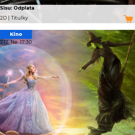
Sisu: Odplata
2D | Titulky
Kino
7.12. Ne
17:30