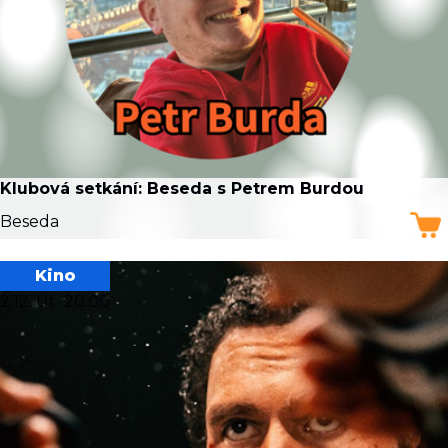
Klubová setkání: Beseda s Petrem Burdou
Beseda
Kino
2.12. Út
20:00