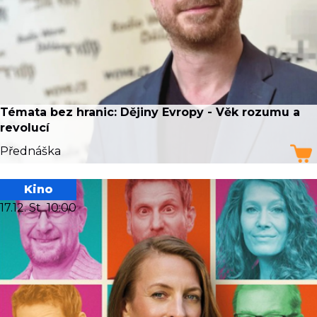
Témata bez hranic: Dějiny Evropy - Věk rozumu a
revolucí
Přednáška
Kino
17.12. St
10:00