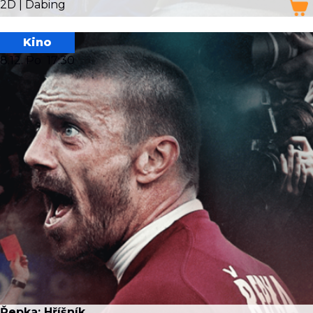
2D | Dabing
Kino
8.12. Po
17:30
Řepka: Hříšník