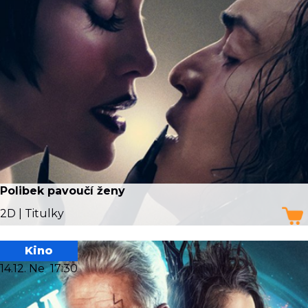
Polibek pavoučí ženy
2D | Titulky
Kino
14.12. Ne
17:30