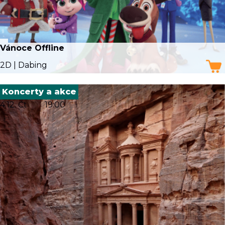
Vánoce Offline
2D | Dabing
Koncerty a akce
4.12. Čt
19:00