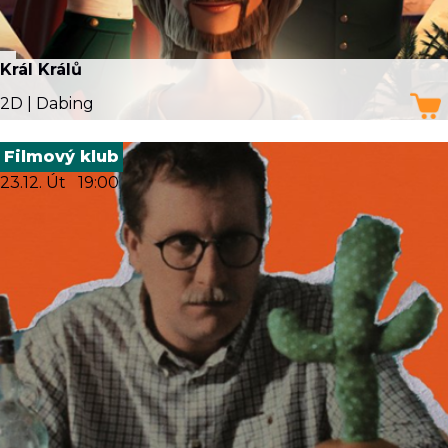
Král Králů
2D | Dabing
Filmový klub
23.12. Út
19:00