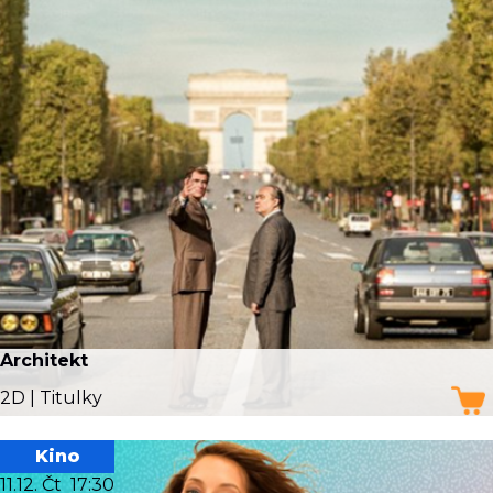
Architekt
2D | Titulky
Kino
11.12. Čt
17:30