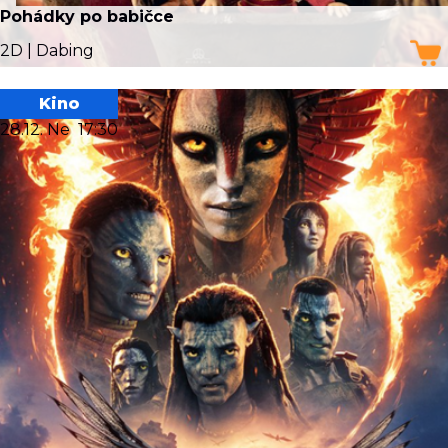
Pohádky po babičce
2D | Dabing
Kino
28.12. Ne
17:30