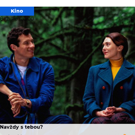
Kino
8.12. Po
20:00
Navždy s tebou?