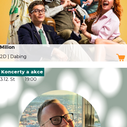
Milion
2D | Dabing
Koncerty a akce
3.12. St
19:00