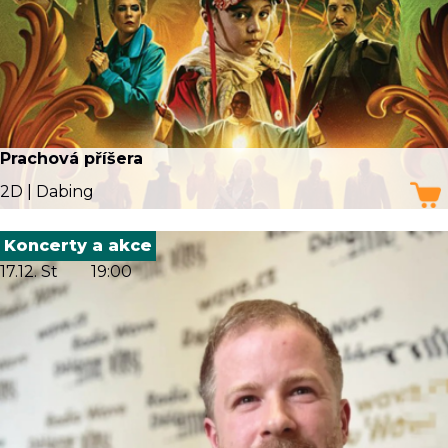
Prachová příšera
2D | Dabing
Koncerty a akce
17.12. St
19:00