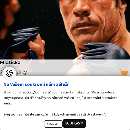
Mlátička
🍪
2D | Titulky
Na Vašem soukromí nám záleží
Filmový klub
Stisknutím tlačítka „Souhlasím“ souhlasíte s tím, abychom Vám poskytovali
2.12. Út
19:00
smysluplné a užitečné služby na základě Vašich údajů o sledování procházení
webu.
Svůj souhlas můžete samozřejmě kdykoli změnit v části „Nastavení“.
SOUHLASÍM
Nastavení