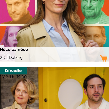
Něco za něco
2D | Dabing
Divadlo
16.12. Út
19:00