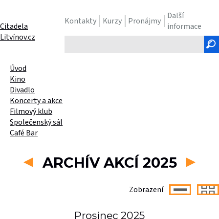
Další
Kontakty
Kurzy
Pronájmy
Citadela
informace
Litvínov.cz
Hledaný
text
Úvod
Kino
Divadlo
Koncerty a akce
Filmový klub
Společenský sál
Café Bar
ARCHÍV AKCÍ 2025
Zobrazení
Prosinec 2025