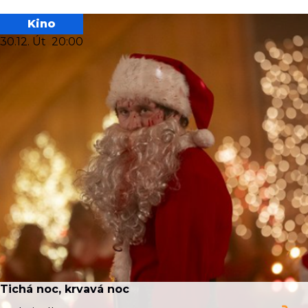
Kino
30.12. Út
20:00
Tichá noc, krvavá noc