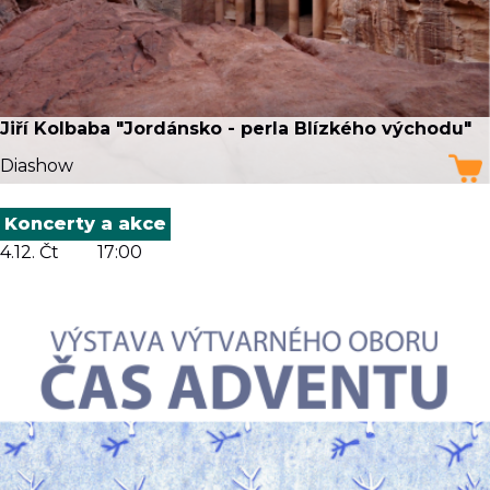
Jiří Kolbaba "Jordánsko - perla Blízkého východu"
Diashow
Koncerty a akce
4.12. Čt
17:00