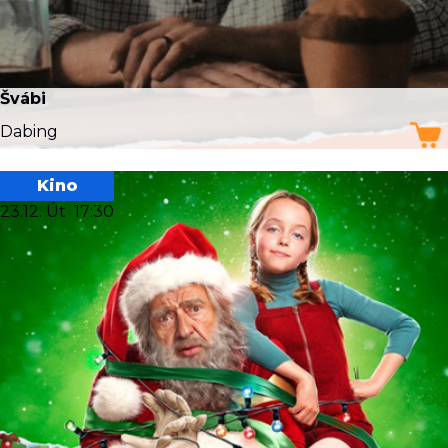
Švábi
Dabing
Kino
23.12. Út
17:30