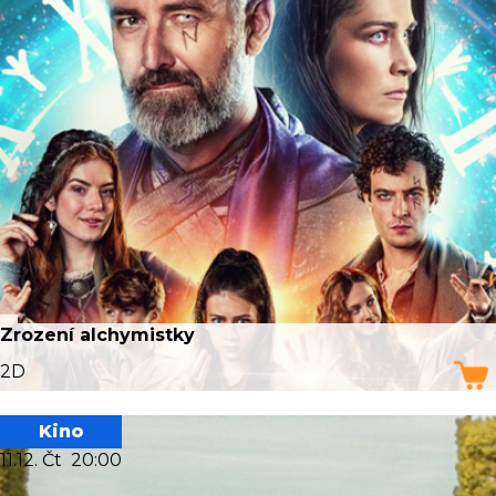
Zrození alchymistky
2D
Kino
11.12. Čt
20:00