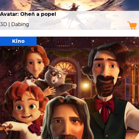
Avatar: Oheň a popel
3D | Dabing
Kino
28.12. Ne
15:00