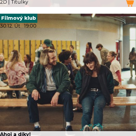
2D | Titulky
Filmový klub
30.12. Út
19:00
Ahoj a díky!