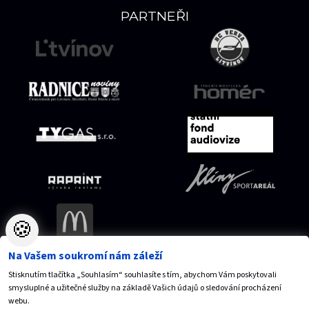
PARTNEŘI
🍪
Na Vašem soukromí nám záleží
Stisknutím tlačítka „Souhlasím“ souhlasíte s tím, abychom Vám poskytovali
Mapa serveru
Přístupnost
Ochrana osobních údajů
smysluplné a užitečné služby na základě Vašich údajů o sledování procházení
Nastavení cookies
webu.