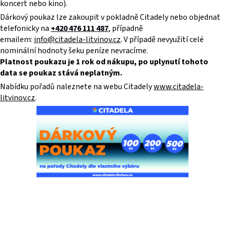
koncert nebo kino).
Dárkový poukaz lze zakoupit v pokladně Citadely nebo objednat
telefonicky na
+420 476 111 487
, případně
emailem:
info@citadela-litvinov.cz
. V případě nevyužití celé
nominální hodnoty šeku peníze nevracíme.
Platnost poukazu je 1 rok od nákupu, po uplynutí tohoto
data se poukaz stává neplatným.
Nabídku pořadů naleznete na webu Citadely
www.citadela-
litvinov.cz
.