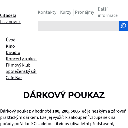
Další
Kontakty
Kurzy
Pronájmy
Citadela
informace
Litvínov.cz
Hledaný
text
Úvod
Kino
Divadlo
Koncerty a akce
Filmový klub
Společenský sál
Café Bar
DÁRKOVÝ POUKAZ
Dárkový poukaz v hodnotě
100, 200, 500,- Kč
je hezkým a zároveň
praktickým dárkem. Lze jej využít k zakoupení vstupenek na
pořady pořádané Citadelou Litvínov (divadelní představení,