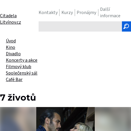
Další
Kontakty
Kurzy
Pronájmy
Citadela
informace
Litvínov.cz
Hledaný
text
Úvod
Kino
Divadlo
Koncerty a akce
Filmový klub
Společenský sál
Café Bar
7 životů