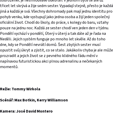
sourozenec je nesmlouvavě odebrán. V jednom bytě se ale už
třicet let skrývá a žije sedm sester. Vypadají stejně, přesto je každá
jiná a každá je svá. Všechny dohromady pak mají jednu identitu pro
pohyb venku, kde vystupují jako jedna osoba a žijí jeden společný
oficiální život. Chodí do školy, do práce, s kolegy do baru, vztahy
pouze na jednu noc. Každá ze sester chodí ven jeden den v týdnu.
Pondělí vychází v pondělí, Úterý v úterý a tak dále až je řada na
Neděli. Jejich systém funguje po mnoho let skvěle. Až do toho
dne, kdy se Pondělí nevrátí domů. Šest zbylých sester musí
opustit svůj úkryt a zjistit, co se stalo. Jakákoliv chyba je ale může
prozradit a jejich život se z pevného klidného řádu mění v
napínavou futuristickou akci plnou adrenalinu a nečekaných
momentů.
Režie: Tommy Wirkola
Scénář: Max Botkin, Kerry Williamson
Kamera: José David Montero