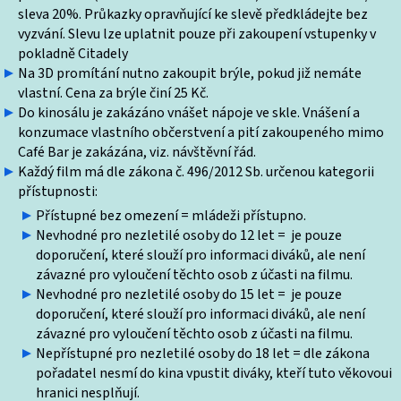
sleva 20%. Průkazky opravňující ke slevě předkládejte bez
vyzvání. Slevu lze uplatnit pouze při zakoupení vstupenky v
pokladně Citadely
Na 3D promítání nutno zakoupit brýle, pokud již nemáte
vlastní. Cena za brýle činí 25 Kč.
Do kinosálu je zakázáno vnášet nápoje ve skle. Vnášení a
konzumace vlastního občerstvení a pití zakoupeného mimo
Café Bar je zakázána, viz. návštěvní řád.
Každý film má dle zákona č. 496/2012 Sb. určenou kategorii
přístupnosti:
Přístupné bez omezení = mládeži přístupno.
Nevhodné pro nezletilé osoby do 12 let = je pouze
doporučení, které slouží pro informaci diváků, ale není
závazné pro vyloučení těchto osob z účasti na filmu.
Nevhodné pro nezletilé osoby do 15 let = je pouze
doporučení, které slouží pro informaci diváků, ale není
závazné pro vyloučení těchto osob z účasti na filmu.
Nepřístupné pro nezletilé osoby do 18 let = dle zákona
pořadatel nesmí do kina vpustit diváky, kteří tuto věkovoui
hranici nesplňují.