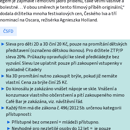
egem je zajímavé i emotivní jádro příběhu, také velmi vášnivé a
bolestné… V obou směrech je tento filmový příběh originální,“
dodala držitelka mnoha festivalových cen, Českého lva a tří
nominací na Oscara, režisérka Agnieszka Holland.
ČSFD
Sleva pro děti 2D a 3D činí 20 Kč, pouze na promítání dětských
představení (označeno dětskou ikonou). Pro držitele ZTP/P
sleva 20%. Průkazky opravňující ke slevě předkládejte bez
vyzvání. Slevu lze uplatnit pouze při zakoupení vstupenky v
pokladně Citadely
Na 3D promítání nutno zakoupit brýle, pokud již nemáte
vlastní. Cena za brýle činí 25 Kč.
Do kinosálu je zakázáno vnášet nápoje ve skle. Vnášení a
konzumace vlastního občerstvení a pití zakoupeného mimo
Café Bar je zakázána, viz. návštěvní řád.
Každý film má dle zákona č. 496/2012 Sb. určenou kategorii
přístupnosti:
Přístupné bez omezení = mládeži přístupno.
Nevhodné pro nezletilé osoby do 12 let = je pouze