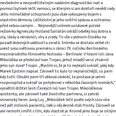
nevšedním a nevysvětlitelným nadáním diagnostiko¬vat a
pomocí bylinek léčit nemoci, se kterými si ani doktoři nevědí rady.
Jeho mimořádné schopnosti jsou však vykoupeny bojem s
vlastními démony. Léčitelství je jeho vnitřní spásou a ochranou
před sebou samým… Nejnovější snímek uznávané polské
režisérky Agnieszky Holland Šarlatán odráží odvěký boj dobra a
zla, lásky a nenávisti, víry a zrady. To vše v jednom člověku na
pozadí dobových událostí a zvratů. Snímku se dostalo velké cti
uvést svou světovou premiéru v rámci 70. ročníku Berlínského
mezinárodního filmového festivalu – Berlinale. V hlavní roli Jana
Mikoláška se představí Ivan Trojan, jehož mladší verzi ztvárnil
jeho syn Josef Trojan. „Myslím si, že je to nejlepší scénář, jaký kdy
Marek Epstein napsal. Zároveň to bylo to nejnáročnější, co jsem
kdy točil. Obsáhl jsem tři věková období, ta postava je velmi
rozporuplná a scénář se pohyboval v několika časových rovinách,“
vysvětlil držitel šesti Českých lvů Ivan Trojan. Mikoláškova
asistenta, ale zároveň také životního partnera, si zahrál
slovenský herec Juraj Loj. „Mikolášek léčil podle svých slov více
než pět milionů pacientů, lidé u něj denně stáli fronty. Zároveň se
ale nemohl smířit s tím, kdo vlastně je. Kromě jeho boje se silným