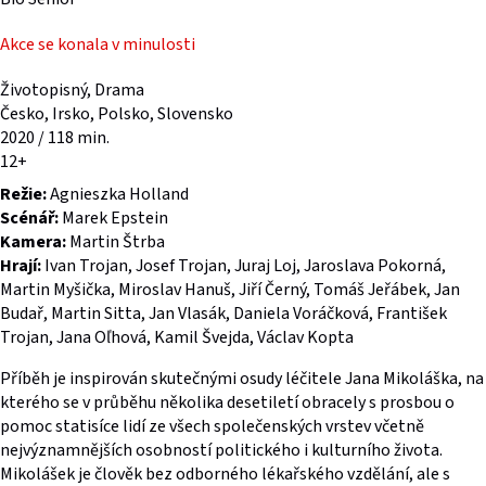
Akce se konala v minulosti
Životopisný, Drama
Česko, Irsko, Polsko, Slovensko
2020 / 118 min.
12+
Režie:
Agnieszka Holland
Scénář:
Marek Epstein
Kamera:
Martin Štrba
Hrají:
Ivan Trojan, Josef Trojan, Juraj Loj, Jaroslava Pokorná,
Martin Myšička, Miroslav Hanuš, Jiří Černý, Tomáš Jeřábek, Jan
Budař, Martin Sitta, Jan Vlasák, Daniela Voráčková, František
Trojan, Jana Oľhová, Kamil Švejda, Václav Kopta
Příběh je inspirován skutečnými osudy léčitele Jana Mikoláška, na
kterého se v průběhu několika desetiletí obracely s prosbou o
pomoc statisíce lidí ze všech společenských vrstev včetně
nejvýznamnějších osobností politického i kulturního života.
Mikolášek je člověk bez odborného lékařského vzdělání, ale s