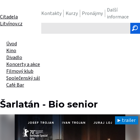
Další
Kontakty
Kurzy
Pronájmy
Citadela
informace
Litvínov.cz
Hledaný
text
Úvod
Kino
Divadlo
Koncerty a akce
Filmový klub
Společenský sál
Café Bar
Šarlatán - Bio senior
trailer