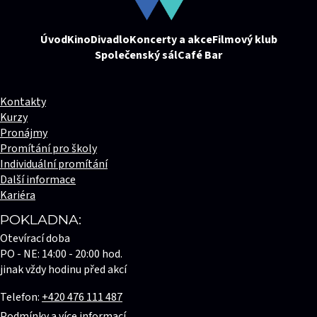
Úvod
Kino
Divadlo
Koncerty a akce
Filmový klub
Společenský sál
Café Bar
Kontakty
Kurzy
Pronájmy
Promítání pro školy
Individuální promítání
Další informace
Kariéra
POKLADNA:
Otevírací doba
PO - NE: 14:00 - 20:00 hod.
jinak vždy hodinu před akcí
Telefon:
+420 476 111 487
Podmínky a více informací