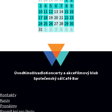
27
28
29
30
31
1
2
3
4
5
6
7
8
9
10
11
12
13
14
15
16
17
18
19
20
21
22
23
24
25
26
27
28
29
30
31
1
2
3
4
5
6
Úvod
Kino
Divadlo
Koncerty a akce
Filmový klub
Společenský sál
Café Bar
Kontakty
Kurzy
Pronájmy
Promítání pro školy