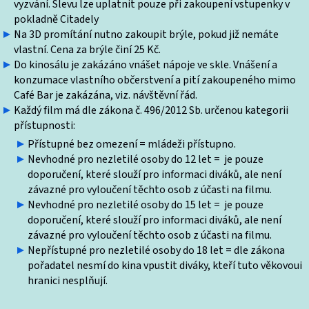
vyzvání. Slevu lze uplatnit pouze při zakoupení vstupenky v
pokladně Citadely
Na 3D promítání nutno zakoupit brýle, pokud již nemáte
vlastní. Cena za brýle činí 25 Kč.
Do kinosálu je zakázáno vnášet nápoje ve skle. Vnášení a
konzumace vlastního občerstvení a pití zakoupeného mimo
Café Bar je zakázána, viz. návštěvní řád.
Každý film má dle zákona č. 496/2012 Sb. určenou kategorii
přístupnosti:
Přístupné bez omezení = mládeži přístupno.
Nevhodné pro nezletilé osoby do 12 let = je pouze
doporučení, které slouží pro informaci diváků, ale není
závazné pro vyloučení těchto osob z účasti na filmu.
Nevhodné pro nezletilé osoby do 15 let = je pouze
doporučení, které slouží pro informaci diváků, ale není
závazné pro vyloučení těchto osob z účasti na filmu.
Nepřístupné pro nezletilé osoby do 18 let = dle zákona
pořadatel nesmí do kina vpustit diváky, kteří tuto věkovoui
hranici nesplňují.