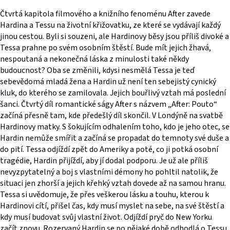
Čtvrtá kapitola filmového a knižního fenoménu After zavede
Hardina a Tessu na životní křižovatku, ze které se vydávají každý
jinou cestou. Byli si souzeni, ale Hardinovy běsy jsou příliš divoké a
Tessa prahne po svém osobním štěstí. Bude mít jejich žhavá,
nespoutaná a nekonečná láska z minulosti také někdy
budoucnost? Oba se změnili, kdysi nesmělá Tessa je teď
sebevědomá mladá žena a Hardin už není ten sebejistý cynický
kluk, do kterého se zamilovala. Jejich bouřlivý vztah má poslední
šanci. Čtvrtý díl romantické ságy After s názvem „After: Pouto“
začíná přesně tam, kde předešlý díl skončil. V Londýně na svatbě
Hardinovy matky. S šokujícím odhalením toho, kdo je jeho otec, se
Hardin nemůže smířit a začíná se propadat do temnoty své duše a
do pití. Tessa odjíždí zpět do Ameriky a poté, co ji potká osobní
tragédie, Hardin přijíždí, aby jí dodal podporu. Je už ale příliš
nevyzpytatelný a boj s vlastními démony ho pohltil natolik, že
situaci jen zhorší a jejich křehký vztah dovede až na samou hranu.
Tessa si uvědomuje, že přes veškerou lásku a touhu, kterou k
Hardinovi cítí, přišel čas, kdy musí myslet na sebe, na své štěstí a
kdy musí budovat svůj vlastní život. Odjíždí pryč do New Yorku
začít znovu. Rozervaný Hardin se po nějaké době odhodlá o Tessu