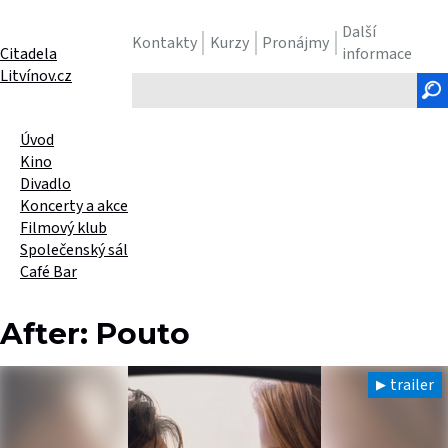
Další
Kontakty
Kurzy
Pronájmy
Citadela
informace
Litvínov.cz
Hledaný
text
Úvod
Kino
Divadlo
Koncerty a akce
Filmový klub
Společenský sál
Café Bar
After: Pouto
trailer