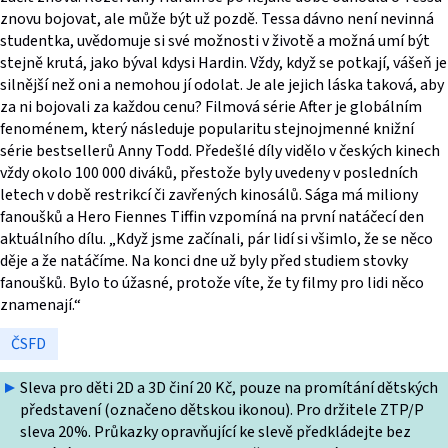
znovu bojovat, ale může být už pozdě. Tessa dávno není nevinná
studentka, uvědomuje si své možnosti v životě a možná umí být
stejně krutá, jako býval kdysi Hardin. Vždy, když se potkají, vášeň je
silnější než oni a nemohou jí odolat. Je ale jejich láska taková, aby
za ni bojovali za každou cenu? Filmová série After je globálním
fenoménem, který následuje popularitu stejnojmenné knižní
série bestsellerů Anny Todd. Předešlé díly vidělo v českých kinech
vždy okolo 100 000 diváků, přestože byly uvedeny v posledních
letech v době restrikcí či zavřených kinosálů. Sága má miliony
fanoušků a Hero Fiennes Tiffin vzpomíná na první natáčecí den
aktuálního dílu. „Když jsme začínali, pár lidí si všimlo, že se něco
děje a že natáčíme. Na konci dne už byly před studiem stovky
fanoušků. Bylo to úžasné, protože víte, že ty filmy pro lidi něco
znamenají.“
ČSFD
Sleva pro děti 2D a 3D činí 20 Kč, pouze na promítání dětských
představení (označeno dětskou ikonou). Pro držitele ZTP/P
sleva 20%. Průkazky opravňující ke slevě předkládejte bez