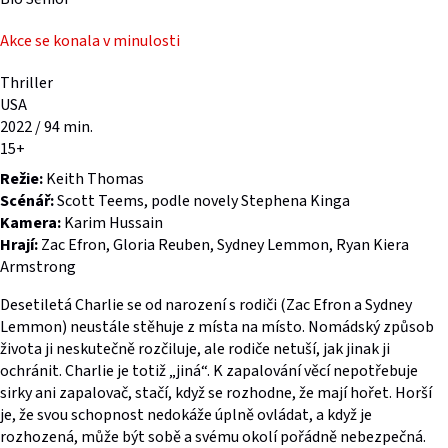
Akce se konala v minulosti
Thriller
USA
2022 / 94 min.
15+
Režie:
Keith Thomas
Scénář:
Scott Teems, podle novely Stephena Kinga
Kamera:
Karim Hussain
Hrají:
Zac Efron, Gloria Reuben, Sydney Lemmon, Ryan Kiera
Armstrong
Desetiletá Charlie se od narození s rodiči (Zac Efron a Sydney
Lemmon) neustále stěhuje z místa na místo. Nomádský způsob
života ji neskutečně rozčiluje, ale rodiče netuší, jak jinak ji
ochránit. Charlie je totiž „jiná“. K zapalování věcí nepotřebuje
sirky ani zapalovač, stačí, když se rozhodne, že mají hořet. Horší
je, že svou schopnost nedokáže úplně ovládat, a když je
rozhozená, může být sobě a svému okolí pořádně nebezpečná.