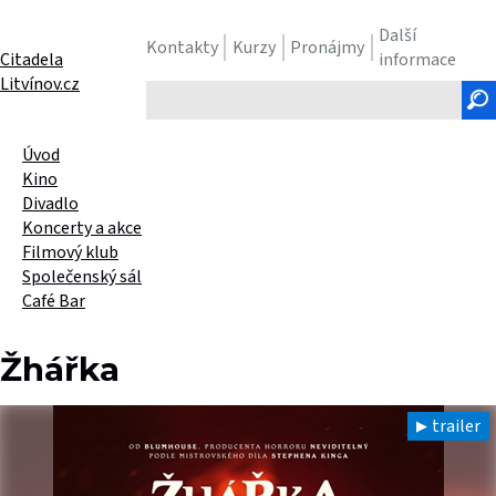
Další
Kontakty
Kurzy
Pronájmy
Citadela
informace
Litvínov.cz
Hledaný
text
Úvod
Kino
Divadlo
Koncerty a akce
Filmový klub
Společenský sál
Café Bar
Žhářka
trailer