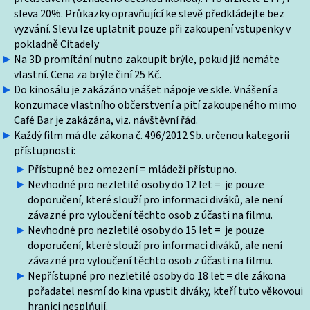
sleva 20%. Průkazky opravňující ke slevě předkládejte bez
vyzvání. Slevu lze uplatnit pouze při zakoupení vstupenky v
pokladně Citadely
Na 3D promítání nutno zakoupit brýle, pokud již nemáte
vlastní. Cena za brýle činí 25 Kč.
Do kinosálu je zakázáno vnášet nápoje ve skle. Vnášení a
konzumace vlastního občerstvení a pití zakoupeného mimo
Café Bar je zakázána, viz. návštěvní řád.
Každý film má dle zákona č. 496/2012 Sb. určenou kategorii
přístupnosti:
Přístupné bez omezení = mládeži přístupno.
Nevhodné pro nezletilé osoby do 12 let = je pouze
doporučení, které slouží pro informaci diváků, ale není
závazné pro vyloučení těchto osob z účasti na filmu.
Nevhodné pro nezletilé osoby do 15 let = je pouze
doporučení, které slouží pro informaci diváků, ale není
závazné pro vyloučení těchto osob z účasti na filmu.
Nepřístupné pro nezletilé osoby do 18 let = dle zákona
pořadatel nesmí do kina vpustit diváky, kteří tuto věkovoui
hranici nesplňují.