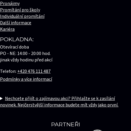
Pronájmy
Promítání pro školy
Individuální promítání
Další informace
Kariéra
POKLADNA:
Otevírací doba
PO - NE: 14:00 - 20:00 hod.
jinak vždy hodinu před akcí
Telefon:
+420 476 111 487
Podmínky a více informací
Nechcete přijít o zajímavou akci? Přihlašte se k zasílání
novinek. Nejčerstvější informace budete mít vždy jako první.
PARTNEŘI