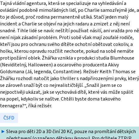
Tajná vládní agentura, která se specializuje na vyhledávání a
ovládání podobně mimořádných lidí, po Charlie samozřejmě jde, a
to je důvod, proč rodina permanentně utíká. Stačí jeden malý
incident a Charlie se objeví na jejich radaru a zmizet z něj není
snadné. Tihle lidé se navíc neštítí používat násilí, ani vražda pro ně
není nijak zásadní problém. Proti sobě však mají zoufalé rodiče,
kteří jsou pro ochranu svého dítěte ochotní obětovat cokoliv, a
holku, kterou opravdu rozčílit nechcete, pokud na sobě nemáte
protipožární oblek. Žhářka vznikla v produkci studia Blumhouse
(Neviditelný, Halloween) a oscarového producenta Akivy
Goldsmana (Já, legenda, Constantine). Režisér Keith Thomas se
Žhářku rozhodl natočit jako thriller s nadpřirozenými prvky, který
se zároveň snaží být co nejrealističtější. „Snažil jsem se co
nejpoctivěji ukázat, jak se vychovává dítě, které vás může spálit
na popel, kdykoliv se naštve. Chtěli byste doma takového
teenagera?“, říká režisér.
ČSFD
Sleva pro děti 2D a 3D činí 20 Kč, pouze na promítání dětských
představení (označeno dětskou ikonou). Pro držitele ZTP/P