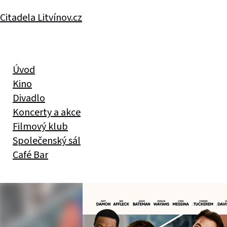
Citadela Litvínov.cz
Úvod
Kino
Divadlo
Koncerty a akce
Filmový klub
Společenský sál
Café Bar