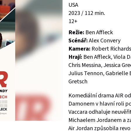
USA
2023 / 112 min.
12+
Režie:
Ben Affleck
Scénář:
Alex Convery
Kamera:
Robert Richard
Hrají:
Ben Affleck, Viola
Chris Messina, Jessica Gr
Julius Tennon, Gabrielle
Gretsch
Komediální drama AIR od
Damonem v hlavní roli p
Vaccara odhaluje neuvěř
Michaelem Jordanem a zač
Air Jordan způsobila revo