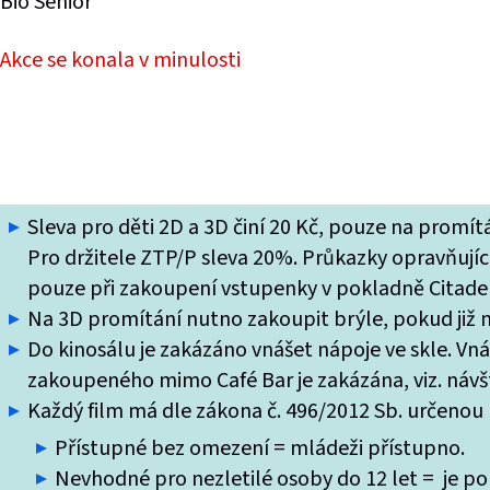
Bio Senior
Akce se konala v minulosti
Sleva pro děti 2D a 3D činí 20 Kč, pouze na promí
Pro držitele ZTP/P sleva 20%. Průkazky opravňující
pouze při zakoupení vstupenky v pokladně Citade
Na 3D promítání nutno zakoupit brýle, pokud již ne
Do kinosálu je zakázáno vnášet nápoje ve skle. Vn
zakoupeného mimo Café Bar je zakázána, viz. návšt
Každý film má dle zákona č. 496/2012 Sb. určenou k
Přístupné bez omezení = mládeži přístupno.
Nevhodné pro nezletilé osoby do 12 let = je po