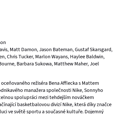
son
 Davis, Matt Damon, Jason Bateman, Gustaf Skarsgard,
een, Chris Tucker, Marlon Wayans, Haylee Baldwin,
 Bourne, Barbara Sukowa, Matthew Maher, Joel
 oceňovaného režiséra Bena Afflecka s Mattem
odnikavého manažera společnosti Nike, Sonnyho
itelnou spolupráci mezi tehdejším nováčkem
ínající basketbalovou divizí Nike, která díky značce
luci ve světě sportu a současné kultuře. Dojemný