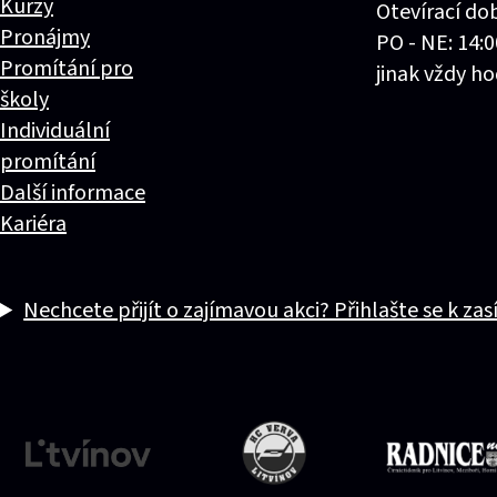
Kurzy
Otevírací do
Pronájmy
PO - NE: 14:0
Promítání pro
jinak vždy ho
školy
Individuální
promítání
Další informace
Kariéra
Nechcete přijít o zajímavou akci? Přihlašte se k zas