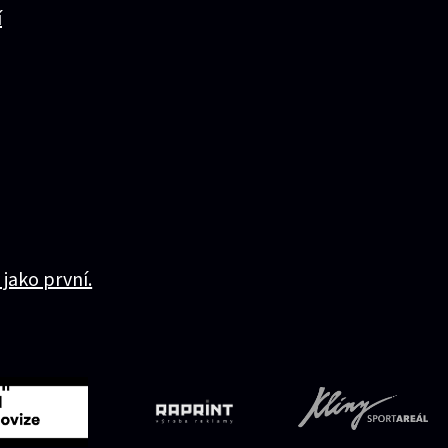
í
 jako první.