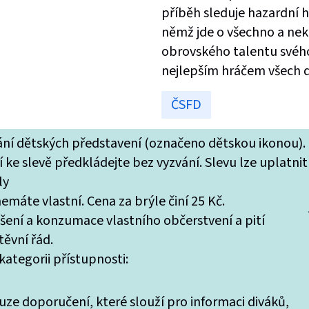
příběh sleduje hazardní 
němž jde o všechno a nek
obrovského talentu svého
nejlepším hráčem všech 
ČSFD
tání dětských představení (označeno dětskou ikonou).
 ke slevě předkládejte bez vyzvání. Slevu lze uplatnit
ly
máte vlastní. Cena za brýle činí 25 Kč.
ášení a konzumace vlastního občerstvení a pití
ěvní řád.
ategorii přístupnosti:
uze doporučení, které slouží pro informaci diváků,