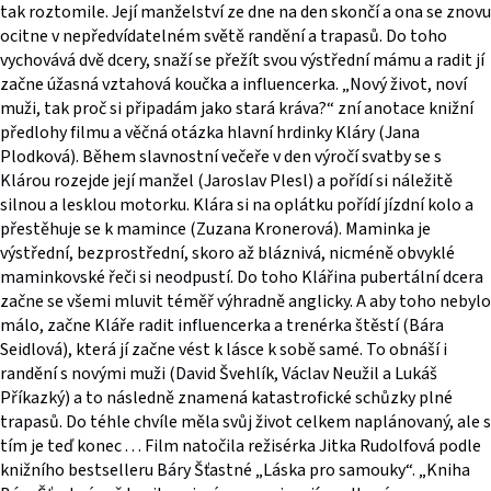
tak roztomile. Její manželství ze dne na den skončí a ona se znovu
ocitne v nepředvídatelném světě randění a trapasů. Do toho
vychovává dvě dcery, snaží se přežít svou výstřední mámu a radit jí
začne úžasná vztahová koučka a influencerka. „Nový život, noví
muži, tak proč si připadám jako stará kráva?“ zní anotace knižní
předlohy filmu a věčná otázka hlavní hrdinky Kláry (Jana
Plodková). Během slavnostní večeře v den výročí svatby se s
Klárou rozejde její manžel (Jaroslav Plesl) a pořídí si náležitě
silnou a lesklou motorku. Klára si na oplátku pořídí jízdní kolo a
přestěhuje se k mamince (Zuzana Kronerová). Maminka je
výstřední, bezprostřední, skoro až bláznivá, nicméně obvyklé
maminkovské řeči si neodpustí. Do toho Klářina pubertální dcera
začne se všemi mluvit téměř výhradně anglicky. A aby toho nebylo
málo, začne Kláře radit influencerka a trenérka štěstí (Bára
Seidlová), která jí začne vést k lásce k sobě samé. To obnáší i
randění s novými muži (David Švehlík, Václav Neužil a Lukáš
Příkazký) a to následně znamená katastrofické schůzky plné
trapasů. Do téhle chvíle měla svůj život celkem naplánovaný, ale s
tím je teď konec . . . Film natočila režisérka Jitka Rudolfová podle
knižního bestselleru Báry Šťastné „Láska pro samouky“. „Kniha