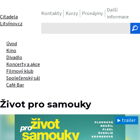
Další
Kontakty
Kurzy
Pronájmy
Citadela
informace
Litvínov.cz
Hledaný
text
Úvod
Kino
Divadlo
Koncerty a akce
Filmový klub
Společenský sál
Café Bar
Život pro samouky
trailer