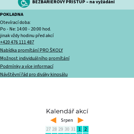
BEZBARIÉROVÝ PŘÍSTUP – na vyžádání
POKLADNA
Otevírací doba:
Po - Ne: 14:00 - 20:00 hod.
jinak vždy hodinu před akcí
+420 476 111 487
Nabídka promítání PRO ŠKOLY
Možnost individuálního promítání
Podmínky a více informací
Návštěvní řád pro diváky kinosálu
Kalendář akcí
left
Srpen
right
27
28
29
30
31
1
2