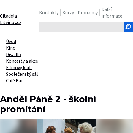
Další
Kontakty
Kurzy
Pronájmy
Citadela
informace
Litvínov.cz
Hledaný
text
Úvod
Kino
Divadlo
Koncerty a akce
Filmový klub
Společenský sál
Café Bar
Anděl Páně 2 - školní
promítání