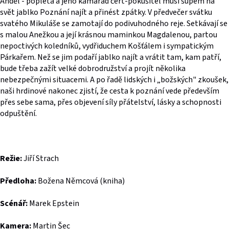
Anděl - popleta a jeho kamarád čert-pokušitel musí šupem na
svět jablko Poznání najít a přinést zpátky. V předvečer svátku
svatého Mikuláše se zamotají do podivuhodného reje. Setkávají se
s malou Anežkou a její krásnou maminkou Magdalenou, partou
nepoctivých koledníků, vydřiduchem Košťálem i sympatickým
Párkařem. Než se jim podaří jablko najít a vrátit tam, kam patří,
bude třeba zažít velké dobrodružství a projít několika
nebezpečnými situacemi. A po řadě lidských i „božských" zkoušek,
naši hrdinové nakonec zjistí, že cesta k poznání vede především
přes sebe sama, přes objevení síly přátelství, lásky a schopnosti
odpuštění.
Režie:
Jiří Strach
Předloha:
Božena Němcová (kniha)
Scénář:
Marek Epstein
Kamera:
Martin Šec