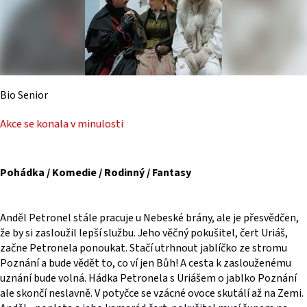
Bio Senior
Akce se konala v minulosti
Pohádka / Komedie / Rodinný / Fantasy
Anděl Petronel stále pracuje u Nebeské brány, ale je přesvědčen,
že by si zasloužil lepší službu. Jeho věčný pokušitel, čert Uriáš,
začne Petronela ponoukat. Stačí utrhnout jablíčko ze stromu
Poznání a bude vědět to, co ví jen Bůh! A cesta k zaslouženému
uznání bude volná. Hádka Petronela s Uriášem o jablko Poznání
ale skončí neslavně. V potyčce se vzácné ovoce skutálí až na Zemi.