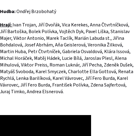
Hudba:
Ondřej Brzobohatý
Hrají:
Ivan Trojan, Jiří Dvořák, Vica Kerekes, Anna Čtvrtníčková,
Jiří Bartoška, Bolek Polívka, Vojtěch Dyk, Pavel Liška, Stanislav
Majer, Viktor Antonio, Marek Taclík, Marián Labuda st., Jiřina
Bohdalová, Josef Abrhám, Aňa Geislerová, Veronika Žilková,
Martin Huba, Petr Čtvrtníček, Gabriela Osvaldová, Klára Issová,
Michal Horáček, Matěj Hádek, Lucie Bílá, Jaroslav Plesl, Alena
Mihulová, Viktor Preiss, Roman Luknár, Jiří Pecha, Zdeněk Dušek,
Matyáš Svoboda, Karel Smyczek, Charlotte Ella Gottová, Renata
Rychlá, Lenka Barilíková, Karel Vávrovec, Jiří Fero Burda, Karel
Vávrovec, Jiří Fero Burda, František Polívka, Zdena Sajfertová,
Juraj Timko, Andrea Elsnerová.