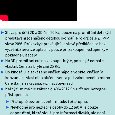
Sleva pro děti 2D a 3D činí 20 Kč, pouze na promítání dětských
představení (označeno dětskou ikonou). Pro držitele ZTP/P
sleva 20%. Průkazky opravňující ke slevě předkládejte bez
vyzvání. Slevu lze uplatnit pouze při zakoupení vstupenky v
pokladně Citadely
Na 3D promítání nutno zakoupit brýle, pokud již nemáte
vlastní. Cena za brýle činí 25 Kč.
Do kinosálu je zakázáno vnášet nápoje ve skle. Vnášení a
konzumace vlastního občerstvení a pití zakoupeného mimo
Café Bar je zakázána, viz. návštěvní řád.
Každý film má dle zákona č. 496/2012 Sb. určenou kategorii
přístupnosti:
Přístupné bez omezení = mládeži přístupno.
Nevhodné pro nezletilé osoby do 12 let = je pouze
doporučení, které slouží pro informaci diváků, ale není