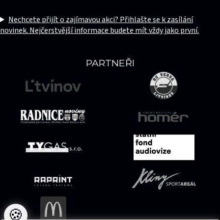
Nechcete přijít o zajímavou akci? Přihlašte se k zasílání
novinek. Nejčerstvější informace budete mít vždy jako první.
PARTNEŘI
🍪