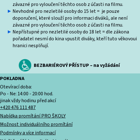
závazné pro vyloučení těchto osob z účasti na filmu.
Nevhodné pro nezletilé osoby do 15 let = je pouze
doporučení, které slouží pro informaci diváků, ale není
závazné pro vyloučení těchto osob z účasti na filmu.
Nepřístupné pro nezletilé osoby do 18 let = dle zákona
pořadatel nesmí do kina vpustit diváky, kteří tuto věkovoui
hranici nesplňují.
BEZBARIÉROVÝ PŘÍSTUP – na vyžádání
POKLADNA
Otevírací doba:
Po - Ne: 14:00 - 20:00 hod.
jinak vždy hodinu před akcí
+420 476 111 487
Nabídka promítání PRO ŠKOLY
Možnost individuálního promítání
Podmínky a více informací