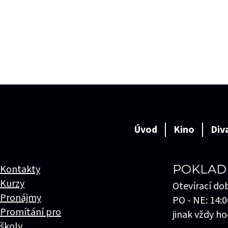
Úvod
Kino
Div
POKLAD
Kontakty
Kurzy
Otevírací do
Pronájmy
PO - NE: 14:0
Promítání pro
jinak vždy ho
školy