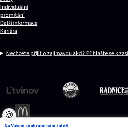
Individuální
promítání
Další informace
Kariéra
Nechcete přijít o zajímavou akci? Přihlašte se k zas
🍪
Na Vašem soukromí nám záleží