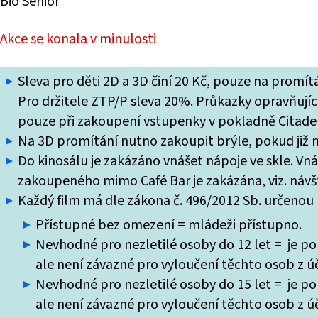
Bio Senior
Akce se konala v minulosti
Sleva pro děti 2D a 3D činí 20 Kč, pouze na promí
Pro držitele ZTP/P sleva 20%. Průkazky opravňující
pouze při zakoupení vstupenky v pokladně Citade
Na 3D promítání nutno zakoupit brýle, pokud již ne
Do kinosálu je zakázáno vnášet nápoje ve skle. Vn
zakoupeného mimo Café Bar je zakázána, viz. návšt
Každý film má dle zákona č. 496/2012 Sb. určenou k
Přístupné bez omezení = mládeži přístupno.
Nevhodné pro nezletilé osoby do 12 let = je po
ale není závazné pro vyloučení těchto osob z úč
Nevhodné pro nezletilé osoby do 15 let = je po
ale není závazné pro vyloučení těchto osob z úč