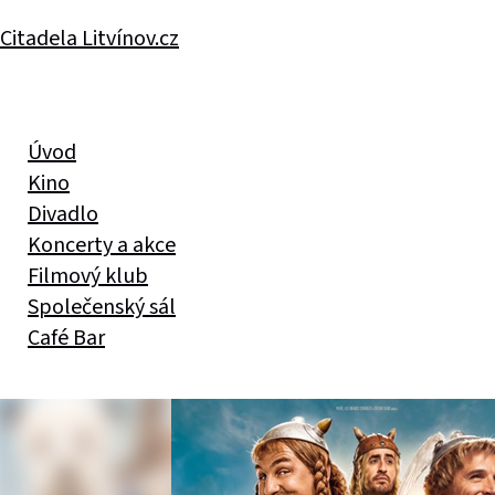
Citadela Litvínov.cz
Úvod
Kino
Divadlo
Koncerty a akce
Filmový klub
Společenský sál
Café Bar