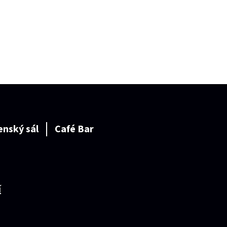
enský sál
Café Bar
í