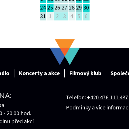
24
25
26
27
28
29
30
31
1
2
3
4
5
6
adlo
Koncerty a akce
Filmový klub
Společ
NA:
Telefon:
+420 476 111 487
ba
Podmínky a více informac
0 - 20:00 hod.
dinu před akcí