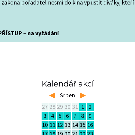
 zákona pořadatel nesmí do kina vpustit diváky, kteří
ŘÍSTUP – na vyžádání
Kalendář akcí
Srpen
left
right
27
28
29
30
31
1
2
3
4
5
6
7
8
9
10
11
12
13
14
15
16
17
18
19
20
21
22
23