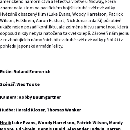
amerického námořnictva a letectva v bitvě u Midway, která
znamenala zlom na pacifickém bojišti druhé světové války.
Hvězdně obsazený film (Luke Evans, Woody Harrelson, Patrick
Wilson, Ed Skrein, Aaron Eckhart, Nick Jonas a další) působivě
ukáže nejen pozadí konfliktu, ale zejména bitvu samotnou, která
doposud nikdy nebyla natočena tak velkolepě. Zároveň nám jednu
z rozhodujících námořních bitev druhé světové války přiblíží i z
pohledu japonské armádní elity.
Režie: Roland Emmerich
Scénář: Wes Tooke
Kamera: Robby Baumgartner
Hudba: Harald Kloser, Thomas Wanker
Hrají:
Luke Evans, Woody Harrelson, Patrick Wilson, Mandy
Moore, Ed Skrein, Dennis Quaid, Alexander Ludwig, Darren