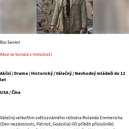
Bio Senior
Akce se konala v minulosti
Akční / Drama / Historický / Válečný / Nevhodný mládeži do 12
let
USA / Čína
Válečný velkofilm světoznámého režiséra Rolanda Emmericha
(Den nezávislosti, Patriot, Godzilla) líčí příběh příslušníků