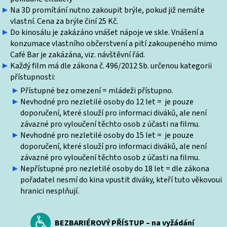
Na 3D promítání nutno zakoupit brýle, pokud již nemáte
vlastní. Cena za brýle činí 25 Kč.
Do kinosálu je zakázáno vnášet nápoje ve skle. Vnášení a
konzumace vlastního občerstvení a pití zakoupeného mimo
Café Bar je zakázána, viz. návštěvní řád.
Každý film má dle zákona č. 496/2012 Sb. určenou kategorii
přístupnosti:
Přístupné bez omezení = mládeži přístupno.
Nevhodné pro nezletilé osoby do 12 let = je pouze
doporučení, které slouží pro informaci diváků, ale není
závazné pro vyloučení těchto osob z účasti na filmu.
Nevhodné pro nezletilé osoby do 15 let = je pouze
doporučení, které slouží pro informaci diváků, ale není
závazné pro vyloučení těchto osob z účasti na filmu.
Nepřístupné pro nezletilé osoby do 18 let = dle zákona
pořadatel nesmí do kina vpustit diváky, kteří tuto věkovoui
hranici nesplňují.
BEZBARIÉROVÝ PŘÍSTUP – na vyžádání