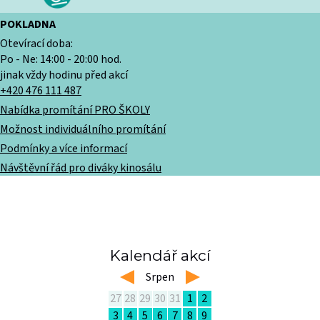
POKLADNA
Otevírací doba:
Po - Ne: 14:00 - 20:00 hod.
jinak vždy hodinu před akcí
+420 476 111 487
Nabídka promítání PRO ŠKOLY
Možnost individuálního promítání
Podmínky a více informací
Návštěvní řád pro diváky kinosálu
Kalendář akcí
left
Srpen
right
27
28
29
30
31
1
2
3
4
5
6
7
8
9