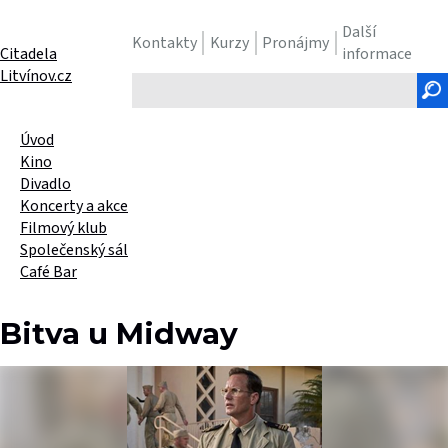
Další
Kontakty
Kurzy
Pronájmy
Citadela
informace
Litvínov.cz
Hledaný
text
Úvod
Kino
Divadlo
Koncerty a akce
Filmový klub
Společenský sál
Café Bar
Bitva u Midway