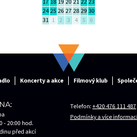
17
18
19
20
21
22
23
24
25
26
27
28
29
30
31
1
2
3
4
5
6
adlo
Koncerty a akce
Filmový klub
Společ
NA:
Telefon:
+420 476 111 487
ba
Podmínky a více informac
0 - 20:00 hod.
dinu před akcí