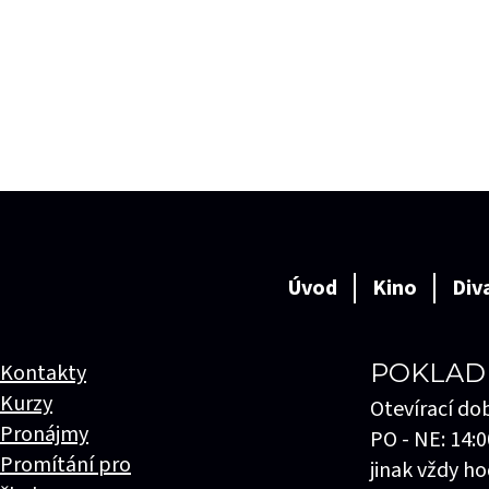
Úvod
Kino
Div
POKLAD
Kontakty
Kurzy
Otevírací do
Pronájmy
PO - NE: 14:0
Promítání pro
jinak vždy ho