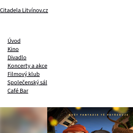
Citadela Litvínov.cz
Úvod
Kino
Divadlo
Koncerty a akce
Filmový klub
Společenský sál
Café Bar