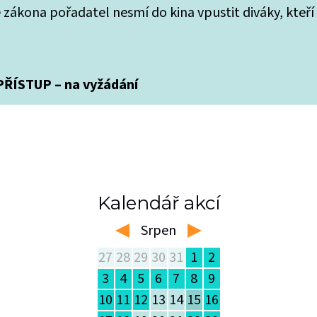
 zákona pořadatel nesmí do kina vpustit diváky, kteří
ŘÍSTUP – na vyžádání
Kalendář akcí
Srpen
left
right
27
28
29
30
31
1
2
3
4
5
6
7
8
9
10
11
12
13
14
15
16