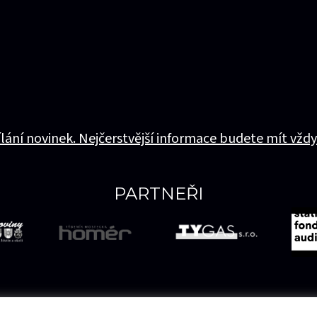
ílání novinek. Nejčerstvější informace budete mít vždy
PARTNEŘI