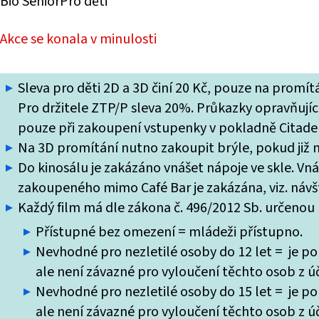
Bio Senior
Pro děti
Akce se konala v minulosti
Sleva pro děti 2D a 3D činí 20 Kč, pouze na promí
Pro držitele ZTP/P sleva 20%. Průkazky opravňující
pouze při zakoupení vstupenky v pokladně Citade
Na 3D promítání nutno zakoupit brýle, pokud již ne
Do kinosálu je zakázáno vnášet nápoje ve skle. Vn
zakoupeného mimo Café Bar je zakázána, viz. návšt
Každý film má dle zákona č. 496/2012 Sb. určenou k
Přístupné bez omezení = mládeži přístupno.
Nevhodné pro nezletilé osoby do 12 let = je po
ale není závazné pro vyloučení těchto osob z úč
Nevhodné pro nezletilé osoby do 15 let = je po
ale není závazné pro vyloučení těchto osob z úč