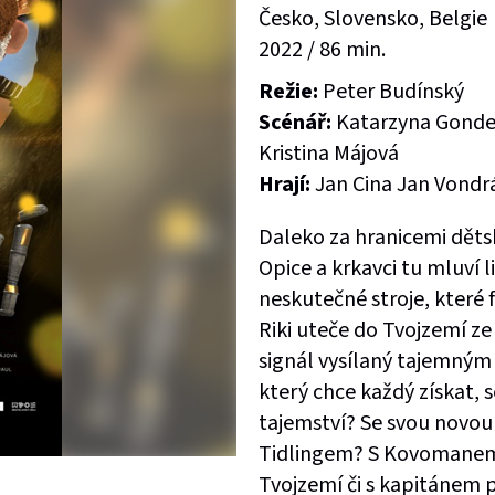
Česko, Slovensko, Belgie
2022 / 86 min.
Režie:
Peter Budínský
Scénář:
Katarzyna Gondek
Kristina Májová
Hrají:
Jan Cina Jan Vondrá
Daleko za hranicemi dětsk
Opice a krkavci tu mluví l
neskutečné stroje, které 
Riki uteče do Tvojzemí z
signál vysílaný tajemným
který chce každý získat, s
tajemství? Se svou nov
Tidlingem? S Kovomane
Tvojzemí či s kapitánem 