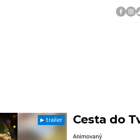
Cesta do T
trailer
Animovaný