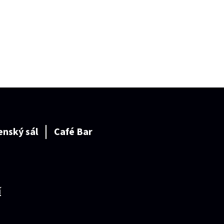
enský sál
Café Bar
í