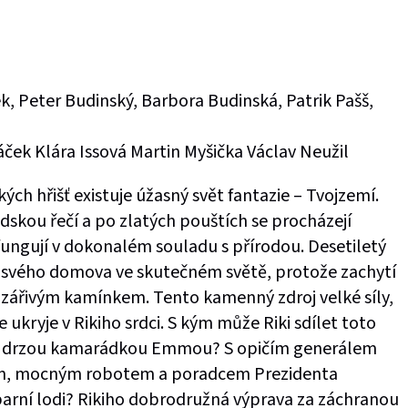
, Peter Budinský, Barbora Budinská, Patrik Pašš,
ček Klára Issová Martin Myšička Václav Neužil
ých hřišť existuje úžasný svět fantazie – Tvojzemí.
idskou řečí a po zlatých pouštích se procházejí
fungují v dokonalém souladu s přírodou. Desetiletý
e svého domova ve skutečném světě, protože zachytí
 zářivým kamínkem. Tento kamenný zdroj velké síly,
e ukryje v Rikiho srdci. S kým může Riki sdílet toto
ou drzou kamarádkou Emmou? S opičím generálem
m, mocným robotem a poradcem Prezidenta
parní lodi? Rikiho dobrodružná výprava za záchranou