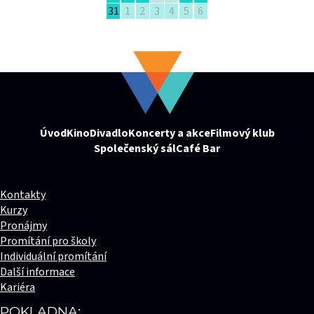
31
1
2
3
4
5
6
Úvod
Kino
Divadlo
Koncerty a akce
Filmový klub
Společenský sál
Café Bar
Kontakty
Kurzy
Pronájmy
Promítání pro školy
Individuální promítání
Další informace
Kariéra
POKLADNA: