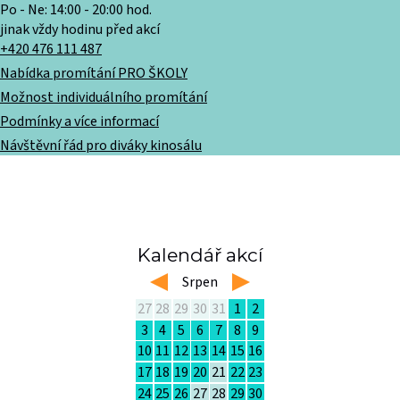
Po - Ne: 14:00 - 20:00 hod.
jinak vždy hodinu před akcí
+420 476 111 487
Nabídka promítání PRO ŠKOLY
Možnost individuálního promítání
Podmínky a více informací
Návštěvní řád pro diváky kinosálu
Kalendář akcí
left
Srpen
right
27
28
29
30
31
1
2
3
4
5
6
7
8
9
10
11
12
13
14
15
16
17
18
19
20
21
22
23
24
25
26
27
28
29
30