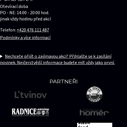
Otevírací doba
PO - NE: 14:00 - 20:00 hod.
jinak vždy hodinu před akcí
Telefon:
+420 476 111 487
Podmínky a více informací
Nechcete přijít o zajímavou akci? Přihlašte se k zasílání
novinek. Nejčerstvější informace budete mít vždy jako první.
PARTNEŘI