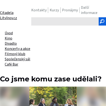
Další
Kontakty
Kurzy
Pronájmy
Citadela
informace
Litvínov.cz
Hledaný
text
Úvod
Kino
Divadlo
Koncerty a akce
Filmový klub
Společenský sál
Café Bar
Co jsme komu zase udělali?