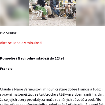
Bio Senior
Akce se konala v minulosti
Komedie / Nevhodný mládeži do 12 let
Francie
Claude a Marie Verneuilovi, milovníci staré dobré Francie a tudíž i
správní maloměšťáci, se tak trochu s těžkým srdcem smířili s tím,
že se jejich dcery provdaly za muže rozličných původů a podařilo
se jim překonat všechny jejich zakořeněné předsudky. Ale nyní čelí