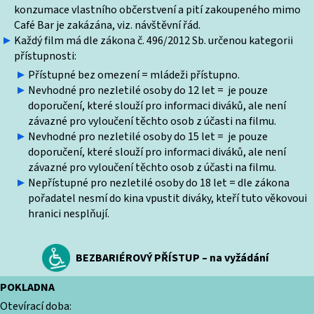
konzumace vlastního občerstvení a pití zakoupeného mimo
Café Bar je zakázána, viz. návštěvní řád.
Každý film má dle zákona č. 496/2012 Sb. určenou kategorii
přístupnosti:
Přístupné bez omezení = mládeži přístupno.
Nevhodné pro nezletilé osoby do 12 let = je pouze
doporučení, které slouží pro informaci diváků, ale není
závazné pro vyloučení těchto osob z účasti na filmu.
Nevhodné pro nezletilé osoby do 15 let = je pouze
doporučení, které slouží pro informaci diváků, ale není
závazné pro vyloučení těchto osob z účasti na filmu.
Nepřístupné pro nezletilé osoby do 18 let = dle zákona
pořadatel nesmí do kina vpustit diváky, kteří tuto věkovoui
hranici nesplňují.
BEZBARIÉROVÝ PŘÍSTUP – na vyžádání
POKLADNA
Otevírací doba: