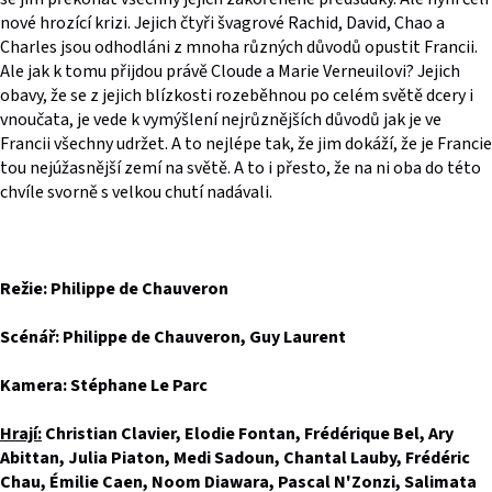
nové hrozící krizi. Jejich čtyři švagrové Rachid, David, Chao a
Charles jsou odhodláni z mnoha různých důvodů opustit Francii.
Ale jak k tomu přijdou právě Cloude a Marie Verneuilovi? Jejich
obavy, že se z jejich blízkosti rozeběhnou po celém světě dcery i
vnoučata, je vede k vymýšlení nejrůznějších důvodů jak je ve
Francii všechny udržet. A to nejlépe tak, že jim dokáží, že je Francie
tou nejúžasnější zemí na světě. A to i přesto, že na ni oba do této
chvíle svorně s velkou chutí nadávali.
Režie: Philippe de Chauveron
Scénář: Philippe de Chauveron, Guy Laurent
Kamera: Stéphane Le Parc
Hrají:
Christian Clavier, Elodie Fontan, Frédérique Bel, Ary
Abittan, Julia Piaton, Medi Sadoun, Chantal Lauby, Frédéric
Chau, Émilie Caen, Noom Diawara, Pascal N'Zonzi, Salimata