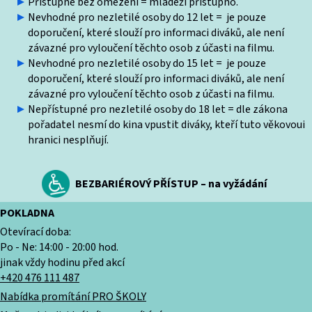
Přístupné bez omezení = mládeži přístupno.
Nevhodné pro nezletilé osoby do 12 let = je pouze
doporučení, které slouží pro informaci diváků, ale není
závazné pro vyloučení těchto osob z účasti na filmu.
Nevhodné pro nezletilé osoby do 15 let = je pouze
doporučení, které slouží pro informaci diváků, ale není
závazné pro vyloučení těchto osob z účasti na filmu.
Nepřístupné pro nezletilé osoby do 18 let = dle zákona
pořadatel nesmí do kina vpustit diváky, kteří tuto věkovoui
hranici nesplňují.
BEZBARIÉROVÝ PŘÍSTUP – na vyžádání
POKLADNA
Otevírací doba:
Po - Ne: 14:00 - 20:00 hod.
jinak vždy hodinu před akcí
+420 476 111 487
Nabídka promítání PRO ŠKOLY