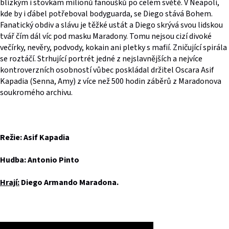
blízkým i stovkám milionů fanoušků po celém světě. V Neapoli,
kde by i ďábel potřeboval bodyguarda, se Diego stává Bohem.
Fanatický obdiv a slávu je těžké ustát a Diego skrývá svou lidskou
tvář čím dál víc pod masku Maradony. Tomu nejsou cizí divoké
večírky, nevěry, podvody, kokain ani pletky s mafií. Zničující spirála
se roztáčí. Strhující portrét jedné z nejslavnějších a nejvíce
kontroverzních osobností vůbec poskládal držitel Oscara Asif
Kapadia (Senna, Amy) z více než 500 hodin záběrů z Maradonova
soukromého archivu.
Režie: Asif Kapadia
Hudba: Antonio Pinto
Hrají:
Diego Armando Maradona.