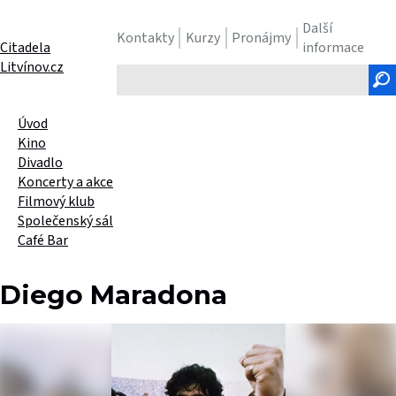
Další
Kontakty
Kurzy
Pronájmy
Citadela
informace
Litvínov.cz
Hledaný
text
Úvod
Kino
Divadlo
Koncerty a akce
Filmový klub
Společenský sál
Café Bar
Diego Maradona