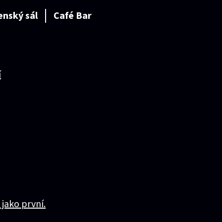
enský sál
Café Bar
í
 jako první.