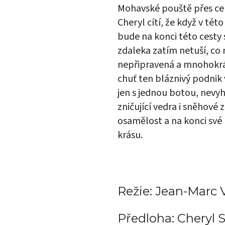
Mohavské pouště přes cel
Cheryl cítí, že když v té
bude na konci této cesty 
zdaleka zatím netuší, co 
nepřipravená a mnohokrát
chuť ten bláznivý podnik 
jen s jednou botou, nevyh
zničující vedra i sněhové 
osamělost a na konci své 
krásu.
Režie: Jean-Marc 
Předloha: Cheryl S