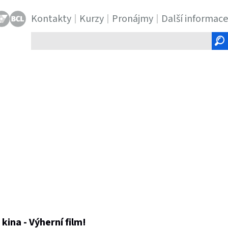
Kontakty
Kurzy
Pronájmy
Další informace
Hledaný
text
ina - Výherní film!