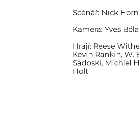
Scénář: Nick Hor
Kamera: Yves Bél
Hrají: Reese With
Kevin Rankin, W.
Sadoski, Michiel 
Holt