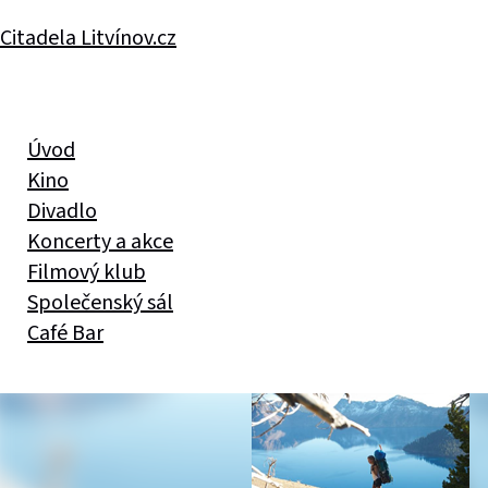
Citadela Litvínov.cz
Úvod
Kino
Divadlo
Koncerty a akce
Filmový klub
Společenský sál
Café Bar