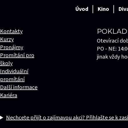
Úvod
Kino
Div
POKLAD
Kontakty
Kurzy
Otevírací do
Pronájmy
PO - NE: 14:0
Promítání pro
jinak vždy ho
školy
Individuální
promítání
Další informace
Kariéra
Nechcete přijít o zajímavou akci? Přihlašte se k zas