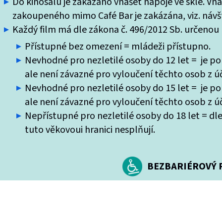
Do kinosálu je zakázáno vnášet nápoje ve skle. Vn
zakoupeného mimo Café Bar je zakázána, viz. návšt
Každý film má dle zákona č. 496/2012 Sb. určenou k
Přístupné bez omezení = mládeži přístupno.
Nevhodné pro nezletilé osoby do 12 let = je po
ale není závazné pro vyloučení těchto osob z úč
Nevhodné pro nezletilé osoby do 15 let = je po
ale není závazné pro vyloučení těchto osob z úč
Nepřístupné pro nezletilé osoby do 18 let = dle
tuto věkovoui hranici nesplňují.
BEZBARIÉROVÝ P