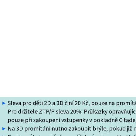
Sleva pro děti 2D a 3D činí 20 Kč, pouze na promí
Pro držitele ZTP/P sleva 20%. Průkazky opravňující
pouze při zakoupení vstupenky v pokladně Citade
Na 3D promítání nutno zakoupit brýle, pokud již ne