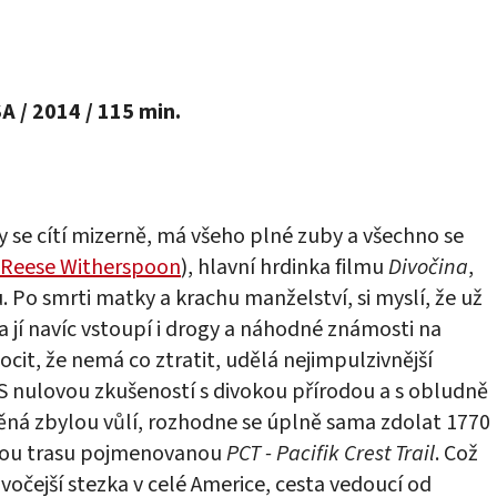
A / 2014 / 115 min.
y se cítí mizerně, má všeho plné zuby a všechno se
Reese Witherspoon
), hlavní hrdinka filmu
Divočina
,
u. Po smrti matky a krachu manželství, si myslí, že už
ta jí navíc vstoupí i drogy a náhodné známosti na
ocit, že nemá co ztratit, udělá nejimpulzivnější
 S nulovou zkušeností s divokou přírodou a s obludně
á zbylou vůlí, rozhodne se úplně sama zdolat 1770
ou trasu pojmenovanou
PCT - Pacifik Crest Trail
. Což
jdivočejší stezka v celé Americe, cesta vedoucí od