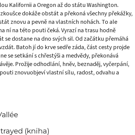
ou Kalifornii a Oregon až do státu Washington.
to zkoušce dokáže obstát a překoná všechny překážky,
stát znovu a pevně na vlastních nohách. To ale
na ní na této pouti čeká. Vyrazí na trasu hodně
 se dostane na dno svých sil. Od začátku přemáhá
vzdát. Batoh jí do krve sedře záda, část cesty projde
ne se setkání s chřestýši a medvědy, překonává
závěje. Prožije odhodlání, hněv, beznaděj, vyčerpání,
pouti znovuobjeví vlastní sílu, radost, odvahu a
Vallée
trayed (kniha)