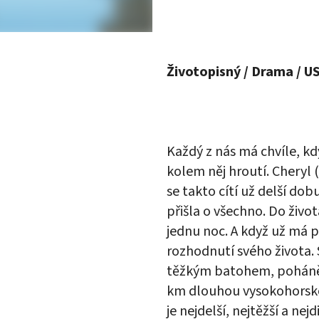
Životopisný / Drama / US
Každý z nás má chvíle, kd
kolem něj hroutí. Cheryl (
se takto cítí už delší dob
přišla o všechno. Do živo
jednu noc. A když už má p
rozhodnutí svého života.
těžkým batohem, poháněn
km dlouhou vysokohorsk
je nejdelší, nejtěžší a ne