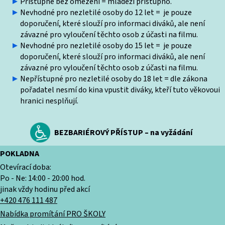
Přístupné bez omezení = mládeži přístupno.
Nevhodné pro nezletilé osoby do 12 let = je pouze
doporučení, které slouží pro informaci diváků, ale není
závazné pro vyloučení těchto osob z účasti na filmu.
Nevhodné pro nezletilé osoby do 15 let = je pouze
doporučení, které slouží pro informaci diváků, ale není
závazné pro vyloučení těchto osob z účasti na filmu.
Nepřístupné pro nezletilé osoby do 18 let = dle zákona
pořadatel nesmí do kina vpustit diváky, kteří tuto věkovoui
hranici nesplňují.
BEZBARIÉROVÝ PŘÍSTUP – na vyžádání
POKLADNA
Otevírací doba:
Po - Ne: 14:00 - 20:00 hod.
jinak vždy hodinu před akcí
+420 476 111 487
Nabídka promítání PRO ŠKOLY