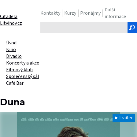
Další
Kontakty
Kurzy
Pronájmy
Citadela
informace
Litvínov.cz
Hledaný
text
Úvod
Kino
Divadlo
Koncerty a akce
Filmový klub
Společenský sál
Café Bar
Duna
trailer