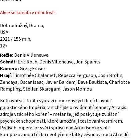
Akce se konala v minulosti
Dobrodružný, Drama,
USA
2021 / 155 min.
12+
Režie:
Denis Villeneuve
Scénář:
Eric Roth, Denis Villeneuve, Jon Spaihts
Kamera:
Greig Fraser
Hrají:
Timothée Chalamet, Rebecca Ferguson, Josh Brolin,
Zendaya, Oscar Isaac, Javier Bardem, Dave Bautista, Charlotte
Rampling, Stellan Skarsgard, Jason Momoa
Kultovní sci-fi dílo vypráví o mocenských bojích uvnitř
galaktického Impéria, v nichž jde o ovládnutí planety Arrakis:
zdroje vzácného koření – melanže, jež poskytuje zvláštní
psychické schopnosti, které umožňují cestování vesmírem.
Padišáh imperátor svěří správu nad Arrakisem a s ní i
komplikovanou těžbu neobyčejné látky vévodovi rodu Atreidů.