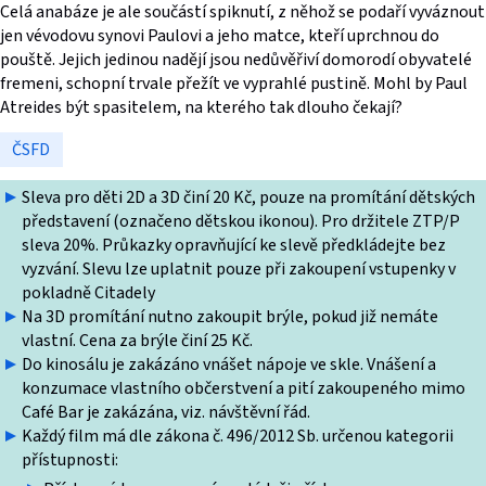
Celá anabáze je ale součástí spiknutí, z něhož se podaří vyváznout
jen vévodovu synovi Paulovi a jeho matce, kteří uprchnou do
pouště. Jejich jedinou nadějí jsou nedůvěřiví domorodí obyvatelé
fremeni, schopní trvale přežít ve vyprahlé pustině. Mohl by Paul
Atreides být spasitelem, na kterého tak dlouho čekají?
ČSFD
Sleva pro děti 2D a 3D činí 20 Kč, pouze na promítání dětských
představení (označeno dětskou ikonou). Pro držitele ZTP/P
sleva 20%. Průkazky opravňující ke slevě předkládejte bez
vyzvání. Slevu lze uplatnit pouze při zakoupení vstupenky v
pokladně Citadely
Na 3D promítání nutno zakoupit brýle, pokud již nemáte
vlastní. Cena za brýle činí 25 Kč.
Do kinosálu je zakázáno vnášet nápoje ve skle. Vnášení a
konzumace vlastního občerstvení a pití zakoupeného mimo
Café Bar je zakázána, viz. návštěvní řád.
Každý film má dle zákona č. 496/2012 Sb. určenou kategorii
přístupnosti: