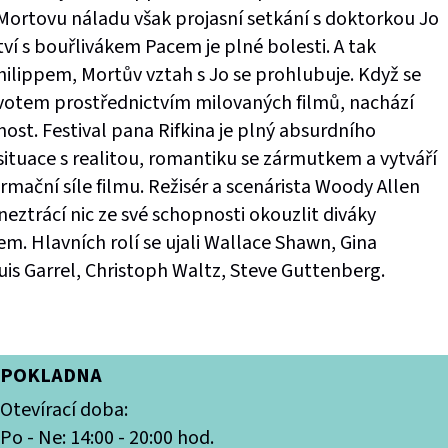
 Mortovu náladu však projasní setkání s doktorkou Jo
ví s bouřlivákem Pacem je plné bolesti. A tak
hilippem, Mortův vztah s Jo se prohlubuje. Když se
votem prostřednictvím milovaných filmů, nachází
st. Festival pana Rifkina je plný absurdního
situace s realitou, romantiku se zármutkem a vytváří
mační síle filmu. Režisér a scenárista Woody Allen
 neztrácí nic ze své schopnosti okouzlit diváky
 Hlavních rolí se ujali Wallace Shawn, Gina
is Garrel, Christoph Waltz, Steve Guttenberg.
POKLADNA
Otevírací doba:
Po - Ne: 14:00 - 20:00 hod.