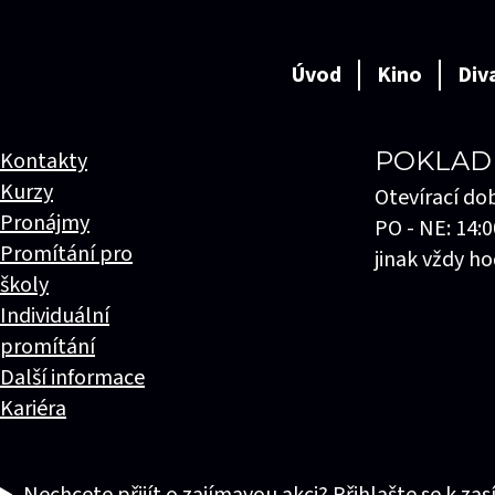
Úvod
Kino
Div
POKLAD
Kontakty
Kurzy
Otevírací do
Pronájmy
PO - NE: 14:0
Promítání pro
jinak vždy ho
školy
Individuální
promítání
Další informace
Kariéra