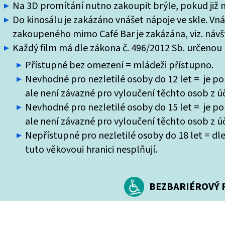
Na 3D promítání nutno zakoupit brýle, pokud již ne
Do kinosálu je zakázáno vnášet nápoje ve skle. Vn
zakoupeného mimo Café Bar je zakázána, viz. návšt
Každý film má dle zákona č. 496/2012 Sb. určenou k
Přístupné bez omezení = mládeži přístupno.
Nevhodné pro nezletilé osoby do 12 let = je po
ale není závazné pro vyloučení těchto osob z úč
Nevhodné pro nezletilé osoby do 15 let = je po
ale není závazné pro vyloučení těchto osob z úč
Nepřístupné pro nezletilé osoby do 18 let = dle
tuto věkovoui hranici nesplňují.
BEZBARIÉROVÝ P