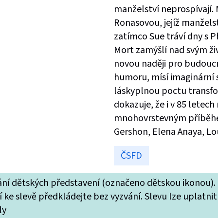
manželství neprospívají.
Ronasovou, jejíž manželst
zatímco Sue tráví dny s P
Mort zamýšlí nad svým ži
novou naději pro budoucno
humoru, mísí imaginární 
láskyplnou poctu transfor
dokazuje, že i v 85 letech
mnohovrstevným příběhem.
Gershon, Elena Anaya, Lou
ČSFD
tání dětských představení (označeno dětskou ikonou).
 ke slevě předkládejte bez vyzvání. Slevu lze uplatnit
ly