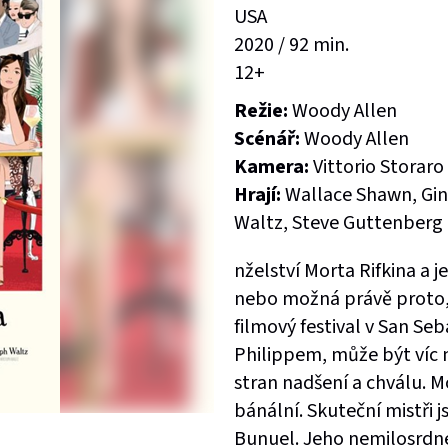
USA
2020 / 92 min.
12+
Režie:
Woody Allen
Scénář:
Woody Allen
Kamera:
Vittorio Storaro
Hrají:
Wallace Shawn, Gin
Waltz, Steve Guttenberg .
nželství Morta Rifkina a j
nebo možná právě proto,
filmový festival v San Se
Philippem, může být víc ne
stran nadšení a chválu. M
bánální. Skuteční mistři j
Bunuel. Jeho nemilosrd