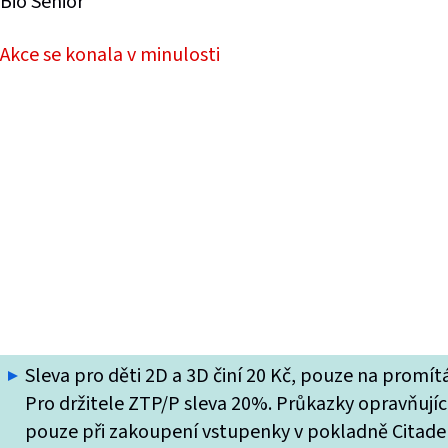
Bio Senior
Akce se konala v minulosti
Sleva pro děti 2D a 3D činí 20 Kč, pouze na promí
Pro držitele ZTP/P sleva 20%. Průkazky opravňující
pouze při zakoupení vstupenky v pokladně Citade