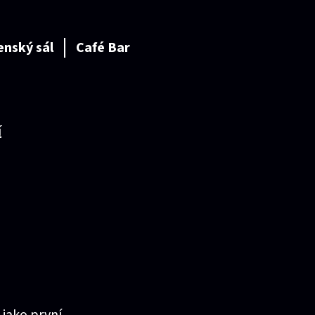
enský sál
Café Bar
í