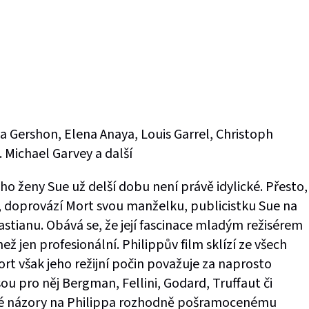
a Gershon, Elena Anaya, Louis Garrel, Christoph
 Michael Garvey a další
eho ženy Sue už delší dobu není právě idylické. Přesto,
 doprovází Mort svou manželku, publicistku Sue na
bastianu. Obává se, že její fascinace mladým režisérem
ž jen profesionální. Philippův film sklízí ze všech
ort však jeho režijní počin považuje za naprosto
sou pro něj Bergman, Fellini, Godard, Truffaut či
né názory na Philippa rozhodně pošramocenému