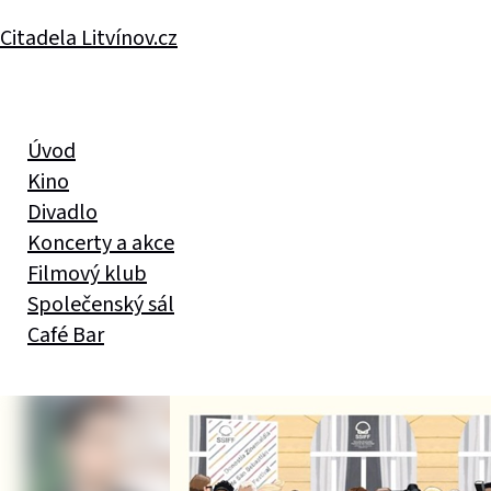
Citadela Litvínov.cz
Úvod
Kino
Divadlo
Koncerty a akce
Filmový klub
Společenský sál
Café Bar