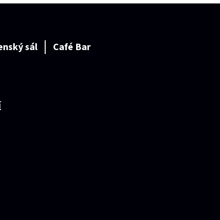
enský sál
Café Bar
í