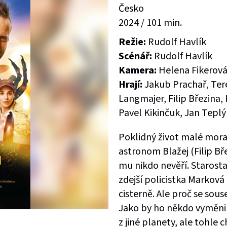
Česko
2024 / 101 min.
Režie:
Rudolf Havlík
Scénář:
Rudolf Havlík
Kamera:
Helena Fikerov
Hrají:
Jakub Prachař, Tere
Langmajer, Filip Březina,
Pavel Kikinčuk, Jan Teplý
Poklidný život malé mora
astronom Blažej (Filip Bř
mu nikdo nevěří. Starosta
zdejší policistka Marková
cisterně. Ale proč se sou
Jako by ho někdo vyměnil!
z jiné planety, ale tohle