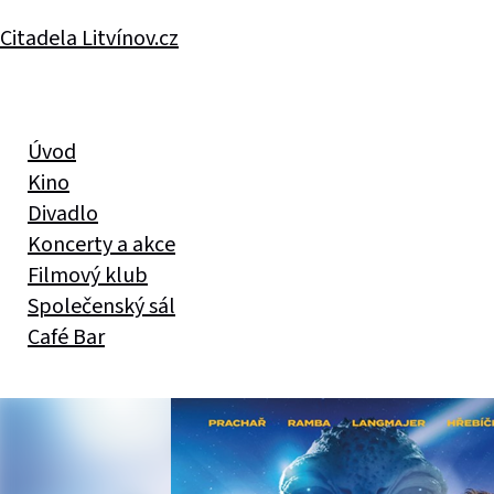
Citadela Litvínov.cz
Úvod
Kino
Divadlo
Koncerty a akce
Filmový klub
Společenský sál
Café Bar