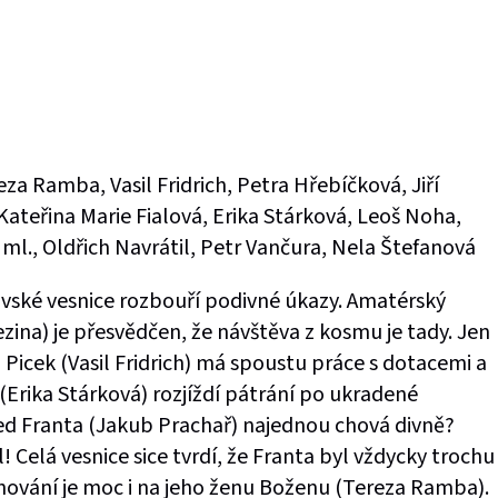
á
za Ramba, Vasil Fridrich, Petra Hřebíčková, Jiří
 Kateřina Marie Fialová, Erika Stárková, Leoš Noha,
 ml., Oldřich Navrátil, Petr Vančura, Nela Štefanová
vské vesnice rozbouří podivné úkazy. Amatérský
ezina) je přesvědčen, že návštěva z kosmu je tady. Jen
 Picek (Vasil Fridrich) má spoustu práce s dotacemi a
 (Erika Stárková) rozjíždí pátrání po ukradené
sed Franta (Jakub Prachař) najednou chová divně?
 Celá vesnice sice tvrdí, že Franta byl vždycky trochu
 chování je moc i na jeho ženu Boženu (Tereza Ramba).