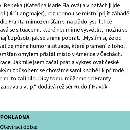
eví Rebeka (Kateřina Marie Fialová) a v patách jí jde
 (Jiří Langmajer), rozhodnou se místní přijít záhadě
die Franta mimozemšťan si na půdorysu lehce
vá se situacemi, které neumíme vysvětlit, možná se
najít způsob, jak se s nimi poprat. „Myslím si, že od
vat zejména humor a situace, které pramení z toho,
emšťan omylem přistál místo v Americe v Čechách.
race. Jakmile jsem začal psát a vykreslovat české
 jakým způsobem se chováme sami k sobě i k přírodě, i
 mi to zalíbilo. Díky tomu můžeme od Franty
bavu a vtip,“ dodává režisér Rudolf Havlík.
POKLADNA
Otevírací doba: