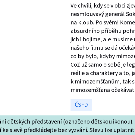
Ve chvíli, kdy se v obci zj
nesmlouvavý generál Sokol
na kloub. Po svém! Kome
absurdního příběhu pohrá
jich i bojíme, ale musíme 
našeho filmu se dá očeká
co by bylo, kdyby mimoz
Což už samo o sobě je leg
reálie a charaktery a to,
k mimozemšťanům, tak se
mimozemšťana očekávat zá
ČSFD
tání dětských představení (označeno dětskou ikonou).
 ke slevě předkládejte bez vyzvání. Slevu lze uplatnit