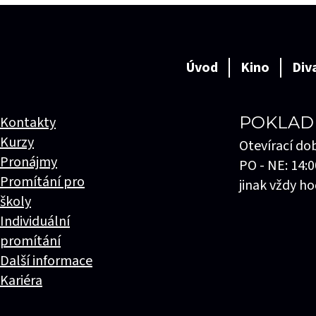
Úvod
Kino
Div
POKLAD
Kontakty
Kurzy
Otevírací do
Pronájmy
PO - NE: 14:0
Promítání pro
jinak vždy ho
školy
Individuální
promítání
Další informace
Kariéra