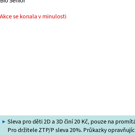
Bio Senior
Akce se konala v minulosti
Sleva pro děti 2D a 3D činí 20 Kč, pouze na promí
Pro držitele ZTP/P sleva 20%. Průkazky opravňující