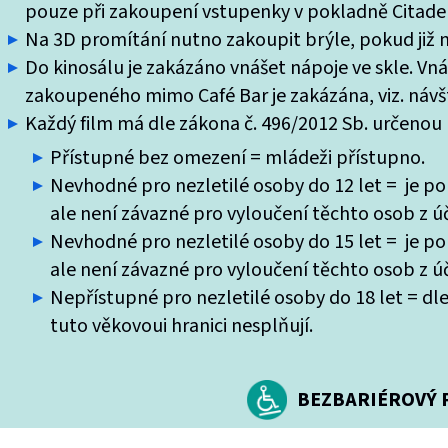
pouze při zakoupení vstupenky v pokladně Citade
Na 3D promítání nutno zakoupit brýle, pokud již ne
Do kinosálu je zakázáno vnášet nápoje ve skle. Vn
zakoupeného mimo Café Bar je zakázána, viz. návšt
Každý film má dle zákona č. 496/2012 Sb. určenou k
Přístupné bez omezení = mládeži přístupno.
Nevhodné pro nezletilé osoby do 12 let = je po
ale není závazné pro vyloučení těchto osob z úč
Nevhodné pro nezletilé osoby do 15 let = je po
ale není závazné pro vyloučení těchto osob z úč
Nepřístupné pro nezletilé osoby do 18 let = dle
tuto věkovoui hranici nesplňují.
BEZBARIÉROVÝ P