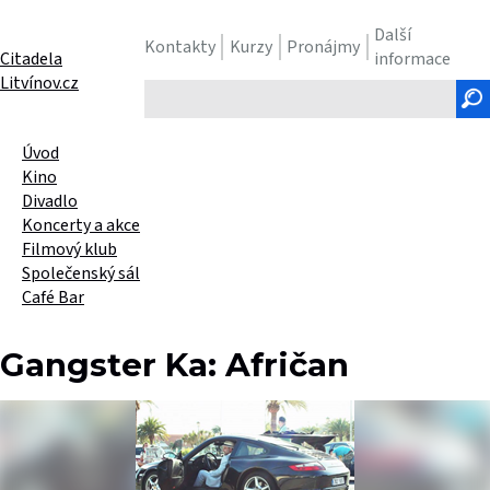
Další
Kontakty
Kurzy
Pronájmy
Citadela
informace
Litvínov.cz
Hledaný
text
Úvod
Kino
Divadlo
Koncerty a akce
Filmový klub
Společenský sál
Café Bar
Gangster Ka: Afričan