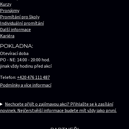
Kurzy
Pronájmy
Promítání pro školy
Individuální promítání
Další informace
Kariéra
POKLADNA:
Otevírací doba
PO - NE: 14:00 - 20:00 hod.
jinak vždy hodinu před akcí
Telefon:
+420 476 111 487
Podmínky a více informací
Nechcete přijít o zajímavou akci? Přihlašte se k zasílání
novinek. Nejčerstvější informace budete mít vždy jako první.