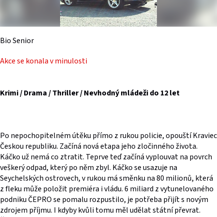
Bio Senior
Akce se konala v minulosti
Krimi / Drama / Thriller / Nevhodný mládeži do 12 let
Po nepochopitelném útěku přímo z rukou policie, opouští Kraviec
Českou republiku. Začíná nová etapa jeho zločinného života.
Káčko už nemá co ztratit. Teprve teď začíná vyplouvat na povrch
veškerý odpad, který po něm zbyl. Káčko se usazuje na
Seychelských ostrovech, v rukou má směnku na 80 milionů, která
z fleku může položit premiéra i vládu. 6 miliard z vytunelovaného
podniku ČEPRO se pomalu rozpustilo, je potřeba přijít s novým
zdrojem příjmu. I kdyby kvůli tomu měl udělat státní převrat.