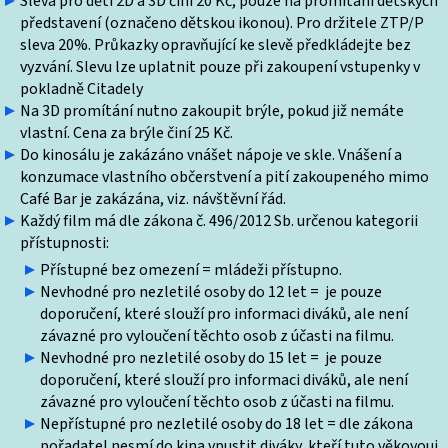
Sleva pro děti 2D a 3D činí 20 Kč, pouze na promítání dětských
představení (označeno dětskou ikonou). Pro držitele ZTP/P
sleva 20%. Průkazky opravňující ke slevě předkládejte bez
vyzvání. Slevu lze uplatnit pouze při zakoupení vstupenky v
pokladně Citadely
Na 3D promítání nutno zakoupit brýle, pokud již nemáte
vlastní. Cena za brýle činí 25 Kč.
Do kinosálu je zakázáno vnášet nápoje ve skle. Vnášení a
konzumace vlastního občerstvení a pití zakoupeného mimo
Café Bar je zakázána, viz. návštěvní řád.
Každý film má dle zákona č. 496/2012 Sb. určenou kategorii
přístupnosti:
Přístupné bez omezení = mládeži přístupno.
Nevhodné pro nezletilé osoby do 12 let = je pouze
doporučení, které slouží pro informaci diváků, ale není
závazné pro vyloučení těchto osob z účasti na filmu.
Nevhodné pro nezletilé osoby do 15 let = je pouze
doporučení, které slouží pro informaci diváků, ale není
závazné pro vyloučení těchto osob z účasti na filmu.
Nepřístupné pro nezletilé osoby do 18 let = dle zákona
pořadatel nesmí do kina vpustit diváky, kteří tuto věkovoui