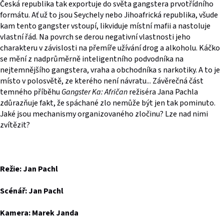
Česká republika tak exportuje do světa gangstera prvotřídního
formátu. Ať už to jsou Seychely nebo Jihoafrická republika, všude
kam tento gangster vstoupí, likviduje místní mafii a nastoluje
vlastní řád. Na povrch se derou negativní vlastnosti jeho
charakteru v závislosti na přemíře užívání drog a alkoholu. Káčko
se mění z nadprůměrně inteligentního podvodníka na
nejtemnějšího gangstera, vraha a obchodníka s narkotiky. A to je
místo v polosvětě, ze kterého není návratu... Závěrečná část
temného příběhu
Gangster Ka: Afričan
režiséra Jana Pachla
zdůrazňuje fakt, že spáchané zlo nemůže být jen tak pominuto.
Jaké jsou mechanismy organizovaného zločinu? Lze nad nimi
zvítězit?
Režie: Jan Pachl
Scénář: Jan Pachl
Kamera: Marek Janda