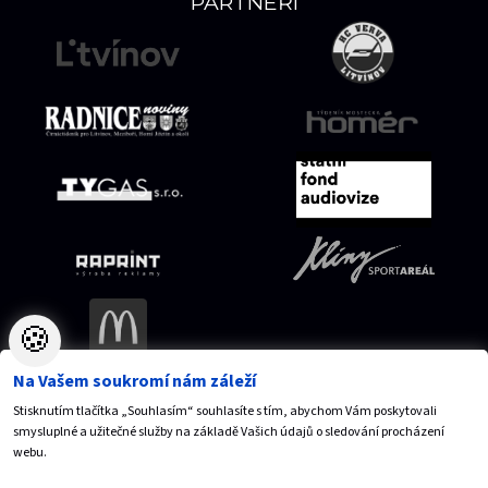
PARTNEŘI
🍪
Na Vašem soukromí nám záleží
Stisknutím tlačítka „Souhlasím“ souhlasíte s tím, abychom Vám poskytovali
Mapa serveru
Přístupnost
Ochrana osobních údajů
smysluplné a užitečné služby na základě Vašich údajů o sledování procházení
Nastavení cookies
webu.