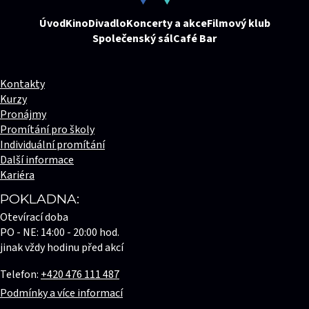
Úvod
Kino
Divadlo
Koncerty a akce
Filmový klub
Společenský sál
Café Bar
Kontakty
Kurzy
Pronájmy
Promítání pro školy
Individuální promítání
Další informace
Kariéra
POKLADNA:
Otevírací doba
PO - NE: 14:00 - 20:00 hod.
jinak vždy hodinu před akcí
Telefon:
+420 476 111 487
Podmínky a více informací