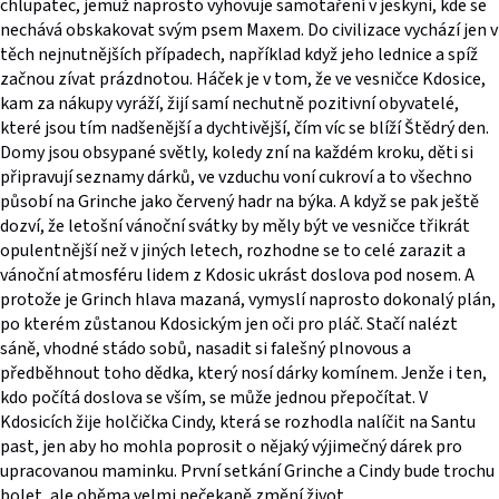
chlupatec, jemuž naprosto vyhovuje samotaření v jeskyni, kde se
nechává obskakovat svým psem Maxem. Do civilizace vychází jen v
těch nejnutnějších případech, například když jeho lednice a spíž
začnou zívat prázdnotou. Háček je v tom, že ve vesničce Kdosice,
kam za nákupy vyráží, žijí samí nechutně pozitivní obyvatelé,
které jsou tím nadšenější a dychtivější, čím víc se blíží Štědrý den.
Domy jsou obsypané světly, koledy zní na každém kroku, děti si
připravují seznamy dárků, ve vzduchu voní cukroví a to všechno
působí na Grinche jako červený hadr na býka. A když se pak ještě
dozví, že letošní vánoční svátky by měly být ve vesničce třikrát
opulentnější než v jiných letech, rozhodne se to celé zarazit a
vánoční atmosféru lidem z Kdosic ukrást doslova pod nosem. A
protože je Grinch hlava mazaná, vymyslí naprosto dokonalý plán,
po kterém zůstanou Kdosickým jen oči pro pláč. Stačí nalézt
sáně, vhodné stádo sobů, nasadit si falešný plnovous a
předběhnout toho dědka, který nosí dárky komínem. Jenže i ten,
kdo počítá doslova se vším, se může jednou přepočítat. V
Kdosicích žije holčička Cindy, která se rozhodla nalíčit na Santu
past, jen aby ho mohla poprosit o nějaký výjimečný dárek pro
upracovanou maminku. První setkání Grinche a Cindy bude trochu
bolet, ale oběma velmi nečekaně změní život.