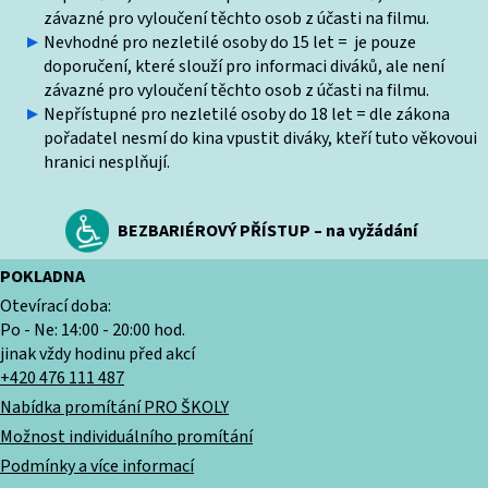
závazné pro vyloučení těchto osob z účasti na filmu.
Nevhodné pro nezletilé osoby do 15 let = je pouze
doporučení, které slouží pro informaci diváků, ale není
závazné pro vyloučení těchto osob z účasti na filmu.
Nepřístupné pro nezletilé osoby do 18 let = dle zákona
pořadatel nesmí do kina vpustit diváky, kteří tuto věkovoui
hranici nesplňují.
BEZBARIÉROVÝ PŘÍSTUP – na vyžádání
POKLADNA
Otevírací doba:
Po - Ne: 14:00 - 20:00 hod.
jinak vždy hodinu před akcí
+420 476 111 487
Nabídka promítání PRO ŠKOLY
Možnost individuálního promítání
Podmínky a více informací