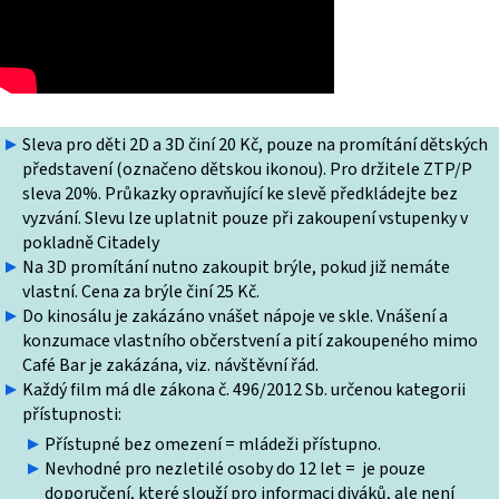
Sleva pro děti 2D a 3D činí 20 Kč, pouze na promítání dětských
představení (označeno dětskou ikonou). Pro držitele ZTP/P
sleva 20%. Průkazky opravňující ke slevě předkládejte bez
vyzvání. Slevu lze uplatnit pouze při zakoupení vstupenky v
pokladně Citadely
Na 3D promítání nutno zakoupit brýle, pokud již nemáte
vlastní. Cena za brýle činí 25 Kč.
Do kinosálu je zakázáno vnášet nápoje ve skle. Vnášení a
konzumace vlastního občerstvení a pití zakoupeného mimo
Café Bar je zakázána, viz. návštěvní řád.
Každý film má dle zákona č. 496/2012 Sb. určenou kategorii
přístupnosti:
Přístupné bez omezení = mládeži přístupno.
Nevhodné pro nezletilé osoby do 12 let = je pouze
doporučení, které slouží pro informaci diváků, ale není