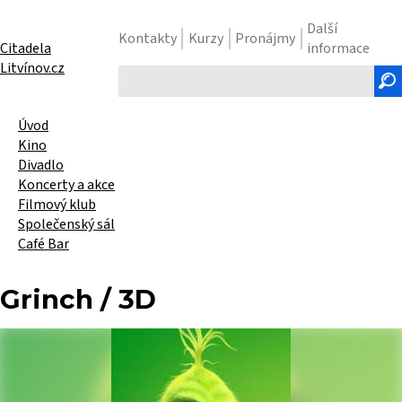
Další
Kontakty
Kurzy
Pronájmy
Citadela
informace
Litvínov.cz
Hledaný
text
Úvod
Kino
Divadlo
Koncerty a akce
Filmový klub
Společenský sál
Café Bar
Grinch / 3D