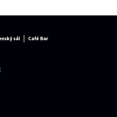
enský sál
Café Bar
í