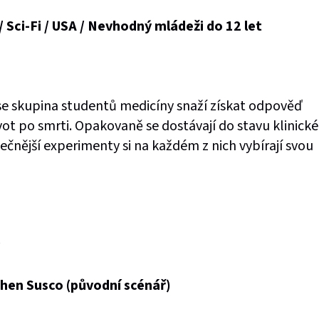
/ Sci-Fi / USA / Nevhodný mládeži do 12 let
 se skupina studentů medicíny snaží získat odpověď
ivot po smrti. Opakovaně se dostávají do stavu klinické
ečnější experimenty si na každém z nich vybírají svou
phen Susco (původní scénář)