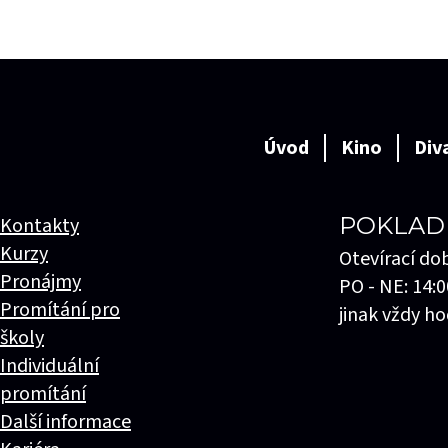
Úvod
Kino
Div
POKLAD
Kontakty
Kurzy
Otevírací do
Pronájmy
PO - NE: 14:0
Promítání pro
jinak vždy ho
školy
Individuální
promítání
Další informace