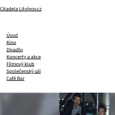
Citadela Litvínov.cz
Úvod
Kino
Divadlo
Koncerty a akce
Filmový klub
Společenský sál
Café Bar