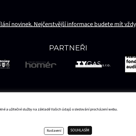
ílání novinek. Nejčerstvější informace budete mít vždy
PARTNEŘI
lné a užitečné služby na základě Vašich údajů o sledování procházení webu.
Mapa serveru
SOUHLASÍM
Nastavení