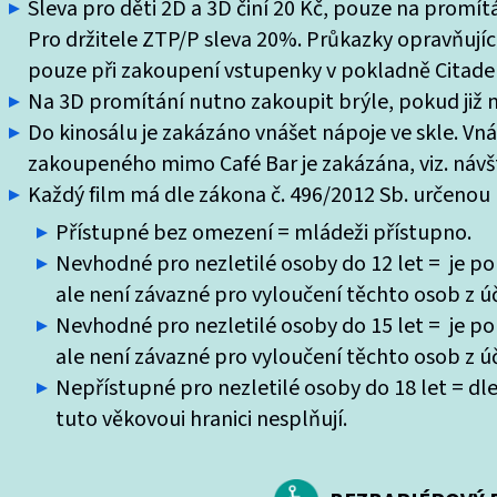
Sleva pro děti 2D a 3D činí 20 Kč, pouze na promí
Pro držitele ZTP/P sleva 20%. Průkazky opravňující
pouze při zakoupení vstupenky v pokladně Citade
Na 3D promítání nutno zakoupit brýle, pokud již ne
Do kinosálu je zakázáno vnášet nápoje ve skle. Vn
zakoupeného mimo Café Bar je zakázána, viz. návšt
Každý film má dle zákona č. 496/2012 Sb. určenou k
Přístupné bez omezení = mládeži přístupno.
Nevhodné pro nezletilé osoby do 12 let = je po
ale není závazné pro vyloučení těchto osob z úč
Nevhodné pro nezletilé osoby do 15 let = je po
ale není závazné pro vyloučení těchto osob z úč
Nepřístupné pro nezletilé osoby do 18 let = dle
tuto věkovoui hranici nesplňují.