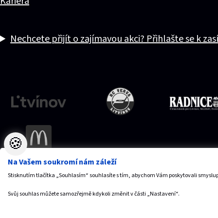
Kariéra
Nechcete přijít o zajímavou akci? Přihlašte se k zas
🍪
Na Vašem soukromí nám záleží
Stisknutím tlačítka „Souhlasím“ souhlasíte s tím, abychom Vám poskytovali smyslup
Vytvořilo
Anawe
,
© 2026 SPORTaS, s.r.o.
Svůj souhlas můžete samozřejmě kdykoli změnit v části „Nastavení“.