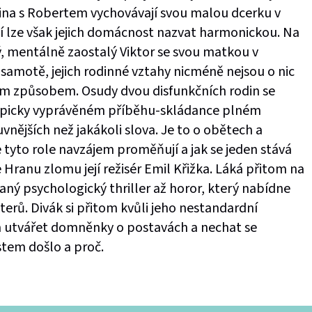
ina s Robertem vychovávají svou malou dcerku v
ží lze však jejich domácnost nazvat harmonickou. Na
lý, mentálně zaostalý Viktor se svou matkou v
motě, jejich rodinné vztahy nicméně nejsou o nic
iným způsobem. Osudy dvou disfunkčních rodin se
atypicky vyprávěném příběhu-skládance plném
nějších než jakákoli slova. Je to o obětech a
e tyto role navzájem proměňují a jak se jeden stává
Hranu zlomu její režisér Emil Křižka. Láká přitom na
ný psychologický thriller až horor, který nabídne
terů. Divák si přitom kvůli jeho nestandardní
 utvářet domněnky o postavách a nechat se
stem došlo a proč.