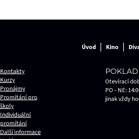
Úvod
Kino
Div
POKLAD
Kontakty
Kurzy
Otevírací do
Pronájmy
PO - NE: 14:0
Promítání pro
jinak vždy ho
školy
Individuální
promítání
Další informace