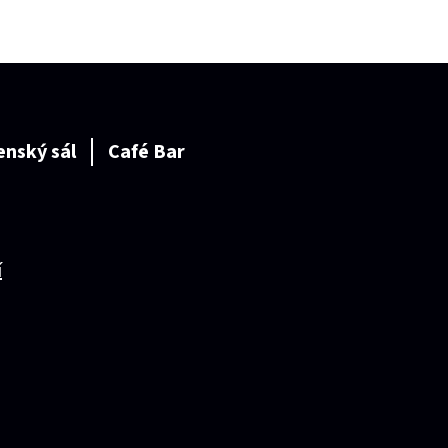
enský sál
Café Bar
í