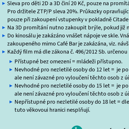
Sleva pro děti 2D a 3D činí 20 Kč, pouze na promí
Pro držitele ZTP/P sleva 20%. Průkazky opravňující
pouze při zakoupení vstupenky v pokladně Citade
Na 3D promítání nutno zakoupit brýle, pokud již ne
Do kinosálu je zakázáno vnášet nápoje ve skle. Vn
zakoupeného mimo Café Bar je zakázána, viz. návšt
Každý film má dle zákona č. 496/2012 Sb. určenou k
Přístupné bez omezení = mládeži přístupno.
Nevhodné pro nezletilé osoby do 12 let = je po
ale není závazné pro vyloučení těchto osob z úč
Nevhodné pro nezletilé osoby do 15 let = je po
ale není závazné pro vyloučení těchto osob z úč
Nepřístupné pro nezletilé osoby do 18 let = dle
tuto věkovoui hranici nesplňují.