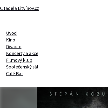
Citadela Litvínov.cz
Úvod
Kino
Divadlo
Koncerty a akce
Filmový klub
Společenský sál
Café Bar