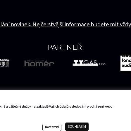
ílání novinek. Nejčerstvější informace budete mít vždy
PARTNEŘI
lné a užitečné služby na základě Vašich údajů o sledování procházení webu.
Mapa serveru
SOUHLASÍM
Nastavení