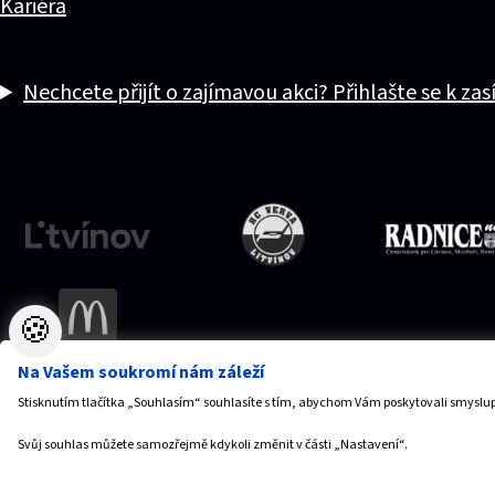
Kariéra
Nechcete přijít o zajímavou akci? Přihlašte se k zas
🍪
Na Vašem soukromí nám záleží
Stisknutím tlačítka „Souhlasím“ souhlasíte s tím, abychom Vám poskytovali smyslup
Vytvořilo
Anawe
,
© 2026 SPORTaS, s.r.o.
Svůj souhlas můžete samozřejmě kdykoli změnit v části „Nastavení“.