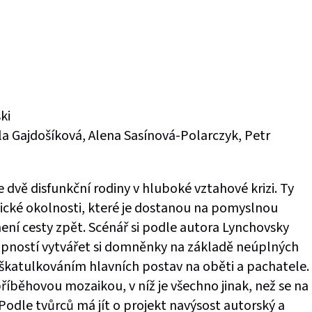
ki
a Gajdošíková, Alena Sasínová-Polarczyk, Petr
 dvě disfunkční rodiny v hluboké vztahové krizi. Ty
cké okolnosti, které je dostanou na pomyslnou
ení cesty zpět. Scénář si podle autora Lynchovsky
opností vytvářet si domněnky na základě neúplných
 škatulkováním hlavních postav na oběti a pachatele.
íběhovou mozaikou, v níž je všechno jinak, než se na
odle tvůrců má jít o projekt navýsost autorský a