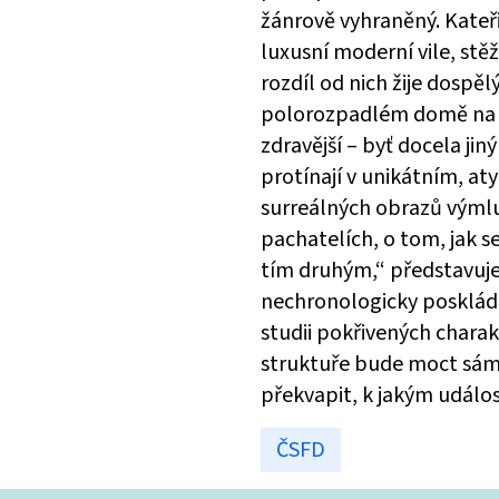
žánrově vyhraněný. Kateř
luxusní moderní vile, stě
rozdíl od nich žije dospě
polorozpadlém domě na sa
zdravější – byť docela j
protínají v unikátním, 
surreálných obrazů výmluv
pachatelích, o tom, jak s
tím druhým,“ představuje 
nechronologicky poskláda
studii pokřivených charak
struktuře bude moct sám
překvapit, k jakým událo
ČSFD