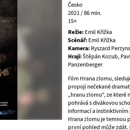
Česko
2021 / 86 min.
15+
Režie:
Emil Křižka
Scénář:
Emil Křižka
Kamera:
Ryszard Perzyns
Hrají:
Štěpán Kozub, Pavl
Panzenberger
Film Hrana zlomu, sleduje
propojí nečekané dramati
„hranu zlomu“, ze které n
pohrává s divákovou sch
informací a instinktivním
Hrana zlomu je temnou př
první pohled může zdát. P