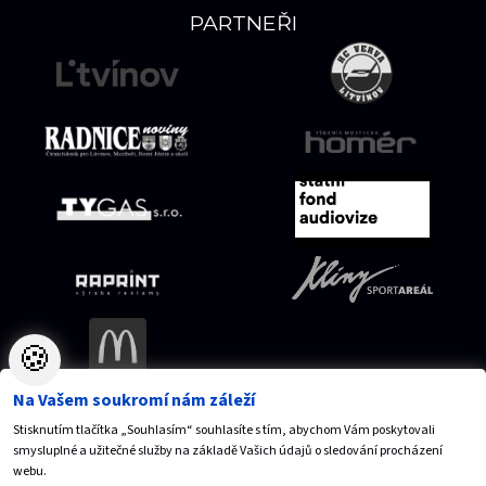
PARTNEŘI
🍪
Na Vašem soukromí nám záleží
Stisknutím tlačítka „Souhlasím“ souhlasíte s tím, abychom Vám poskytovali
Mapa serveru
Přístupnost
Ochrana osobních údajů
smysluplné a užitečné služby na základě Vašich údajů o sledování procházení
Nastavení cookies
webu.