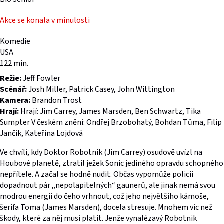
Akce se konala v minulosti
Komedie
USA
122 min.
Režie:
Jeff Fowler
Scénář:
Josh Miller, Patrick Casey, John Wittington
Kamera:
Brandon Trost
Hrají:
Hrají: Jim Carrey, James Marsden, Ben Schwartz, Tika
Sumpter V českém znění: Ondřej Brzobohatý, Bohdan Tůma, Filip
Jančík, Kateřina Lojdová
Ve chvíli, kdy Doktor Robotnik (Jim Carrey) osudově uvízl na
Houbové planetě, ztratil ježek Sonic jediného opravdu schopného
nepřítele. A začal se hodně nudit. Občas vypomůže policii
dopadnout pár „nepolapitelných“ gaunerů, ale jinak nemá svou
modrou energii do čeho vrhnout, což jeho největšího kámoše,
šerifa Toma (James Marsden), docela stresuje. Mnohem víc než
škody, které za něj musí platit. Jenže vynalézavý Robotnik