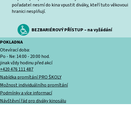
pořadatel nesmí do kina vpustit diváky, kteří tuto věkovoui
hranici nesplňují.
BEZBARIÉROVÝ PŘÍSTUP – na vyžádání
POKLADNA
Otevírací doba:
Po - Ne: 14:00 - 20:00 hod.
jinak vždy hodinu před akcí
+420 476 111 487
Nabídka promítání PRO ŠKOLY
Možnost individuálního promítání
Podmínky a více informací
Návštěvní řád pro diváky kinosálu