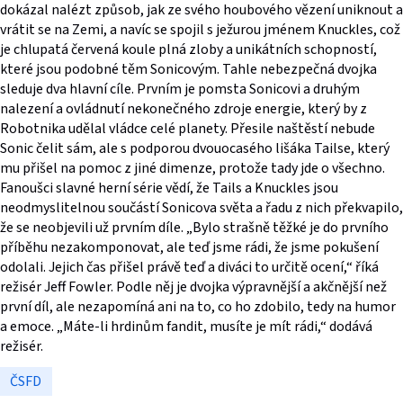
dokázal nalézt způsob, jak ze svého houbového vězení uniknout a
vrátit se na Zemi, a navíc se spojil s ježurou jménem Knuckles, což
je chlupatá červená koule plná zloby a unikátních schopností,
které jsou podobné těm Sonicovým. Tahle nebezpečná dvojka
sleduje dva hlavní cíle. Prvním je pomsta Sonicovi a druhým
nalezení a ovládnutí nekonečného zdroje energie, který by z
Robotnika udělal vládce celé planety. Přesile naštěstí nebude
Sonic čelit sám, ale s podporou dvouocasého lišáka Tailse, který
mu přišel na pomoc z jiné dimenze, protože tady jde o všechno.
Fanoušci slavné herní série vědí, že Tails a Knuckles jsou
neodmyslitelnou součástí Sonicova světa a řadu z nich překvapilo,
že se neobjevili už prvním díle. „Bylo strašně těžké je do prvního
příběhu nezakomponovat, ale teď jsme rádi, že jsme pokušení
odolali. Jejich čas přišel právě teď a diváci to určitě ocení,“ říká
režisér Jeff Fowler. Podle něj je dvojka výpravnější a akčnější než
první díl, ale nezapomíná ani na to, co ho zdobilo, tedy na humor
a emoce. „Máte-li hrdinům fandit, musíte je mít rádi,“ dodává
režisér.
ČSFD