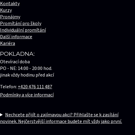
Kontakty
Kurzy
Pronájmy
Promítání pro školy
Individuální promítání
Další informace
Kariéra
POKLADNA:
Otevírací doba
PO - NE: 14:00 - 20:00 hod.
jinak vždy hodinu před akcí
Telefon:
+420 476 111 487
Podmínky a více informací
Nechcete přijít o zajímavou akci? Přihlašte se k zasílání
novinek. Nejčerstvější informace budete mít vždy jako první.