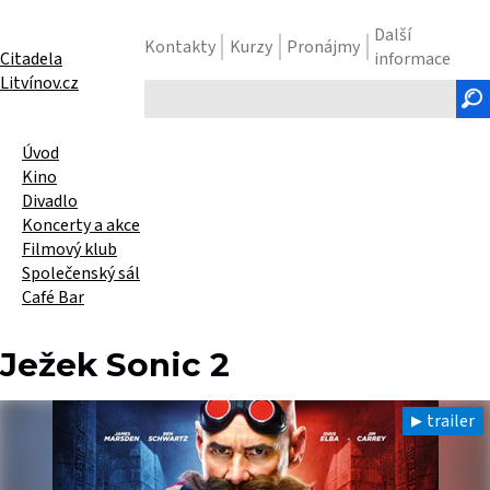
Další
Kontakty
Kurzy
Pronájmy
Citadela
informace
Litvínov.cz
Hledaný
text
Úvod
Kino
Divadlo
Koncerty a akce
Filmový klub
Společenský sál
Café Bar
Ježek Sonic 2
trailer