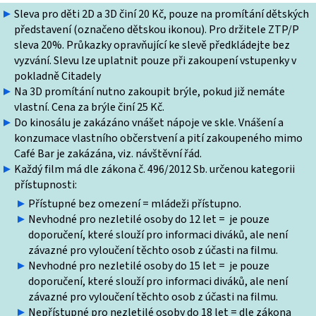
Sleva pro děti 2D a 3D činí 20 Kč, pouze na promítání dětských
představení (označeno dětskou ikonou). Pro držitele ZTP/P
sleva 20%. Průkazky opravňující ke slevě předkládejte bez
vyzvání. Slevu lze uplatnit pouze při zakoupení vstupenky v
pokladně Citadely
Na 3D promítání nutno zakoupit brýle, pokud již nemáte
vlastní. Cena za brýle činí 25 Kč.
Do kinosálu je zakázáno vnášet nápoje ve skle. Vnášení a
konzumace vlastního občerstvení a pití zakoupeného mimo
Café Bar je zakázána, viz. návštěvní řád.
Každý film má dle zákona č. 496/2012 Sb. určenou kategorii
přístupnosti:
Přístupné bez omezení = mládeži přístupno.
Nevhodné pro nezletilé osoby do 12 let = je pouze
doporučení, které slouží pro informaci diváků, ale není
závazné pro vyloučení těchto osob z účasti na filmu.
Nevhodné pro nezletilé osoby do 15 let = je pouze
doporučení, které slouží pro informaci diváků, ale není
závazné pro vyloučení těchto osob z účasti na filmu.
Nepřístupné pro nezletilé osoby do 18 let = dle zákona