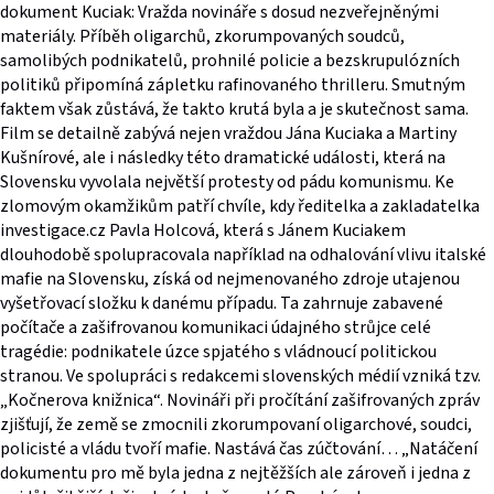
dokument Kuciak: Vražda novináře s dosud nezveřejněnými
materiály. Příběh oligarchů, zkorumpovaných soudců,
samolibých podnikatelů, prohnilé policie a bezskrupulózních
politiků připomíná zápletku rafinovaného thrilleru. Smutným
faktem však zůstává, že takto krutá byla a je skutečnost sama.
Film se detailně zabývá nejen vraždou Jána Kuciaka a Martiny
Kušnírové, ale i následky této dramatické události, která na
Slovensku vyvolala největší protesty od pádu komunismu. Ke
zlomovým okamžikům patří chvíle, kdy ředitelka a zakladatelka
investigace.cz Pavla Holcová, která s Jánem Kuciakem
dlouhodobě spolupracovala například na odhalování vlivu italské
mafie na Slovensku, získá od nejmenovaného zdroje utajenou
vyšetřovací složku k danému případu. Ta zahrnuje zabavené
počítače a zašifrovanou komunikaci údajného strůjce celé
tragédie: podnikatele úzce spjatého s vládnoucí politickou
stranou. Ve spolupráci s redakcemi slovenských médií vzniká tzv.
„Kočnerova knižnica“. Novináři při pročítání zašifrovaných zpráv
zjišťují, že země se zmocnili zkorumpovaní oligarchové, soudci,
policisté a vládu tvoří mafie. Nastává čas zúčtování… „Natáčení
dokumentu pro mě byla jedna z nejtěžších ale zároveň i jedna z