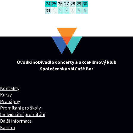
24
25
26
27
28
29
30
31
1
2
3
4
5
6
Úvod
Kino
Divadlo
Koncerty a akce
Filmový klub
Společenský sál
Café Bar
Kontakty
Kurzy
Pronájmy
Promítání pro školy
Individuální promítání
Další informace
Kariéra