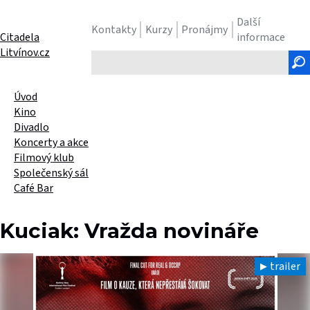
Další
Kontakty
Kurzy
Pronájmy
Citadela
informace
Litvínov.cz
Hledaný
text
Úvod
Kino
Divadlo
Koncerty a akce
Filmový klub
Společenský sál
Café Bar
Kuciak: Vražda novináře
trailer