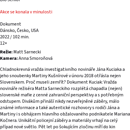
Akce se konala v minulosti
Dokument
Dánsko, Česko, USA
2022 / 102 min.
12+
Režie:
Matt Sarnecki
Kamera:
Anna Smoroňová
Chladnokrevná vražda investigativního novináře Jána Kuciaka a
jeho snoubenky Martiny Kušnírové v únoru 2018 otřásla nejen
Slovenskem. Proč museli zemřít? Dokument Kuciak: Vražda
novináře režiséra Matta Sarneckiho rozplétá chapadla (nejen)
slovenské mafie z cenné zahraniční perspektivy a s potřebným
odstupem. Divákům přináší nikdy nezveřejněné záběry, málo
známé informace a také autentické rozhovory s rodiči Jána a
Martiny i s obhájcem hlavního obžalovaného podnikatele Mariana
Kočnera. Unikátní policejní záběry a materiály vrhají na celý
případ nové světlo. Pět let po šokujícím zločinu míří do kin