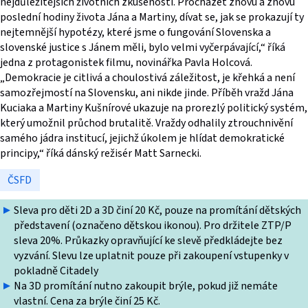
nejdůležitějších životních zkušeností. Procházet znovu a znovu
poslední hodiny života Jána a Martiny, dívat se, jak se prokazují ty
nejtemnější hypotézy, které jsme o fungování Slovenska a
slovenské justice s Jánem měli, bylo velmi vyčerpávající,“ říká
jedna z protagonistek filmu, novinářka Pavla Holcová.
„Demokracie je citlivá a choulostivá záležitost, je křehká a není
samozřejmostí na Slovensku, ani nikde jinde. Příběh vražd Jána
Kuciaka a Martiny Kušnírové ukazuje na prorezlý politický systém,
který umožnil průchod brutalitě. Vraždy odhalily ztrouchnivění
samého jádra institucí, jejichž úkolem je hlídat demokratické
principy,“ říká dánský režisér Matt Sarnecki.
ČSFD
Sleva pro děti 2D a 3D činí 20 Kč, pouze na promítání dětských
představení (označeno dětskou ikonou). Pro držitele ZTP/P
sleva 20%. Průkazky opravňující ke slevě předkládejte bez
vyzvání. Slevu lze uplatnit pouze při zakoupení vstupenky v
pokladně Citadely
Na 3D promítání nutno zakoupit brýle, pokud již nemáte
vlastní. Cena za brýle činí 25 Kč.