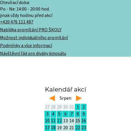
Otevírací doba:
Po - Ne: 14:00 - 20:00 hod.
jinak vždy hodinu před akcí
+420 476 111 487
Nabídka promítání PRO ŠKOLY
Možnost individuálního promítání
Podmínky a více informací
Návštěvní řád pro diváky kinosálu
Kalendář akcí
left
Srpen
right
27
28
29
30
31
1
2
3
4
5
6
7
8
9
10
11
12
13
14
15
16
17
18
19
20
21
22
23