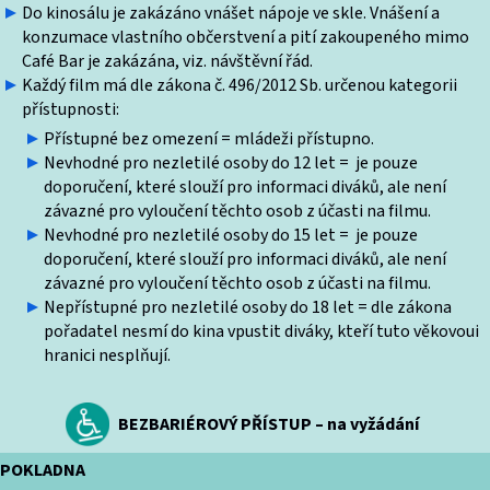
Do kinosálu je zakázáno vnášet nápoje ve skle. Vnášení a
konzumace vlastního občerstvení a pití zakoupeného mimo
Café Bar je zakázána, viz. návštěvní řád.
Každý film má dle zákona č. 496/2012 Sb. určenou kategorii
přístupnosti:
Přístupné bez omezení = mládeži přístupno.
Nevhodné pro nezletilé osoby do 12 let = je pouze
doporučení, které slouží pro informaci diváků, ale není
závazné pro vyloučení těchto osob z účasti na filmu.
Nevhodné pro nezletilé osoby do 15 let = je pouze
doporučení, které slouží pro informaci diváků, ale není
závazné pro vyloučení těchto osob z účasti na filmu.
Nepřístupné pro nezletilé osoby do 18 let = dle zákona
pořadatel nesmí do kina vpustit diváky, kteří tuto věkovoui
hranici nesplňují.
BEZBARIÉROVÝ PŘÍSTUP – na vyžádání
POKLADNA