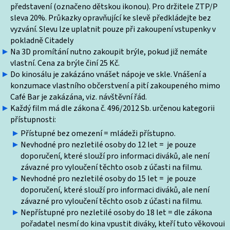
představení (označeno dětskou ikonou). Pro držitele ZTP/P
sleva 20%. Průkazky opravňující ke slevě předkládejte bez
vyzvání. Slevu lze uplatnit pouze při zakoupení vstupenky v
pokladně Citadely
Na 3D promítání nutno zakoupit brýle, pokud již nemáte
vlastní. Cena za brýle činí 25 Kč.
Do kinosálu je zakázáno vnášet nápoje ve skle. Vnášení a
konzumace vlastního občerstvení a pití zakoupeného mimo
Café Bar je zakázána, viz. návštěvní řád.
Každý film má dle zákona č. 496/2012 Sb. určenou kategorii
přístupnosti:
Přístupné bez omezení = mládeži přístupno.
Nevhodné pro nezletilé osoby do 12 let = je pouze
doporučení, které slouží pro informaci diváků, ale není
závazné pro vyloučení těchto osob z účasti na filmu.
Nevhodné pro nezletilé osoby do 15 let = je pouze
doporučení, které slouží pro informaci diváků, ale není
závazné pro vyloučení těchto osob z účasti na filmu.
Nepřístupné pro nezletilé osoby do 18 let = dle zákona
pořadatel nesmí do kina vpustit diváky, kteří tuto věkovoui