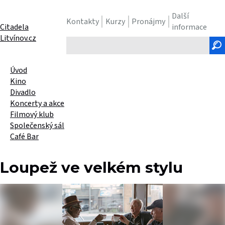
Další
Kontakty
Kurzy
Pronájmy
Citadela
informace
Litvínov.cz
Hledaný
text
Úvod
Kino
Divadlo
Koncerty a akce
Filmový klub
Společenský sál
Café Bar
Loupež ve velkém stylu