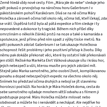
Země hledá vždy nové cesty. Film „Mára jde do nebe“ sleduje jeho
pět pokusů o prvovýstup na náročnou horu Gašerbrum I v
pákistánském pohoří Karákóram. Dívá se na ně očima Máry
Holečka a zároveň očima lidí okolo něj, očima lidí, kteří čekají, zda
se vrátí. Úspěšná totiž byla až pátá expedice a film sleduje i ty
nepovedené a dokonce ty tragické. Během nich přišel díky
omrzlinám o několik článků prstů na noze a také o kamaráda a
spolulezce, jenž přímo před ním spadl z výšky tisíce metrů. Na
pěti pokusech zdolat Gašerbrum I se tak ukazuje Holečkova
schopnost řešit problémy i jeho pozitivní přístup k životu. Díky
němu pak dokáže překonat věci, které by ostatní lidé překonávali
jen stěží. Režisérka Markéta Ekrt Válková ukazuje sílu i krásu hor,
jejich nebezpečí a vůli, kterou musíte pro jejich zdolání mít.
Stejně jako Marka samotného, jeho osobní život, komplikovanou
povahu a dopad nebezpečných expedic na všechno okolo něj.
Snímek ho představí očima druhých a nebojí se jít slavnému
horolezci pod kůži. Na horách je Mára Holeček doma, cesta do
sebe samotného vyžaduje mnohem větší odvahu a s filmem ji
podstupuje poprvé. Máru Holečka můžete milovat nebo
obdivovat a můžete ho i nenávidět a nechápat. Ale nejdříve ho