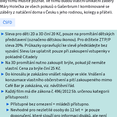
díky filmu musíte poznat. Ve filmu budou vlastní unikátní záběry
Máry Holečka ze všech pokusů o Gašerbrum I kombinované se
záběry z natáčení doma v Česku s jeho rodinou, kolegy a přáteli.
ČSFD
Sleva pro děti 2D a 3D činí 20 Kč, pouze na promítání dětských
představení (označeno dětskou ikonou). Pro držitele ZTP/P
sleva 20%. Průkazky opravňující ke slevě předkládejte bez
vyzvání. Slevu lze uplatnit pouze při zakoupení vstupenky v
pokladně Citadely
Na 3D promítání nutno zakoupit brýle, pokud již nemáte
vlastní. Cena za brýle činí 25 Kč.
Do kinosálu je zakázáno vnášet nápoje ve skle. Vnášení a
konzumace vlastního občerstvení a pití zakoupeného mimo
Café Bar je zakázána, viz. návštěvní řád.
Každý film má dle zákona č. 496/2012 Sb. určenou kategorii
přístupnosti:
Přístupné bez omezení = mládeži přístupno.
Nevhodné pro nezletilé osoby do 12 let = je pouze
doporučení, které slouží pro informaci diváků, ale není