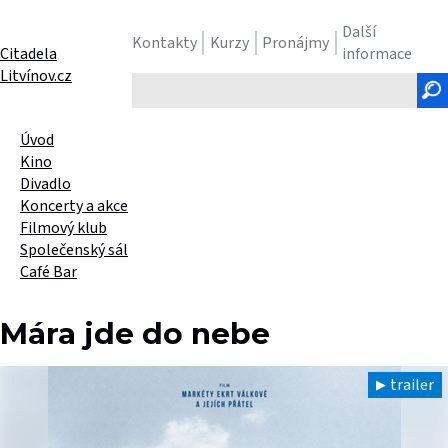
Další
Kontakty
Kurzy
Pronájmy
Citadela
informace
Litvínov.cz
Hledaný
text
Úvod
Kino
Divadlo
Koncerty a akce
Filmový klub
Společenský sál
Café Bar
Mára jde do nebe
trailer