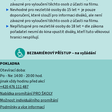
závazné pro vyloučení těchto osob z účasti na filmu.
Nevhodné pro nezletilé osoby do 15 let = je pouze
doporučení, které slouží pro informaci diváků, ale není
závazné pro vyloučení těchto osob z účasti na filmu.
Nepřístupné pro nezletilé osoby do 18 let = dle zákona
pořadatel nesmí do kina vpustit diváky, kteří tuto věkovoui
hranici nesplňují.
BEZBARIÉROVÝ PŘÍSTUP – na vyžádání
POKLADNA
Otevírací doba:
Po - Ne: 14:00 - 20:00 hod.
jinak vždy hodinu před akcí
+420 476 111 487
Nabídka promítání PRO ŠKOLY
Možnost individuálního promítání
Podmínky a více informací