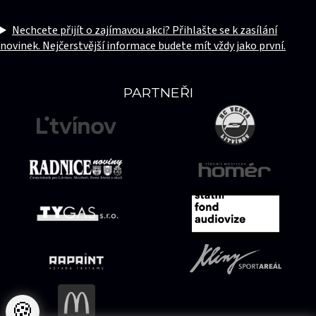
Nechcete přijít o zajímavou akci? Přihlašte se k zasílání
novinek. Nejčerstvější informace budete mít vždy jako první.
PARTNEŘI
🍪