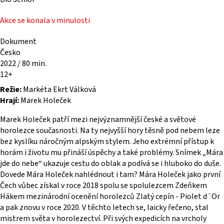
Akce se konala v minulosti
Dokument
Česko
2022 / 80 min.
12+
Režie:
Markéta Ekrt Válková
Hrají:
Marek Holeček
Marek Holeček patří mezi nejvýznamnější české a světové
horolezce současnosti. Na ty nejvyšší hory těsně pod nebem leze
bez kyslíku náročným alpským stylem. Jeho extrémní přístup k
horám i životu mu přináší úspěchy a také problémy. Snímek „Mára
jde do nebe“ ukazuje cestu do oblak a podívá se i hluboko do duše.
Dovede Mára Holeček nahlédnout i tam? Mára Holeček jako první
Čech vůbec získal v roce 2018 spolu se spolulezcem Zdeňkem
Hákem mezinárodní ocenění horolezců Zlatý cepín - Piolet d´Or
a pak znovu v roce 2020. V těchto letech se, laicky řečeno, stal
mistrem světa v horolezectví. Při svých expedicích na vrcholy