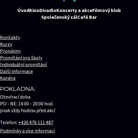
Úvod
Kino
Divadlo
Koncerty a akce
Filmový klub
Společenský sál
Café Bar
Kontakty
Kurzy
Pronájmy
Promítání pro školy
Individuální promítání
Další informace
Kariéra
POKLADNA:
Otevírací doba
PO - NE: 14:00 - 20:00 hod.
jinak vždy hodinu před akcí
Telefon:
+420 476 111 487
Podmínky a více informací