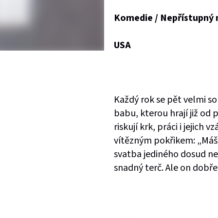
Komedie / Nepřístupný m
USA
Každý rok se pět velmi so
babu, kterou hrají již od 
riskují krk, práci i jejich
vítězným pokřikem: „Máš j
svatba jediného dosud ne
snadný terč. Ale on dobře 