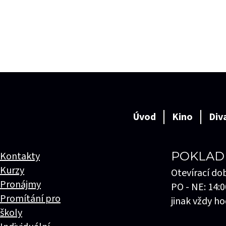
Úvod
Kino
Div
POKLAD
Kontakty
Kurzy
Otevírací do
Pronájmy
PO - NE: 14:0
Promítání pro
jinak vždy ho
školy