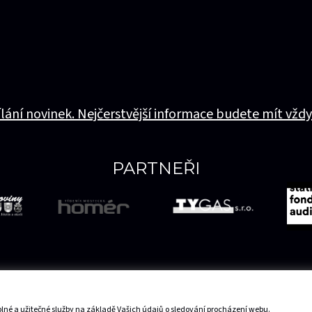
ílání novinek. Nejčerstvější informace budete mít vždy
PARTNEŘI
lné a užitečné služby na základě Vašich údajů o sledování procházení webu.