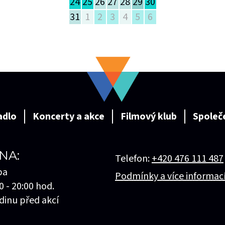
24
25
26
27
28
29
30
31
1
2
3
4
5
6
adlo
Koncerty a akce
Filmový klub
Společ
NA:
Telefon:
+420 476 111 487
ba
Podmínky a více informac
0 - 20:00 hod.
dinu před akcí