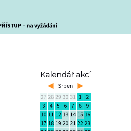
ŘÍSTUP – na vyžádání
Kalendář akcí
Srpen
left
right
27
28
29
30
31
1
2
3
4
5
6
7
8
9
10
11
12
13
14
15
16
17
18
19
20
21
22
23