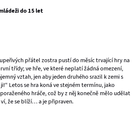
ládeži do 15 let
upeřivých přátel zostra pustí do měsíc trvající hry na
první třídy; ve hře, ve které neplatí žádná omezení,
 vzájemný vztah, jen aby jeden druhého srazil k zemi s
i!“ Letos se hra koná ve stejném termínu, jako
poraženého hráče, což by z něj konečně mělo udělat
ví, že se blíží… a je připraven.