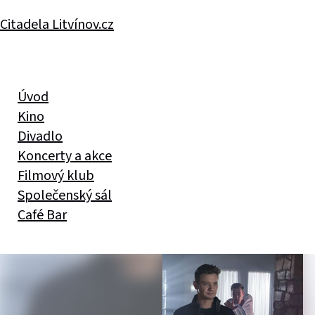
Citadela Litvínov.cz
Úvod
Kino
Divadlo
Koncerty a akce
Filmový klub
Společenský sál
Café Bar