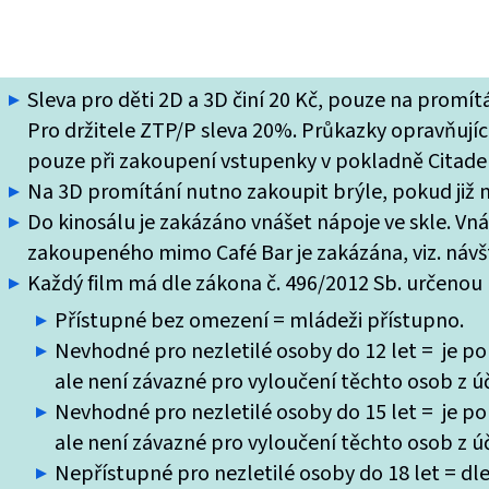
Sleva pro děti 2D a 3D činí 20 Kč, pouze na promí
Pro držitele ZTP/P sleva 20%. Průkazky opravňující
pouze při zakoupení vstupenky v pokladně Citade
Na 3D promítání nutno zakoupit brýle, pokud již ne
Do kinosálu je zakázáno vnášet nápoje ve skle. Vn
zakoupeného mimo Café Bar je zakázána, viz. návšt
Každý film má dle zákona č. 496/2012 Sb. určenou k
Přístupné bez omezení = mládeži přístupno.
Nevhodné pro nezletilé osoby do 12 let = je po
ale není závazné pro vyloučení těchto osob z úč
Nevhodné pro nezletilé osoby do 15 let = je po
ale není závazné pro vyloučení těchto osob z úč
Nepřístupné pro nezletilé osoby do 18 let = dle