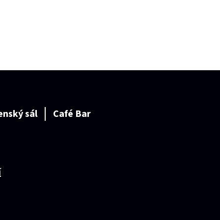
enský sál
Café Bar
í