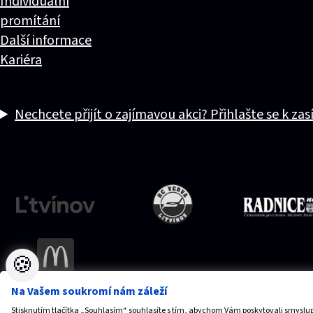
Individuální
promítání
Další informace
Kariéra
Nechcete přijít o zajímavou akci? Přihlašte se k zas
🍪
Na Vašem soukromí nám záleží
Stisknutím tlačítka „Souhlasím“ souhlasíte s tím, abychom Vám poskytovali smyslup