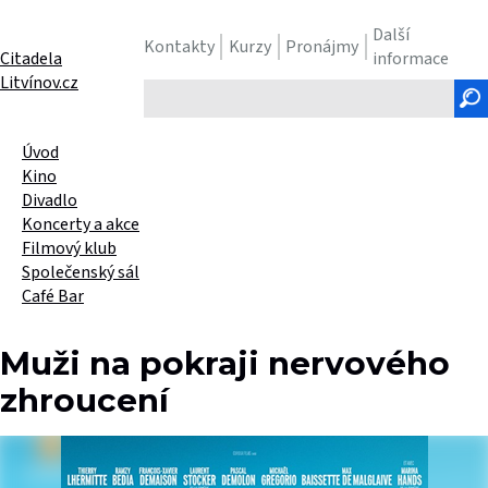
Další
Kontakty
Kurzy
Pronájmy
Citadela
informace
Litvínov.cz
Hledaný
text
Úvod
Kino
Divadlo
Koncerty a akce
Filmový klub
Společenský sál
Café Bar
Muži na pokraji nervového
zhroucení