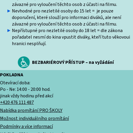
závazné pro vyloučení těchto osob z účasti na filmu.
Nevhodné pro nezletilé osoby do 15 let = je pouze
doporučení, které slouží pro informaci diváků, ale není
závazné pro vyloučení těchto osob z účasti na filmu.
Nepřístupné pro nezletilé osoby do 18 let = dle zákona
pořadatel nesmí do kina vpustit diváky, kteří tuto věkovoui
hranici nesplňují.
BEZBARIÉROVÝ PŘÍSTUP – na vyžádání
POKLADNA
Otevírací doba:
Po - Ne: 14:00 - 20:00 hod.
jinak vždy hodinu před akcí
+420 476 111 487
Nabídka promítání PRO ŠKOLY
Možnost individuálního promítání
Podmínky a více informací