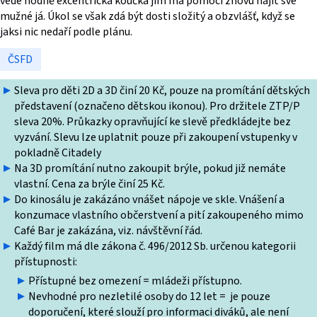
vede hodně excentrická koučka jim má pomoci znovu najít své
mužné já. Úkol se však zdá být dosti složitý a obzvlášť, když se
jaksi nic nedaří podle plánu.
ČSFD
Sleva pro děti 2D a 3D činí 20 Kč, pouze na promítání dětských
představení (označeno dětskou ikonou). Pro držitele ZTP/P
sleva 20%. Průkazky opravňující ke slevě předkládejte bez
vyzvání. Slevu lze uplatnit pouze při zakoupení vstupenky v
pokladně Citadely
Na 3D promítání nutno zakoupit brýle, pokud již nemáte
vlastní. Cena za brýle činí 25 Kč.
Do kinosálu je zakázáno vnášet nápoje ve skle. Vnášení a
konzumace vlastního občerstvení a pití zakoupeného mimo
Café Bar je zakázána, viz. návštěvní řád.
Každý film má dle zákona č. 496/2012 Sb. určenou kategorii
přístupnosti:
Přístupné bez omezení = mládeži přístupno.
Nevhodné pro nezletilé osoby do 12 let = je pouze
doporučení, které slouží pro informaci diváků, ale není