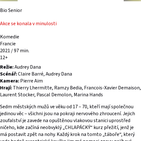
Bio Senior
Akce se konala v minulosti
Komedie
Francie
2021 / 97 min.
12+
Režie:
Audrey Dana
Scénář:
Claire Barré, Audrey Dana
Kamera:
Pierre Aim
Hrají:
Thierry Lhermitte, Ramzy Bedia, Francois-Xavier Demaison,
Laurent Stocker, Pascal Demolon, Marina Hands
Sedm městských mužů ve věku od 17 – 70, kteří mají společnou
jedinou věc – všichni jsou na pokraji nervového zhroucení. Jejich
zoufalství je zavede na opuštěnou vlakovou stanici uprostřed
ničeho, kde začíná neobvyklý „CHLAPÁCKÝ“ kurz přežití, jenž je
má postavit zpět na nohy. Každý krok na tomto „táboře“, který