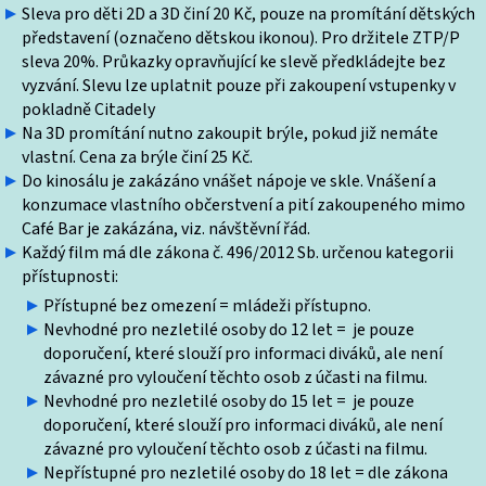
Sleva pro děti 2D a 3D činí 20 Kč, pouze na promítání dětských
představení (označeno dětskou ikonou). Pro držitele ZTP/P
sleva 20%. Průkazky opravňující ke slevě předkládejte bez
vyzvání. Slevu lze uplatnit pouze při zakoupení vstupenky v
pokladně Citadely
Na 3D promítání nutno zakoupit brýle, pokud již nemáte
vlastní. Cena za brýle činí 25 Kč.
Do kinosálu je zakázáno vnášet nápoje ve skle. Vnášení a
konzumace vlastního občerstvení a pití zakoupeného mimo
Café Bar je zakázána, viz. návštěvní řád.
Každý film má dle zákona č. 496/2012 Sb. určenou kategorii
přístupnosti:
Přístupné bez omezení = mládeži přístupno.
Nevhodné pro nezletilé osoby do 12 let = je pouze
doporučení, které slouží pro informaci diváků, ale není
závazné pro vyloučení těchto osob z účasti na filmu.
Nevhodné pro nezletilé osoby do 15 let = je pouze
doporučení, které slouží pro informaci diváků, ale není
závazné pro vyloučení těchto osob z účasti na filmu.
Nepřístupné pro nezletilé osoby do 18 let = dle zákona