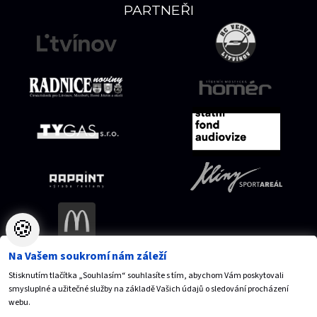
PARTNEŘI
🍪
Na Vašem soukromí nám záleží
Stisknutím tlačítka „Souhlasím“ souhlasíte s tím, abychom Vám poskytovali
Mapa serveru
Přístupnost
Ochrana osobních údajů
smysluplné a užitečné služby na základě Vašich údajů o sledování procházení
Nastavení cookies
webu.