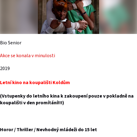
Bio Senior
Akce se konala v minulosti
2019
Letní kino na koupališti Koldům
(Vstupenky do letního kina k zakoupení pouze v pokladně na
koupališti v den promítání!!!)
Horor / Thriller / Nevhodný mládeži do 15 let