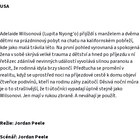
USA
Adelaide Wilsonová (Lupita Nyong'o) přijíždí s manželem a dvěma
dětmi na prázdninový pobyt na chatu na kalifornském pobřeží,
kde jako malá trávila léto. Na první pohled vyrovnaná a spokojená
žena v sobě skrývá velké trauma z dětství a hned po příjezdu v ní
řetězec zdánlivě nevinných událostí vyvolává silnou paranoiu a
pocit, že rodinná idyla brzy skončí. Předtucha se promění v
realitu, když se uprostřed noci na příjezdové cestě k domu objeví
čtveřice podivínů, kteří na rodinu záhy zaútočí. Děsivá noční můra
je o to strašlivější, že ti útočníci vypadají úplně stejně jako
Wilsonovi. Jen mají v rukou zbraně. A neváhají je použít.
Režie: Jordan Peele
Scénář: Jordan Peele