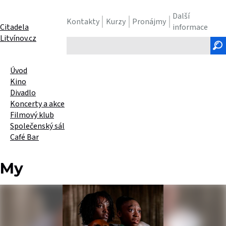
Další
Kontakty
Kurzy
Pronájmy
Citadela
informace
Litvínov.cz
Hledaný
text
Úvod
Kino
Divadlo
Koncerty a akce
Filmový klub
Společenský sál
Café Bar
My