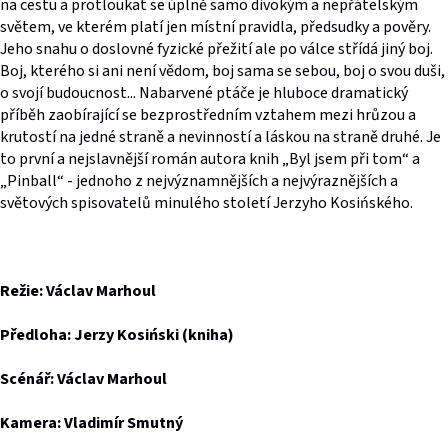
na cestu a protloukat se úplně samo divokým a nepřátelským
světem, ve kterém platí jen místní pravidla, předsudky a pověry.
Jeho snahu o doslovné fyzické přežití ale po válce střídá jiný boj.
Boj, kterého si ani není vědom, boj sama se sebou, boj o svou duši,
o svojí budoucnost... Nabarvené ptáče je hluboce dramatický
příběh zaobírající se bezprostředním vztahem mezi hrůzou a
krutostí na jedné straně a nevinností a láskou na straně druhé. Je
to první a nejslavnější román autora knih „Byl jsem při tom“ a
„Pinball“ - jednoho z nejvýznamnějších a nejvýraznějších a
světových spisovatelů minulého století Jerzyho Kosińského.
Režie: Václav Marhoul
Předloha: Jerzy Kosiński (kniha)
Scénář: Václav Marhoul
Kamera: Vladimír Smutný