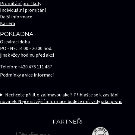
Promítání pro školy
Individuální promítání
Další informace
Kariéra
POKLADNA:
Otevírací doba
PO - NE: 14:00 - 20:00 hod.
jinak vždy hodinu před akcí
Telefon:
+420 476 111 487
Podmínky a více informací
Nechcete přijít o zajímavou akci? Přihlašte se k zasílání
novinek. Nejčerstvější informace budete mít vždy jako první.
PARTNEŘI