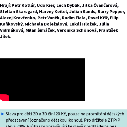
Hrají:
Petr Kotlár, Udo Kier, Lech Dyblik, Jitka Čvančarová,
Stellan Skarsgard, Harvey Keitel, Julian Sands, Barry Pepper,
Alexej Kravčenko, Petr Vaněk, Radim Fiala, Pavel Kříž, Filip
Kaňkovský, Michaela Doležalová, Lukáš Hložek, Júlia
Vidrnáková, Milan Šimáček, Veronika Schönová, František
Jílek.
Sleva pro děti 2D a 3D činí 20 Kč, pouze na promítání dětských
představení (označeno dětskou ikonou). Pro držitele ZTP/P
sleva 20%. Průkazky opravňující ke slevě předkládejte bez