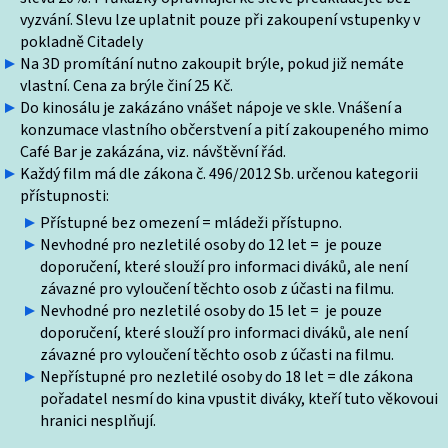
vyzvání. Slevu lze uplatnit pouze při zakoupení vstupenky v
pokladně Citadely
Na 3D promítání nutno zakoupit brýle, pokud již nemáte
vlastní. Cena za brýle činí 25 Kč.
Do kinosálu je zakázáno vnášet nápoje ve skle. Vnášení a
konzumace vlastního občerstvení a pití zakoupeného mimo
Café Bar je zakázána, viz. návštěvní řád.
Každý film má dle zákona č. 496/2012 Sb. určenou kategorii
přístupnosti:
Přístupné bez omezení = mládeži přístupno.
Nevhodné pro nezletilé osoby do 12 let = je pouze
doporučení, které slouží pro informaci diváků, ale není
závazné pro vyloučení těchto osob z účasti na filmu.
Nevhodné pro nezletilé osoby do 15 let = je pouze
doporučení, které slouží pro informaci diváků, ale není
závazné pro vyloučení těchto osob z účasti na filmu.
Nepřístupné pro nezletilé osoby do 18 let = dle zákona
pořadatel nesmí do kina vpustit diváky, kteří tuto věkovoui
hranici nesplňují.