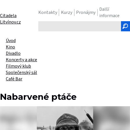
Další
Kontakty
Kurzy
Pronájmy
Citadela
informace
Litvínov.cz
Hledaný
text
Úvod
Kino
Divadlo
Koncerty a akce
Filmový klub
Společenský sál
Café Bar
Nabarvené ptáče