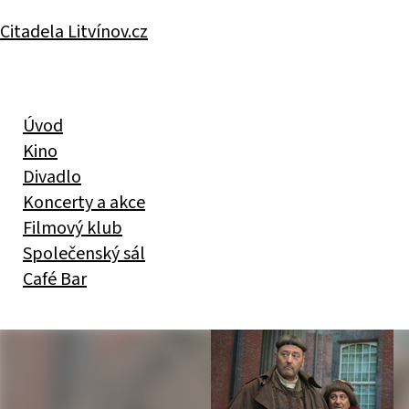
Citadela Litvínov.cz
Úvod
Kino
Divadlo
Koncerty a akce
Filmový klub
Společenský sál
Café Bar