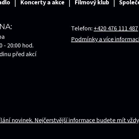
adlo
Koncerty a akce
Filmový klub
Společ
NA:
Telefon:
+420 476 111 487
ba
Podmínky a více informac
0 - 20:00 hod.
dinu před akcí
ílání novinek. Nejčerstvější informace budete mít vždy