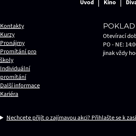
Úvod
Kino
Div
POKLAD
Kontakty
Kurzy
Otevírací do
Pronájmy
PO - NE: 14:0
Promítání pro
jinak vždy ho
školy
Individuální
promítání
Další informace
Kariéra
Nechcete přijít o zajímavou akci? Přihlašte se k zas