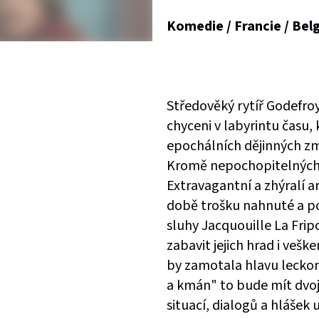
Komedie / Francie / Belg
Středověký rytíř Godefroy
chyceni v labyrintu času,
epochálních dějinných zm
Kromě nepochopitelných 
Extravagantní a zhýralí ar
době trošku nahnuté a pot
sluhy Jacquouille La Fripo
zabavit jejich hrad i veš
by zamotala hlavu lecko
a kmán" to bude mít dvoj
situací, dialogů a hlášek 