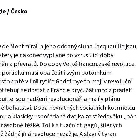
ie / Česko
 de Montmirail a jeho oddaný sluha Jacquouille jsou
 který je nakonec vyplivne do vzrušující doby
ěn a převratů. Do doby Velké francouzské revoluce.
pořádků musí oba čelit i svým potomkům.
istokraté v linii rytíře Godefroye to mají v revoluční
řebují se dostat z Francie pryč. Zatímco z pradětí
uille jsou nadšení revolucionáři a mají v plánu
keré bohatství. Doba nevratných sociálních kotrmelců
mu a klasicky uspořádaná dvojka ze středověku „pán
násobně těžké. Tolik situačních gagů, šílených
už žádná jiná revoluce nezažije. A slavný tyran