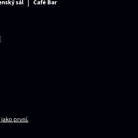
enský sál
Café Bar
í
 jako první.