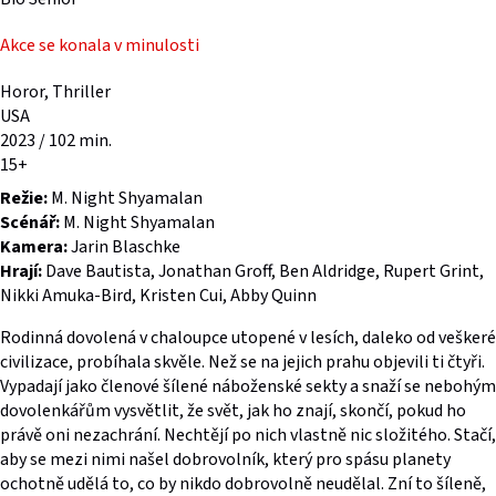
Akce se konala v minulosti
Horor, Thriller
USA
2023 / 102 min.
15+
Režie:
M. Night Shyamalan
Scénář:
M. Night Shyamalan
Kamera:
Jarin Blaschke
Hrají:
Dave Bautista, Jonathan Groff, Ben Aldridge, Rupert Grint,
Nikki Amuka-Bird, Kristen Cui, Abby Quinn
Rodinná dovolená v chaloupce utopené v lesích, daleko od veškeré
civilizace, probíhala skvěle. Než se na jejich prahu objevili ti čtyři.
Vypadají jako členové šílené náboženské sekty a snaží se nebohým
dovolenkářům vysvětlit, že svět, jak ho znají, skončí, pokud ho
právě oni nezachrání. Nechtějí po nich vlastně nic složitého. Stačí,
aby se mezi nimi našel dobrovolník, který pro spásu planety
ochotně udělá to, co by nikdo dobrovolně neudělal. Zní to šíleně,