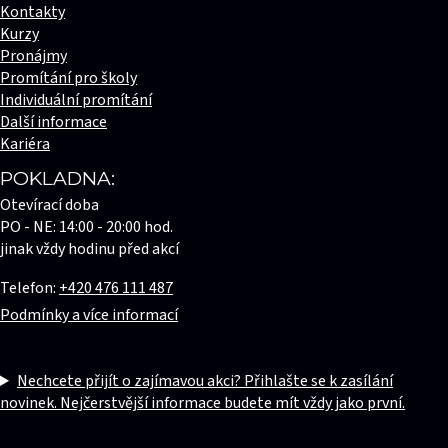
Kontakty
Kurzy
Pronájmy
Promítání pro školy
Individuální promítání
Další informace
Kariéra
POKLADNA:
Otevírací doba
PO - NE: 14:00 - 20:00 hod.
jinak vždy hodinu před akcí
Telefon:
+420 476 111 487
Podmínky a více informací
Nechcete přijít o zajímavou akci? Přihlašte se k zasílání
novinek. Nejčerstvější informace budete mít vždy jako první.