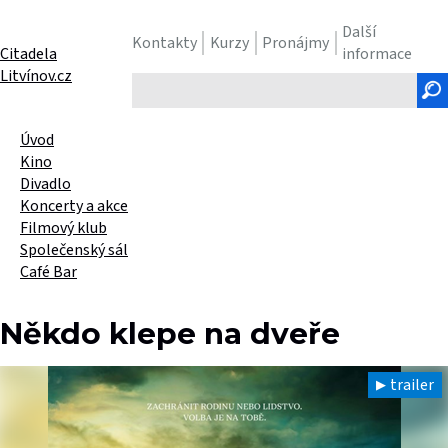
Další
Kontakty
Kurzy
Pronájmy
Citadela
informace
Litvínov.cz
Hledaný
text
Úvod
Kino
Divadlo
Koncerty a akce
Filmový klub
Společenský sál
Café Bar
Někdo klepe na dveře
trailer