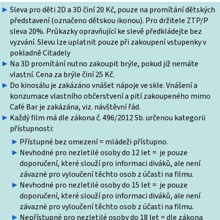
Sleva pro děti 2D a 3D činí 20 Kč, pouze na promítání dětských
představení (označeno dětskou ikonou). Pro držitele ZTP/P
sleva 20%. Průkazky opravňující ke slevě předkládejte bez
vyzvání. Slevu lze uplatnit pouze při zakoupení vstupenky v
pokladně Citadely
Na 3D promítání nutno zakoupit brýle, pokud již nemáte
vlastní. Cena za brýle činí 25 Kč.
Do kinosálu je zakázáno vnášet nápoje ve skle. Vnášení a
konzumace vlastního občerstvení a pití zakoupeného mimo
Café Bar je zakázána, viz. návštěvní řád.
Každý film má dle zákona č. 496/2012 Sb. určenou kategorii
přístupnosti:
Přístupné bez omezení = mládeži přístupno.
Nevhodné pro nezletilé osoby do 12 let = je pouze
doporučení, které slouží pro informaci diváků, ale není
závazné pro vyloučení těchto osob z účasti na filmu.
Nevhodné pro nezletilé osoby do 15 let = je pouze
doporučení, které slouží pro informaci diváků, ale není
závazné pro vyloučení těchto osob z účasti na filmu.
Nepřístupné pro nezletilé osoby do 18 let = dle zákona