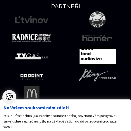
PARTNEŘI
🍪
Na Vašem soukromí nám záleží
Stisknutím tlačítka „Souhlasím“ souhlasíte s tím, abychom Vám poskytovali
Mapa serveru
Přístupnost
Ochrana osobních údajů
smysluplné a užitečné služby na základě Vašich údajů o sledování procházení
Nastavení cookies
webu.