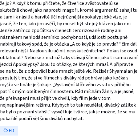
že jo? A když k tomu přičtete, že čtveřice zvěstovatelů se
skutečně chová jako naprostí magoři, kromě argumentů sahají tu
a tam i k násilí a barvitě líčí nejrůznější apokalyptické vize, je
jasné, že ten, kdo jim uvěří, by musel být stejný blázen jako oni.
Jenže zatímco zpočátku v členech terorizované rodiny ani
náznakem nehlodá semínko pochybnosti, události postupně
nabírají takový spád, že je otázka „A co když je to pravda?“ čím dál
relevantnější. Najdou sílu učinit neuskutečnitelné? Pokusí se osud
oblafnout? Nebo se z nich už taky stávají šílenci jako ti samozvaní
jezdci Apokalypsy? Jsou to otázky, ze kterých mrazí. A připravte
se na to, že z odpovědí bude mrazit ještě víc. Režisér Shyamalan je
proslulý tím, že si ve filmech s diváky rád pohrává jako kočka s
myší a ve finále je šokuje. „Vystavění klíčového zvratu v příběhu
patří k mým oblíbeným činnostem. Rád míchám žánry a je jasné,
že překvapení musí přijít ve chvíli, kdy film jede v tom
nejnapínavějším režimu. Kdybych to tak neudělal, divácký zážitek
by byl o poznání slabší,“ vysvětluje tvůrce, jak je možné, že se mu
pokaždé podaří většinu diváků nachytat.
ČSFD