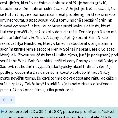
cestujících, které v nočním autobuse obtěžuje banda grázlů,
bouchnou v něm nahromaděné saze. A že jich je. Než se usadil, živil
se Hutch tím, že s pomocí násilí řešil problémy, na které si nikdo
jiný netroufal, a absolvoval kvůli tomu hodně speciální trénink.
Krvavá výchovná lekce v autobuse spustí lavinu událostí, které
Hutche prověří víc, než cokoliv dosud prožil. Tenhle pan Nikdo má
ale pořádně tuhý kořínek. A tajný sejf plný zbraní. Film Nikdo
režíroval Ilya Naishuler, který v kinech zabodoval s originálním
akčním thrillerem Hardcore Henry. Scénář napsal Derek Kolstad,
který je klíčovou součástí kreativního týmu, jenž je podepsaný pod
sérií John Wick. Bob Odenkirk, držitel ceny Emmy za seriál Volejte
Saulovi, rozhodně nevypadá jako typický akční hrdina, v čemž je
podle producenta Davida Leitche kouzlo tohoto filmu. „Nikdy
byste nevěřili tomu, že když tenhle člověk dostane ránu, dokáže ji
vrátit zpátky. Takže když to udělá, zůstanete zírat s otevřenou
pusou. Až do konce filmu,“ říká producent.
ČSFD
Sleva pro děti 2D a 3D činí 20 Kč, pouze na promítání dětských
představení (označeno dětskou ikonou). Pro držitele ZTP/P