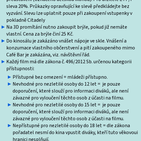
sleva 20%. Průkazky opravňující ke slevě předkládejte bez
vyzvání. Slevu lze uplatnit pouze při zakoupení vstupenky v
pokladně Citadely
Na 3D promítání nutno zakoupit brýle, pokud již nemáte
vlastní. Cena za brýle činí 25 Kč.
Do kinosálu je zakázáno vnášet nápoje ve skle. Vnášení a
konzumace vlastního občerstvení a pití zakoupeného mimo
Café Bar je zakázána, viz. návštěvní řád.
Každý film má dle zákona č. 496/2012 Sb. určenou kategorii
přístupnosti:
Přístupné bez omezení = mládeži přístupno.
Nevhodné pro nezletilé osoby do 12 let = je pouze
doporučení, které slouží pro informaci diváků, ale není
závazné pro vyloučení těchto osob z účasti na filmu.
Nevhodné pro nezletilé osoby do 15 let = je pouze
doporučení, které slouží pro informaci diváků, ale není
závazné pro vyloučení těchto osob z účasti na filmu.
Nepřístupné pro nezletilé osoby do 18 let = dle zákona
pořadatel nesmí do kina vpustit diváky, kteří tuto věkovoui
hranici nesplňují.