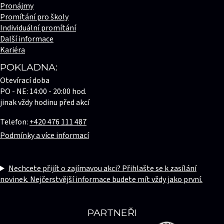
Pronájmy
Promítání pro školy
Individuální promítání
Další informace
Kariéra
POKLADNA:
Otevírací doba
PO - NE: 14:00 - 20:00 hod.
jinak vždy hodinu před akcí
Telefon:
+420 476 111 487
Podmínky a více informací
Nechcete přijít o zajímavou akci? Přihlašte se k zasílání
novinek. Nejčerstvější informace budete mít vždy jako první.
PARTNEŘI