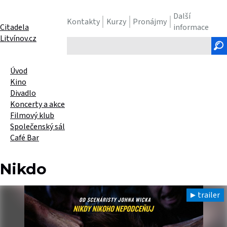
Další
Kontakty
Kurzy
Pronájmy
Citadela
informace
Litvínov.cz
Hledaný
text
Úvod
Kino
Divadlo
Koncerty a akce
Filmový klub
Společenský sál
Café Bar
Nikdo
trailer