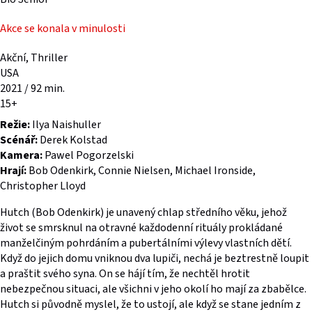
Akce se konala v minulosti
Akční, Thriller
USA
2021 / 92 min.
15+
Režie:
Ilya Naishuller
Scénář:
Derek Kolstad
Kamera:
Pawel Pogorzelski
Hrají:
Bob Odenkirk, Connie Nielsen, Michael Ironside,
Christopher Lloyd
Hutch (Bob Odenkirk) je unavený chlap středního věku, jehož
život se smrsknul na otravné každodenní rituály prokládané
manželčiným pohrdáním a pubertálními výlevy vlastních dětí.
Když do jejich domu vniknou dva lupiči, nechá je beztrestně loupit
a praštit svého syna. On se hájí tím, že nechtěl hrotit
nebezpečnou situaci, ale všichni v jeho okolí ho mají za zbabělce.
Hutch si původně myslel, že to ustojí, ale když se stane jedním z