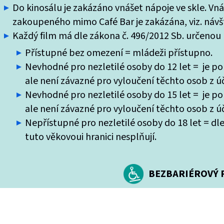
Do kinosálu je zakázáno vnášet nápoje ve skle. Vn
zakoupeného mimo Café Bar je zakázána, viz. návšt
Každý film má dle zákona č. 496/2012 Sb. určenou k
Přístupné bez omezení = mládeži přístupno.
Nevhodné pro nezletilé osoby do 12 let = je po
ale není závazné pro vyloučení těchto osob z úč
Nevhodné pro nezletilé osoby do 15 let = je po
ale není závazné pro vyloučení těchto osob z úč
Nepřístupné pro nezletilé osoby do 18 let = dle
tuto věkovoui hranici nesplňují.
BEZBARIÉROVÝ P