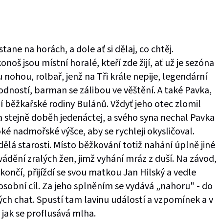
tane na horách, a dole ať si dělaj, co chtěj.
š jsou místní horalé, kteří zde žijí, ať už je sezóna
u nohou, rolbař, jenž na Tři krále nepije, legendární
dností, barman se zálibou ve věštění. A také Pavka,
iční běžkařské rodiny Bulánů. Vždyť jeho otec zlomil
stejně doběh jedenáctej, a svého syna nechal Pavka
ké nadmořské výšce, aby se rychleji okysličoval.
ělá starosti. Místo běžkování totiž nahání úplně jiné
vádění zralých žen, jimž vyhání mráz z duší. Na závod,
končí, přijíždí se svou matkou Jan Hilský a vedle
osobní cíl. Za jeho splněním se vydává „nahoru" - do
ch chat. Spustí tam lavinu událostí a vzpomínek a v
 jak se proflusává mlha.