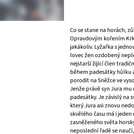
Co se stane na horách, zůs
Opravdovým kořením Krkono
jakákoliv. Lyžařka s jedno
lovec žen ozdobený neplo
nejstarší žijící člen trad
během padesátky hůlku a 
porodit na Sněžce ve vyso
Jenže právě syn Jura mu d
padesátky. Je závislý na s
který Jura asi znovu nedo
skvělého času má i jeden 
zasněženého světa horský
neposlední řadě se naučí,