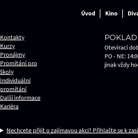
Úvod
Kino
Div
POKLAD
Kontakty
Kurzy
Otevírací do
Pronájmy
PO - NE: 14:0
Promítání pro
jinak vždy ho
školy
Individuální
promítání
Další informace
Kariéra
Nechcete přijít o zajímavou akci? Přihlašte se k zas