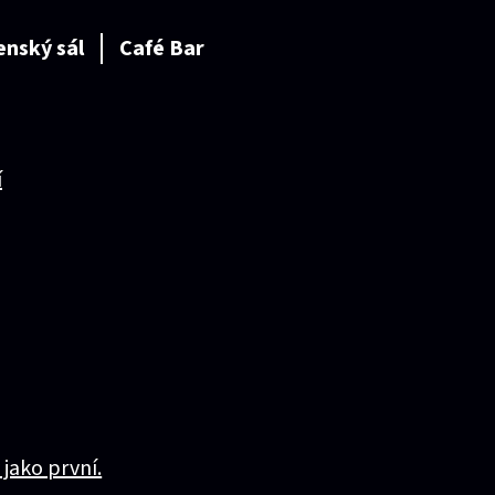
enský sál
Café Bar
í
 jako první.