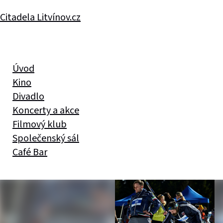
Citadela Litvínov.cz
Úvod
Kino
Divadlo
Koncerty a akce
Filmový klub
Společenský sál
Café Bar