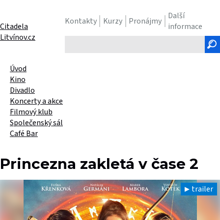
Další
Kontakty
Kurzy
Pronájmy
Citadela
informace
Litvínov.cz
Hledaný
text
Úvod
Kino
Divadlo
Koncerty a akce
Filmový klub
Společenský sál
Café Bar
Princezna zakletá v čase 2
trailer