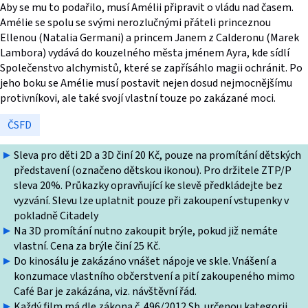
Aby se mu to podařilo, musí Amélii připravit o vládu nad časem.
Amélie se spolu se svými nerozlučnými přáteli princeznou
Ellenou (Natalia Germani) a princem Janem z Calderonu (Marek
Lambora) vydává do kouzelného města jménem Ayra, kde sídlí
Společenstvo alchymistů, které se zapřísáhlo magii ochránit. Po
jeho boku se Amélie musí postavit nejen dosud nejmocnějšímu
protivníkovi, ale také svojí vlastní touze po zakázané moci.
ČSFD
Sleva pro děti 2D a 3D činí 20 Kč, pouze na promítání dětských
představení (označeno dětskou ikonou). Pro držitele ZTP/P
sleva 20%. Průkazky opravňující ke slevě předkládejte bez
vyzvání. Slevu lze uplatnit pouze při zakoupení vstupenky v
pokladně Citadely
Na 3D promítání nutno zakoupit brýle, pokud již nemáte
vlastní. Cena za brýle činí 25 Kč.
Do kinosálu je zakázáno vnášet nápoje ve skle. Vnášení a
konzumace vlastního občerstvení a pití zakoupeného mimo
Café Bar je zakázána, viz. návštěvní řád.
Každý film má dle zákona č. 496/2012 Sb. určenou kategorii