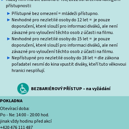
přístupnosti:
Přístupné bez omezení = mládeži přístupno.
Nevhodné pro nezletilé osoby do 12 let = je pouze
doporučení, které slouží pro informaci diváků, ale není
závazné pro vyloučení těchto osob z účasti na filmu.
Nevhodné pro nezletilé osoby do 15 let = je pouze
doporučení, které slouží pro informaci diváků, ale není
závazné pro vyloučení těchto osob z účasti na filmu.
Nepřístupné pro nezletilé osoby do 18 let = dle zákona
pořadatel nesmí do kina vpustit diváky, kteří tuto věkovoui
hranici nesplňují.
BEZBARIÉROVÝ PŘÍSTUP – na vyžádání
POKLADNA
Otevírací doba:
Po - Ne: 14:00 - 20:00 hod.
jinak vždy hodinu před akcí
+420 476 111 487