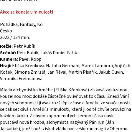
Akce se konala v minulosti
Pohádka, Fantasy, Ko
Česko
2022 / 134 min.
Režie:
Petr Kubík
Scénář:
Petr Kubík, Lukáš Daniel Pařík
Kamera:
Pavel Kopp
Hrají:
Eliška Křenková. Natalia Germani, Marek Lambora, Vojtěch
Kotek, Simona Zmrzlá, Jan Révai, Martin Písařík, Jakub Ouvín,
Veronika Freimanová
Mladá alchymistka Amélie (Eliška Křenková) získává zakázanou
kouzelnou moc: dokáže částečně ovlivňovat tok času. Zneužívání
nových schopností ji však rozštěpí v čase a Amélie ze současnosti
se tak setkává s Amélií z minulosti, která ji od té chvíle provází na
každém kroku. Z dávno zapomenutých temnot času navíc
povstává nová hrozba, alchymista nazývaný Pán run (Ján
Jackuliak), jenž touží získat vládu nad veškerou magií v Oberonu.