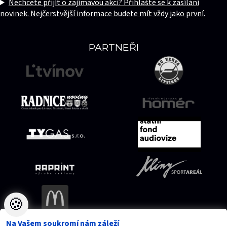
Nechcete přijít o zajímavou akci? Přihlašte se k zasílání
novinek. Nejčerstvější informace budete mít vždy jako první.
PARTNEŘI
🍪
Na Vašem soukromí nám záleží