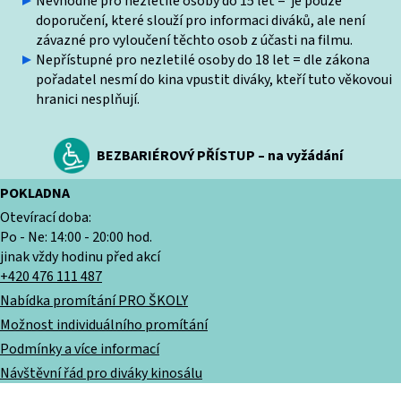
Nevhodné pro nezletilé osoby do 15 let = je pouze
doporučení, které slouží pro informaci diváků, ale není
závazné pro vyloučení těchto osob z účasti na filmu.
Nepřístupné pro nezletilé osoby do 18 let = dle zákona
pořadatel nesmí do kina vpustit diváky, kteří tuto věkovoui
hranici nesplňují.
BEZBARIÉROVÝ PŘÍSTUP – na vyžádání
POKLADNA
Otevírací doba:
Po - Ne: 14:00 - 20:00 hod.
jinak vždy hodinu před akcí
+420 476 111 487
Nabídka promítání PRO ŠKOLY
Možnost individuálního promítání
Podmínky a více informací
Návštěvní řád pro diváky kinosálu