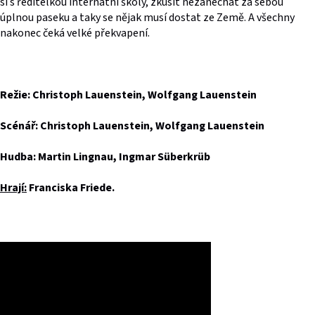
si s ředitelkou internátní školy, zkusit nezanechat za sebou
úplnou paseku a taky se nějak musí dostat ze Země. A všechny
nakonec čeká velké překvapení.
Režie: Christoph Lauenstein, Wolfgang Lauenstein
Scénář: Christoph Lauenstein, Wolfgang Lauenstein
Hudba: Martin Lingnau, Ingmar Süberkrüb
Hrají:
Franciska Friede.