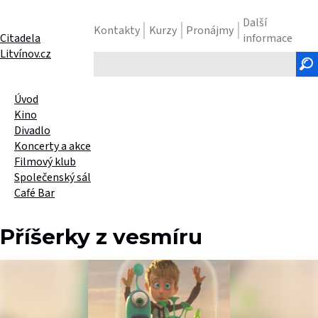
Další
Kontakty
Kurzy
Pronájmy
Citadela
informace
Litvínov.cz
Hledaný
text
Úvod
Kino
Divadlo
Koncerty a akce
Filmový klub
Společenský sál
Café Bar
Příšerky z vesmíru