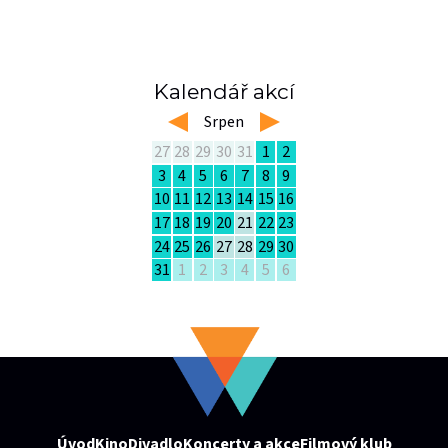
Kalendář akcí
left
Srpen
right
27
28
29
30
31
1
2
3
4
5
6
7
8
9
10
11
12
13
14
15
16
17
18
19
20
21
22
23
24
25
26
27
28
29
30
31
1
2
3
4
5
6
Úvod
Kino
Divadlo
Koncerty a akce
Filmový klub