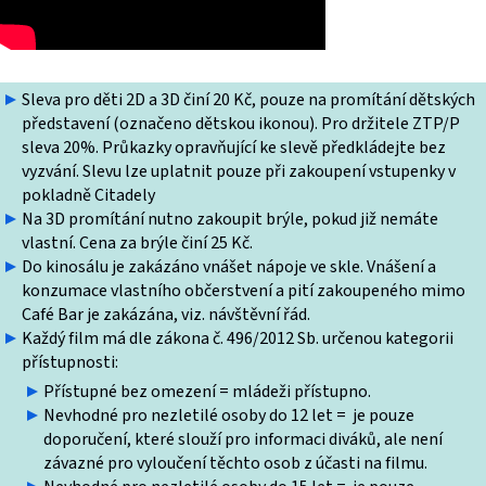
Sleva pro děti 2D a 3D činí 20 Kč, pouze na promítání dětských
představení (označeno dětskou ikonou). Pro držitele ZTP/P
sleva 20%. Průkazky opravňující ke slevě předkládejte bez
vyzvání. Slevu lze uplatnit pouze při zakoupení vstupenky v
pokladně Citadely
Na 3D promítání nutno zakoupit brýle, pokud již nemáte
vlastní. Cena za brýle činí 25 Kč.
Do kinosálu je zakázáno vnášet nápoje ve skle. Vnášení a
konzumace vlastního občerstvení a pití zakoupeného mimo
Café Bar je zakázána, viz. návštěvní řád.
Každý film má dle zákona č. 496/2012 Sb. určenou kategorii
přístupnosti:
Přístupné bez omezení = mládeži přístupno.
Nevhodné pro nezletilé osoby do 12 let = je pouze
doporučení, které slouží pro informaci diváků, ale není
závazné pro vyloučení těchto osob z účasti na filmu.