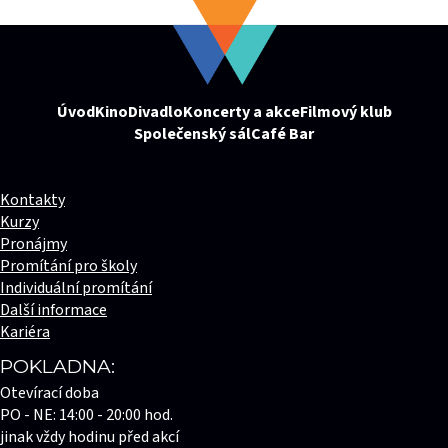
Úvod
Kino
Divadlo
Koncerty a akce
Filmový klub
Společenský sál
Café Bar
Kontakty
Kurzy
Pronájmy
Promítání pro školy
Individuální promítání
Další informace
Kariéra
POKLADNA:
Otevírací doba
PO - NE: 14:00 - 20:00 hod.
jinak vždy hodinu před akcí