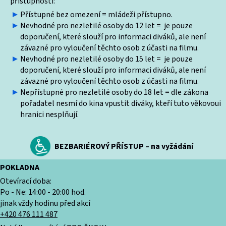
přístupnosti:
Přístupné bez omezení = mládeži přístupno.
Nevhodné pro nezletilé osoby do 12 let = je pouze
doporučení, které slouží pro informaci diváků, ale není
závazné pro vyloučení těchto osob z účasti na filmu.
Nevhodné pro nezletilé osoby do 15 let = je pouze
doporučení, které slouží pro informaci diváků, ale není
závazné pro vyloučení těchto osob z účasti na filmu.
Nepřístupné pro nezletilé osoby do 18 let = dle zákona
pořadatel nesmí do kina vpustit diváky, kteří tuto věkovoui
hranici nesplňují.
BEZBARIÉROVÝ PŘÍSTUP – na vyžádání
POKLADNA
Otevírací doba:
Po - Ne: 14:00 - 20:00 hod.
jinak vždy hodinu před akcí
+420 476 111 487