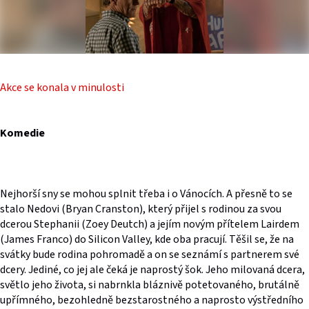
Akce se konala v minulosti
Komedie
Nejhorší sny se mohou splnit třeba i o Vánocích. A přesně to se
stalo Nedovi (Bryan Cranston), který přijel s rodinou za svou
dcerou Stephanii (Zoey Deutch) a jejím novým přítelem Lairdem
(James Franco) do Silicon Valley, kde oba pracují. Těšil se, že na
svátky bude rodina pohromadě a on se seznámí s partnerem své
dcery. Jediné, co jej ale čeká je naprostý šok. Jeho milovaná dcera,
světlo jeho života, si nabrnkla bláznivě potetovaného, brutálně
upřímného, bezohledně bezstarostného a naprosto výstředního