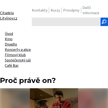
Další
Kontakty
Kurzy
Pronájmy
Citadela
informace
Litvínov.cz
Hledaný
text
Úvod
Kino
Divadlo
Koncerty a akce
Filmový klub
Společenský sál
Café Bar
Proč právě on?