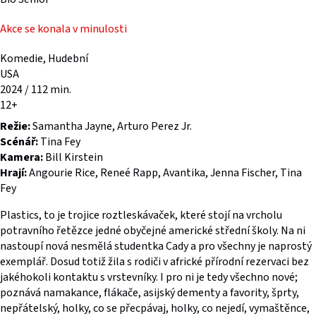
Akce se konala v minulosti
Komedie, Hudební
USA
2024 / 112 min.
12+
Režie:
Samantha Jayne, Arturo Perez Jr.
Scénář:
Tina Fey
Kamera:
Bill Kirstein
Hrají:
Angourie Rice, Reneé Rapp, Avantika, Jenna Fischer, Tina
Fey
Plastics, to je trojice roztleskávaček, které stojí na vrcholu
potravního řetězce jedné obyčejné americké střední školy. Na ni
nastoupí nová nesmělá studentka Cady a pro všechny je naprostý
exemplář. Dosud totiž žila s rodiči v africké přírodní rezervaci bez
jakéhokoli kontaktu s vrstevníky. I pro ni je tedy všechno nové;
poznává namakance, flákače, asijský dementy a favority, šprty,
nepřátelský, holky, co se přecpávaj, holky, co nejedí, vymaštěnce,