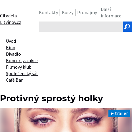
Další
Kontakty
Kurzy
Pronájmy
Citadela
informace
Litvínov.cz
Hledaný
text
Úvod
Kino
Divadlo
Koncerty a akce
Filmový klub
Společenský sál
Café Bar
Protivný sprostý holky
trailer