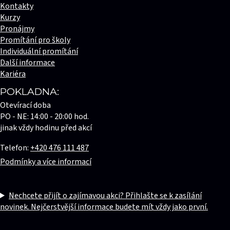
Kontakty
Kurzy
Pronájmy
Promítání pro školy
Individuální promítání
Další informace
Kariéra
POKLADNA:
Otevírací doba
PO - NE: 14:00 - 20:00 hod.
jinak vždy hodinu před akcí
Telefon:
+420 476 111 487
Podmínky a více informací
Nechcete přijít o zajímavou akci? Přihlašte se k zasílání
novinek. Nejčerstvější informace budete mít vždy jako první.