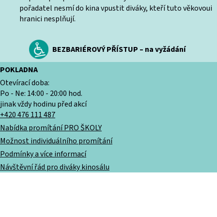
pořadatel nesmí do kina vpustit diváky, kteří tuto věkovoui
hranici nesplňují.
BEZBARIÉROVÝ PŘÍSTUP – na vyžádání
POKLADNA
Otevírací doba:
Po - Ne: 14:00 - 20:00 hod.
jinak vždy hodinu před akcí
+420 476 111 487
Nabídka promítání PRO ŠKOLY
Možnost individuálního promítání
Podmínky a více informací
Návštěvní řád pro diváky kinosálu