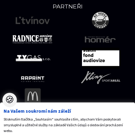
PARTNEŘI
🍪
Na Vašem soukromí nám záleží
Stisknutím tlačítka „Souhlasím“ souhlasíte s tím, abychom Vám poskytovali
Mapa serveru
Přístupnost
Ochrana osobních údajů
smysluplné a užitečné služby na základě Vašich údajů o sledování procházení
Nastavení cookies
webu.