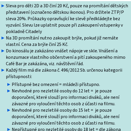
Sleva pro děti 2D a 3D činí 20 Kč, pouze na promítání dětských
představení (označeno dětskou ikonou). Pro držitele ZTP/P
sleva 20%. Průkazky opravňující ke slevě předkládejte bez
vyzvání. Slevu lze uplatnit pouze při zakoupení vstupenky v
pokladně Citadely
Na 3D promítání nutno zakoupit brýle, pokud již nemáte
vlastní. Cena za brýle činí 25 Kč.
Do kinosálu je zakázáno vnášet nápoje ve skle. Vnášení a
konzumace vlastního občerstvení a pití zakoupeného mimo
Café Bar je zakázána, viz. návštěvní řád.
Každý film má dle zákona č. 496/2012 Sb. určenou kategorii
přístupnosti:
Přístupné bez omezení = mládeži přístupno.
Nevhodné pro nezletilé osoby do 12 let = je pouze
doporučení, které slouží pro informaci diváků, ale není
závazné pro vyloučení těchto osob z účasti na filmu.
Nevhodné pro nezletilé osoby do 15 let = je pouze
doporučení, které slouží pro informaci diváků, ale není
závazné pro vyloučení těchto osob z účasti na filmu.
Nepřístupné pro nezletilé osoby do 18 let = dle zákona