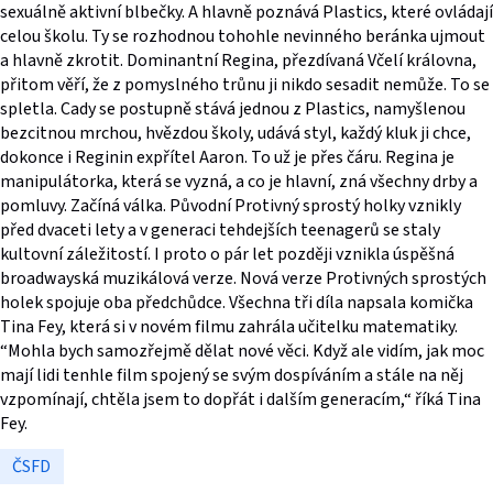
sexuálně aktivní blbečky. A hlavně poznává Plastics, které ovládají
celou školu. Ty se rozhodnou tohohle nevinného beránka ujmout
a hlavně zkrotit. Dominantní Regina, přezdívaná Včelí královna,
přitom věří, že z pomyslného trůnu ji nikdo sesadit nemůže. To se
spletla. Cady se postupně stává jednou z Plastics, namyšlenou
bezcitnou mrchou, hvězdou školy, udává styl, každý kluk ji chce,
dokonce i Reginin expřítel Aaron. To už je přes čáru. Regina je
manipulátorka, která se vyzná, a co je hlavní, zná všechny drby a
pomluvy. Začíná válka. Původní Protivný sprostý holky vznikly
před dvaceti lety a v generaci tehdejších teenagerů se staly
kultovní záležitostí. I proto o pár let později vznikla úspěšná
broadwayská muzikálová verze. Nová verze Protivných sprostých
holek spojuje oba předchůdce. Všechna tři díla napsala komička
Tina Fey, která si v novém filmu zahrála učitelku matematiky.
“Mohla bych samozřejmě dělat nové věci. Když ale vidím, jak moc
mají lidi tenhle film spojený se svým dospíváním a stále na něj
vzpomínají, chtěla jsem to dopřát i dalším generacím,“ říká Tina
Fey.
ČSFD