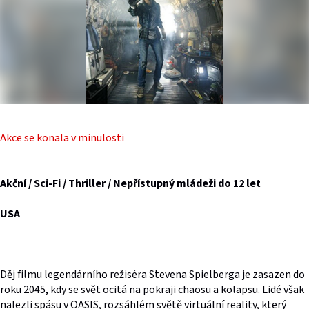
Akce se konala v minulosti
Akční / Sci-Fi / Thriller / Nepřístupný mládeži do 12 let
USA
Děj filmu legendárního režiséra Stevena Spielberga je zasazen do
roku 2045, kdy se svět ocitá na pokraji chaosu a kolapsu. Lidé však
nalezli spásu v OASIS, rozsáhlém světě virtuální reality, který