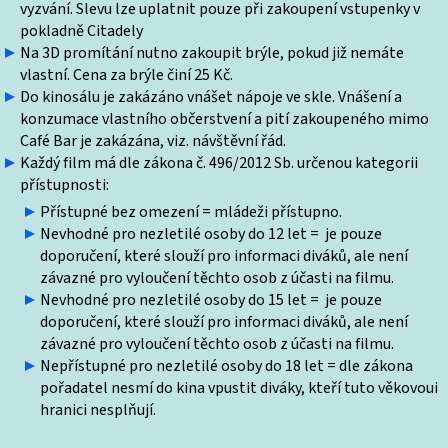
vyzvání. Slevu lze uplatnit pouze při zakoupení vstupenky v
pokladně Citadely
Na 3D promítání nutno zakoupit brýle, pokud již nemáte
vlastní. Cena za brýle činí 25 Kč.
Do kinosálu je zakázáno vnášet nápoje ve skle. Vnášení a
konzumace vlastního občerstvení a pití zakoupeného mimo
Café Bar je zakázána, viz. návštěvní řád.
Každý film má dle zákona č. 496/2012 Sb. určenou kategorii
přístupnosti:
Přístupné bez omezení = mládeži přístupno.
Nevhodné pro nezletilé osoby do 12 let = je pouze
doporučení, které slouží pro informaci diváků, ale není
závazné pro vyloučení těchto osob z účasti na filmu.
Nevhodné pro nezletilé osoby do 15 let = je pouze
doporučení, které slouží pro informaci diváků, ale není
závazné pro vyloučení těchto osob z účasti na filmu.
Nepřístupné pro nezletilé osoby do 18 let = dle zákona
pořadatel nesmí do kina vpustit diváky, kteří tuto věkovoui
hranici nesplňují.