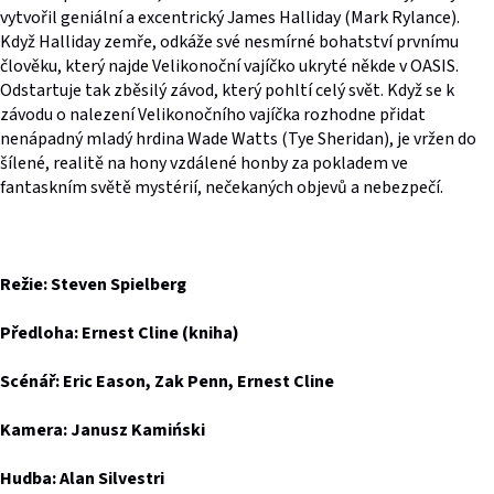
vytvořil geniální a excentrický James Halliday (Mark Rylance).
Když Halliday zemře, odkáže své nesmírné bohatství prvnímu
člověku, který najde Velikonoční vajíčko ukryté někde v OASIS.
Odstartuje tak zběsilý závod, který pohltí celý svět. Když se k
závodu o nalezení Velikonočního vajíčka rozhodne přidat
nenápadný mladý hrdina Wade Watts (Tye Sheridan), je vržen do
šílené, realitě na hony vzdálené honby za pokladem ve
fantaskním světě mystérií, nečekaných objevů a nebezpečí.
Režie: Steven Spielberg
Předloha: Ernest Cline (kniha)
Scénář: Eric Eason, Zak Penn, Ernest Cline
Kamera: Janusz Kamiński
Hudba: Alan Silvestri