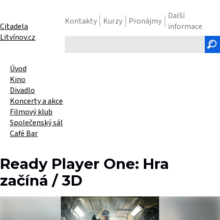
Další
Kontakty
Kurzy
Pronájmy
Citadela
informace
Litvínov.cz
Hledaný
text
Úvod
Kino
Divadlo
Koncerty a akce
Filmový klub
Společenský sál
Café Bar
Ready Player One: Hra
začíná / 3D