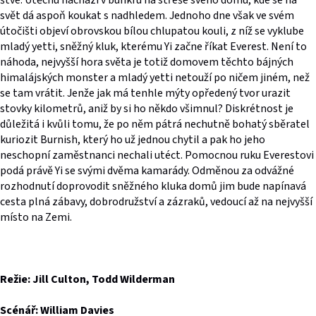
štve. Útěchu nachází v bunkru na střeše svého domu, kde se na
svět dá aspoň koukat s nadhledem. Jednoho dne však ve svém
útočišti objeví obrovskou bílou chlupatou kouli, z níž se vyklube
mladý yetti, sněžný kluk, kterému Yi začne říkat Everest. Není to
náhoda, nejvyšší hora světa je totiž domovem těchto bájných
himalájských monster a mladý yetti netouží po ničem jiném, než
se tam vrátit. Jenže jak má tenhle mýty opředený tvor urazit
stovky kilometrů, aniž by si ho někdo všimnul? Diskrétnost je
důležitá i kvůli tomu, že po něm pátrá nechutně bohatý sběratel
kuriozit Burnish, který ho už jednou chytil a pak ho jeho
neschopní zaměstnanci nechali utéct. Pomocnou ruku Everestovi
podá právě Yi se svými dvěma kamarády. Odměnou za odvážné
rozhodnutí doprovodit sněžného kluka domů jim bude napínavá
cesta plná zábavy, dobrodružství a zázraků, vedoucí až na nejvyšší
místo na Zemi.
Režie: Jill Culton, Todd Wilderman
Scénář: William Davies