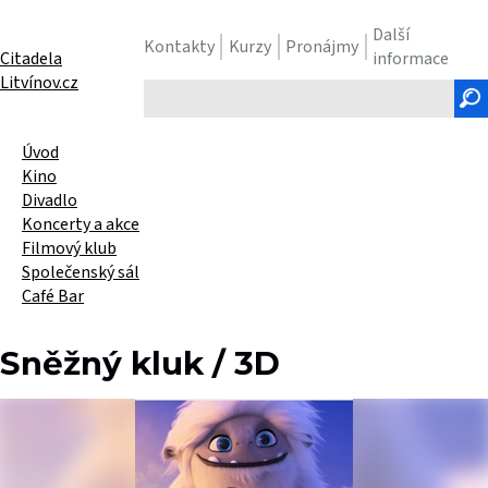
Další
Kontakty
Kurzy
Pronájmy
Citadela
informace
Litvínov.cz
Hledaný
text
Úvod
Kino
Divadlo
Koncerty a akce
Filmový klub
Společenský sál
Café Bar
Sněžný kluk / 3D