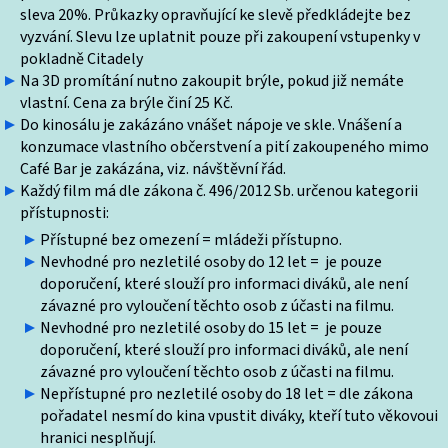
sleva 20%. Průkazky opravňující ke slevě předkládejte bez
vyzvání. Slevu lze uplatnit pouze při zakoupení vstupenky v
pokladně Citadely
Na 3D promítání nutno zakoupit brýle, pokud již nemáte
vlastní. Cena za brýle činí 25 Kč.
Do kinosálu je zakázáno vnášet nápoje ve skle. Vnášení a
konzumace vlastního občerstvení a pití zakoupeného mimo
Café Bar je zakázána, viz. návštěvní řád.
Každý film má dle zákona č. 496/2012 Sb. určenou kategorii
přístupnosti:
Přístupné bez omezení = mládeži přístupno.
Nevhodné pro nezletilé osoby do 12 let = je pouze
doporučení, které slouží pro informaci diváků, ale není
závazné pro vyloučení těchto osob z účasti na filmu.
Nevhodné pro nezletilé osoby do 15 let = je pouze
doporučení, které slouží pro informaci diváků, ale není
závazné pro vyloučení těchto osob z účasti na filmu.
Nepřístupné pro nezletilé osoby do 18 let = dle zákona
pořadatel nesmí do kina vpustit diváky, kteří tuto věkovoui
hranici nesplňují.