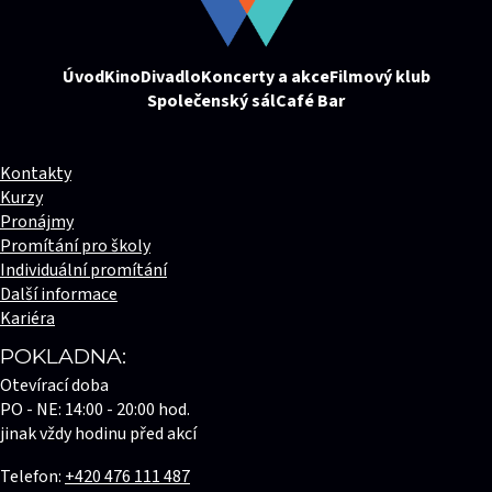
Úvod
Kino
Divadlo
Koncerty a akce
Filmový klub
Společenský sál
Café Bar
Kontakty
Kurzy
Pronájmy
Promítání pro školy
Individuální promítání
Další informace
Kariéra
POKLADNA:
Otevírací doba
PO - NE: 14:00 - 20:00 hod.
jinak vždy hodinu před akcí
Telefon:
+420 476 111 487