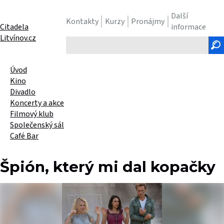
Další
Kontakty
Kurzy
Pronájmy
Citadela
informace
Litvínov.cz
Hledaný
text
Úvod
Kino
Divadlo
Koncerty a akce
Filmový klub
Společenský sál
Café Bar
Špión, který mi dal kopačky