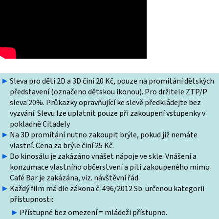
Sleva pro děti 2D a 3D činí 20 Kč, pouze na promítání dětských
představení (označeno dětskou ikonou). Pro držitele ZTP/P
sleva 20%. Průkazky opravňující ke slevě předkládejte bez
vyzvání. Slevu lze uplatnit pouze při zakoupení vstupenky v
pokladně Citadely
Na 3D promítání nutno zakoupit brýle, pokud již nemáte
vlastní. Cena za brýle činí 25 Kč.
Do kinosálu je zakázáno vnášet nápoje ve skle. Vnášení a
konzumace vlastního občerstvení a pití zakoupeného mimo
Café Bar je zakázána, viz. návštěvní řád.
Každý film má dle zákona č. 496/2012 Sb. určenou kategorii
přístupnosti:
Přístupné bez omezení = mládeži přístupno.