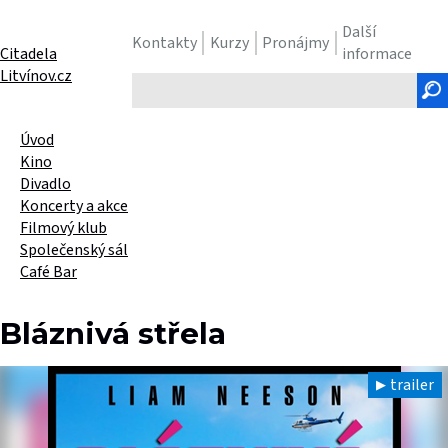
Další
Kontakty
Kurzy
Pronájmy
Citadela
informace
Litvínov.cz
Hledaný
text
Úvod
Kino
Divadlo
Koncerty a akce
Filmový klub
Společenský sál
Café Bar
Bláznivá střela
trailer