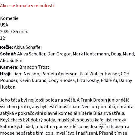
Akce se konala v minulosti
Komedie
USA
2025 / 85 min.
12+
Režie:
Akiva Schaffer
Scénář:
Akiva Schaffer, Dan Gregor, Mark Hentemann, Doug Mand,
Alec Sulkin
Kamera:
Brandon Trost
Hrají:
Liam Neeson, Pamela Anderson, Paul Walter Hauser, CCH
Pounder, Kevin Durand, Cody Rhodes, Liza Koshy, Eddie Yu, Danny
Huston
Jeho táta byl nejlepší polda na světě. A Frank Drebin junior dělá
všechno proto, aby byl ještě lepší. Liam Neeson pomáhá, chrání a
zatýká v pokračování slavné komediální série Bláznivá střela.
Když chceš být dobrý polda, musíš pít spoustu kafe, jíst mraky
kalorických jídel, mluvit na podezřelé co nejdrsnějším hlasem a
moc se nepárat s tím, co si myslí tvoji nadřízení. Přesně tím se