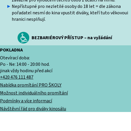
závazné pro vyloučení těchto osob z účasti na filmu.
Nepřístupné pro nezletilé osoby do 18 let = dle zákona
pořadatel nesmí do kina vpustit diváky, kteří tuto věkovoui
hranici nesplňují.
BEZBARIÉROVÝ PŘÍSTUP – na vyžádání
POKLADNA
Otevírací doba:
Po - Ne: 14:00 - 20:00 hod.
jinak vždy hodinu před akcí
+420 476 111 487
Nabídka promítání PRO ŠKOLY
Možnost individuálního promítání
Podmínky a více informací
Návštěvní řád pro diváky kinosálu