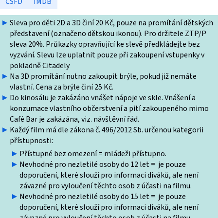
ČSFD
IMDB
Sleva pro děti 2D a 3D činí 20 Kč, pouze na promítání dětských
představení (označeno dětskou ikonou). Pro držitele ZTP/P
sleva 20%. Průkazky opravňující ke slevě předkládejte bez
vyzvání. Slevu lze uplatnit pouze při zakoupení vstupenky v
pokladně Citadely
Na 3D promítání nutno zakoupit brýle, pokud již nemáte
vlastní. Cena za brýle činí 25 Kč.
Do kinosálu je zakázáno vnášet nápoje ve skle. Vnášení a
konzumace vlastního občerstvení a pití zakoupeného mimo
Café Bar je zakázána, viz. návštěvní řád.
Každý film má dle zákona č. 496/2012 Sb. určenou kategorii
přístupnosti:
Přístupné bez omezení = mládeži přístupno.
Nevhodné pro nezletilé osoby do 12 let = je pouze
doporučení, které slouží pro informaci diváků, ale není
závazné pro vyloučení těchto osob z účasti na filmu.
Nevhodné pro nezletilé osoby do 15 let = je pouze
doporučení, které slouží pro informaci diváků, ale není