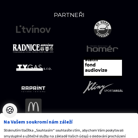
PARTNEŘI
🍪
Na Vašem soukromí nám záleží
Stisknutím tlačítka „Souhlasím“ souhlasíte s tím, abychom Vám poskytovali
Mapa serveru
Přístupnost
Ochrana osobních údajů
smysluplné a užitečné služby na základě Vašich údajů o sledování procházení