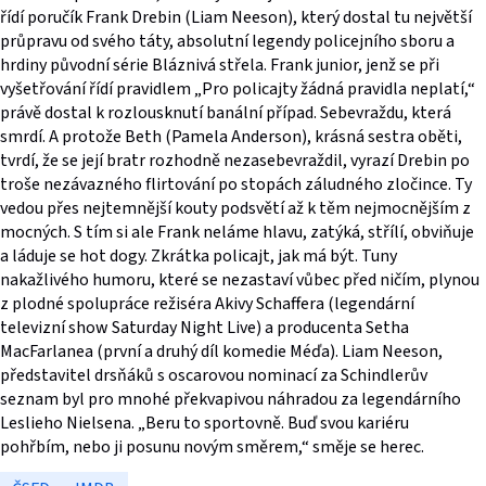
řídí poručík Frank Drebin (Liam Neeson), který dostal tu největší
průpravu od svého táty, absolutní legendy policejního sboru a
hrdiny původní série Bláznivá střela. Frank junior, jenž se při
vyšetřování řídí pravidlem „Pro policajty žádná pravidla neplatí,“
právě dostal k rozlousknutí banální případ. Sebevraždu, která
smrdí. A protože Beth (Pamela Anderson), krásná sestra oběti,
tvrdí, že se její bratr rozhodně nezasebevraždil, vyrazí Drebin po
troše nezávazného flirtování po stopách záludného zločince. Ty
vedou přes nejtemnější kouty podsvětí až k těm nejmocnějším z
mocných. S tím si ale Frank neláme hlavu, zatýká, střílí, obviňuje
a láduje se hot dogy. Zkrátka policajt, jak má být. Tuny
nakažlivého humoru, které se nezastaví vůbec před ničím, plynou
z plodné spolupráce režiséra Akivy Schaffera (legendární
televizní show Saturday Night Live) a producenta Setha
MacFarlanea (první a druhý díl komedie Méďa). Liam Neeson,
představitel drsňáků s oscarovou nominací za Schindlerův
seznam byl pro mnohé překvapivou náhradou za legendárního
Leslieho Nielsena. „Beru to sportovně. Buď svou kariéru
pohřbím, nebo ji posunu novým směrem,“ směje se herec.