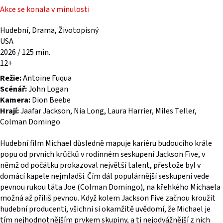
Akce se konala v minulosti
Hudební, Drama, Životopisný
USA
2026 / 125 min.
12+
Režie:
Antoine Fuqua
Scénář:
John Logan
Kamera:
Dion Beebe
Hrají:
Jaafar Jackson, Nia Long, Laura Harrier, Miles Teller,
Colman Domingo
Hudební film Michael důsledně mapuje kariéru budoucího krále
popu od prvních krůčků v rodinném seskupení Jackson Five, v
němž od počátku prokazoval největší talent, přestože byl v
domácí kapele nejmladší. Čím dál populárnější seskupení vede
pevnou rukou táta Joe (Colman Domingo), na křehkého Michaela
možná až příliš pevnou. Když kolem Jackson Five začnou kroužit
hudební producenti, všichni si okamžitě uvědomí, že Michael je
tím nejhodnotnějším prvkem skupiny, a ti nejodvážnější z nich