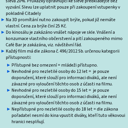
sleva 20%. Průkazky opravňující ke slevě předkládejte bez
vyzvání. Slevu lze uplatnit pouze při zakoupení vstupenky v
pokladně Citadely
Na 3D promítání nutno zakoupit brýle, pokud již nemáte
vlastní. Cena za brýle činí 25 Kč.
Do kinosálu je zakázáno vnášet nápoje ve skle. Vnášení a
konzumace vlastního občerstvení a pití zakoupeného mimo
Café Bar je zakázána, viz. návštěvní řád.
Každý film má dle zákona č. 496/2012 Sb. určenou kategorii
přístupnosti:
Přístupné bez omezení = mládeži přístupno.
Nevhodné pro nezletilé osoby do 12 let = je pouze
doporučení, které slouží pro informaci diváků, ale není
závazné pro vyloučení těchto osob z účasti na filmu.
Nevhodné pro nezletilé osoby do 15 let = je pouze
doporučení, které slouží pro informaci diváků, ale není
závazné pro vyloučení těchto osob z účasti na filmu.
Nepřístupné pro nezletilé osoby do 18 let = dle zákona
pořadatel nesmí do kina vpustit diváky, kteří tuto věkovoui
hranici nesplňují.