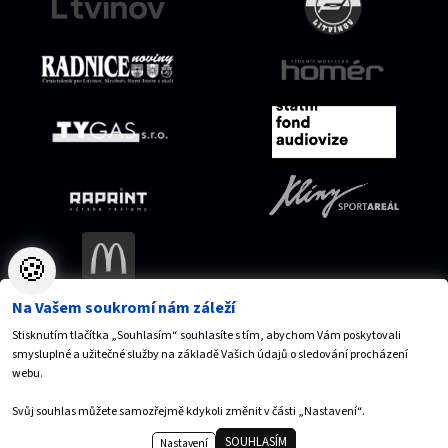
🍪
Na Vašem soukromí nám záleží
Stisknutím tlačítka „Souhlasím“ souhlasíte s tím, abychom Vám poskytovali
Mapa serveru
Přístupnost
Ochrana osobních údajů
smysluplné a užitečné služby na základě Vašich údajů o sledování procházení
Nastavení cookies
webu.
Vytvořilo
Anawe
,
© 2026 SPORTaS, s.r.o.
Svůj souhlas můžete samozřejmě kdykoli změnit v části „Nastavení“.
SOUHLASÍM
Nastavení