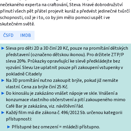
nečekaného experta na craftování, Steva. Hravé dobrodružství
přinutí všech pět přátel projevit kuráž a předvést jedinečné tvůrčí
schopnosti, což je i to, co by jim mělo pomoci uspět i ve
skutečném světě.
ČSFD
IMDB
Sleva pro děti 2D a 3D činí 20 Kč, pouze na promítání dětských
představení (označeno dětskou ikonou). Pro držitele ZTP/P
sleva 20%. Průkazky opravňující ke slevě předkládejte bez
vyzvání. Slevu lze uplatnit pouze při zakoupení vstupenky v
pokladně Citadely
Na 3D promítání nutno zakoupit brýle, pokud již nemáte
vlastní. Cena za brýle činí 25 Kč.
Do kinosálu je zakázáno vnášet nápoje ve skle. Vnášení a
konzumace vlastního občerstvení a pití zakoupeného mimo
Café Bar je zakázána, viz. návštěvní řád.
Každý film má dle zákona č. 496/2012 Sb. určenou kategorii
přístupnosti:
Přístupné bez omezení = mládeži přístupno.