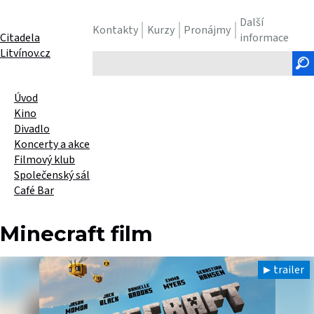
Další
Kontakty
Kurzy
Pronájmy
Citadela
informace
Litvínov.cz
Hledaný
text
Úvod
Kino
Divadlo
Koncerty a akce
Filmový klub
Společenský sál
Café Bar
Minecraft film
trailer