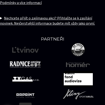
Podmínky a více informací
Nechcete přijít o zajímavou akci? Přihlašte se k zasílání
novinek. Nejčerstvější informace budete mít vždy jako první.
PARTNEŘI