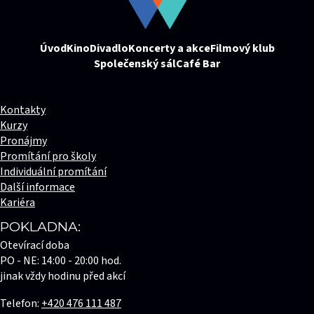
Úvod
Kino
Divadlo
Koncerty a akce
Filmový klub
Společenský sál
Café Bar
Kontakty
Kurzy
Pronájmy
Promítání pro školy
Individuální promítání
Další informace
Kariéra
POKLADNA:
Otevírací doba
PO - NE: 14:00 - 20:00 hod.
jinak vždy hodinu před akcí
Telefon:
+420 476 111 487