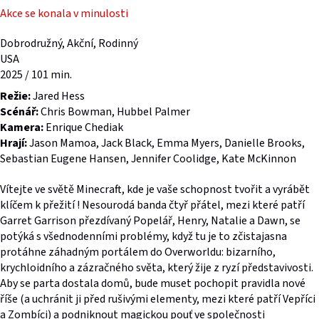
Akce se konala v minulosti
Dobrodružný, Akční, Rodinný
USA
2025 / 101 min.
Režie:
Jared Hess
Scénář:
Chris Bowman, Hubbel Palmer
Kamera:
Enrique Chediak
Hrají:
Jason Mamoa, Jack Black, Emma Myers, Danielle Brooks,
Sebastian Eugene Hansen, Jennifer Coolidge, Kate McKinnon
Vítejte ve světě Minecraft, kde je vaše schopnost tvořit a vyrábět
klíčem k přežití ! Nesourodá banda čtyř přátel, mezi které patří
Garret Garrison přezdívaný Popelář, Henry, Natalie a Dawn, se
potýká s všednodenními problémy, když tu je to zčistajasna
protáhne záhadným portálem do Overworldu: bizarního,
krychloidního a zázračného světa, který žije z ryzí představivosti.
Aby se parta dostala domů, bude muset pochopit pravidla nové
říše (a uchránit ji před rušivými elementy, mezi které patří Vepříci
a Zombíci) a podniknout magickou pouť ve společnosti