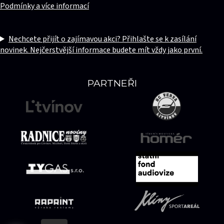
Podmínky a více informací
Nechcete přijít o zajímavou akci? Přihlašte se k zasílání
novinek. Nejčerstvější informace budete mít vždy jako první.
PARTNEŘI