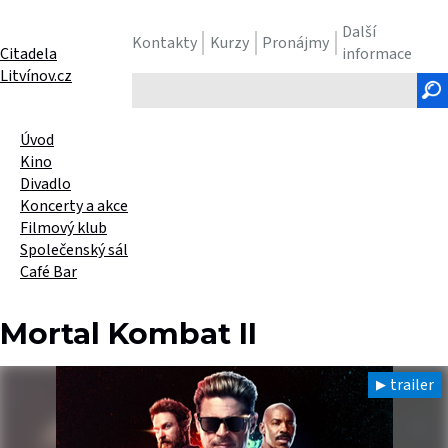
Další
Kontakty
Kurzy
Pronájmy
Citadela
informace
Litvínov.cz
Hledaný
text
Úvod
Kino
Divadlo
Koncerty a akce
Filmový klub
Společenský sál
Café Bar
Mortal Kombat II
trailer