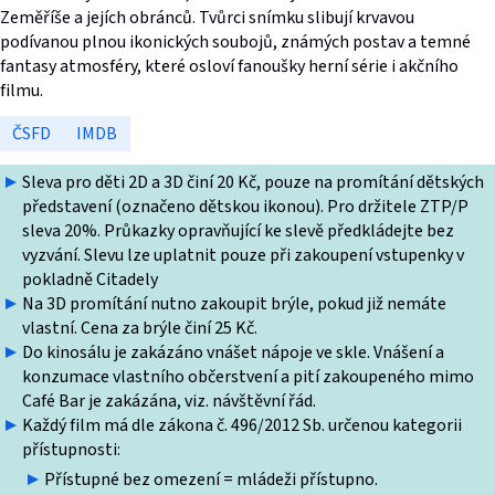
Zeměříše a jejích obránců. Tvůrci snímku slibují krvavou
podívanou plnou ikonických soubojů, známých postav a temné
fantasy atmosféry, které osloví fanoušky herní série i akčního
filmu.
ČSFD
IMDB
Sleva pro děti 2D a 3D činí 20 Kč, pouze na promítání dětských
představení (označeno dětskou ikonou). Pro držitele ZTP/P
sleva 20%. Průkazky opravňující ke slevě předkládejte bez
vyzvání. Slevu lze uplatnit pouze při zakoupení vstupenky v
pokladně Citadely
Na 3D promítání nutno zakoupit brýle, pokud již nemáte
vlastní. Cena za brýle činí 25 Kč.
Do kinosálu je zakázáno vnášet nápoje ve skle. Vnášení a
konzumace vlastního občerstvení a pití zakoupeného mimo
Café Bar je zakázána, viz. návštěvní řád.
Každý film má dle zákona č. 496/2012 Sb. určenou kategorii
přístupnosti:
Přístupné bez omezení = mládeži přístupno.