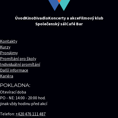
Úvod
Kino
Divadlo
Koncerty a akce
Filmový klub
Společenský sál
Café Bar
Kontakty
Kurzy
Pronájmy
Promítání pro školy
Individuální promítání
Další informace
Kariéra
POKLADNA:
Otevírací doba
PO - NE: 14:00 - 20:00 hod.
jinak vždy hodinu před akcí
Telefon:
+420 476 111 487