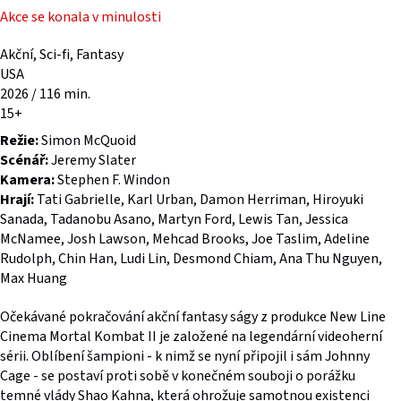
Akce se konala v minulosti
Akční, Sci-fi, Fantasy
USA
2026 / 116 min.
15+
Režie:
Simon McQuoid
Scénář:
Jeremy Slater
Kamera:
Stephen F. Windon
Hrají:
Tati Gabrielle, Karl Urban, Damon Herriman, Hiroyuki
Sanada, Tadanobu Asano, Martyn Ford, Lewis Tan, Jessica
McNamee, Josh Lawson, Mehcad Brooks, Joe Taslim, Adeline
Rudolph, Chin Han, Ludi Lin, Desmond Chiam, Ana Thu Nguyen,
Max Huang
Očekávané pokračování akční fantasy ságy z produkce New Line
Cinema Mortal Kombat II je založené na legendární videoherní
sérii. Oblíbení šampioni - k nimž se nyní připojil i sám Johnny
Cage - se postaví proti sobě v konečném souboji o porážku
temné vlády Shao Kahna, která ohrožuje samotnou existenci