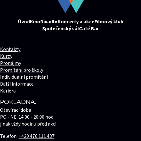
Úvod
Kino
Divadlo
Koncerty a akce
Filmový klub
Společenský sál
Café Bar
Kontakty
Kurzy
Pronájmy
Promítání pro školy
Individuální promítání
Další informace
Kariéra
POKLADNA:
Otevírací doba
PO - NE: 14:00 - 20:00 hod.
jinak vždy hodinu před akcí
Telefon:
+420 476 111 487