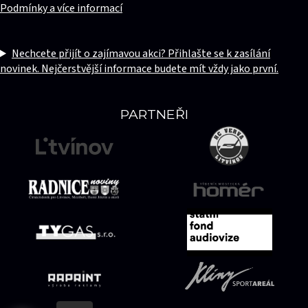
Podmínky a více informací
Nechcete přijít o zajímavou akci? Přihlašte se k zasílání
novinek. Nejčerstvější informace budete mít vždy jako první.
PARTNEŘI