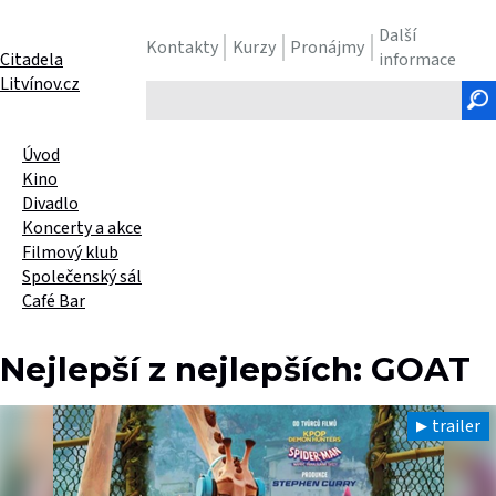
Další
Kontakty
Kurzy
Pronájmy
Citadela
informace
Litvínov.cz
Hledaný
text
Úvod
Kino
Divadlo
Koncerty a akce
Filmový klub
Společenský sál
Café Bar
Nejlepší z nejlepších: GOAT
trailer