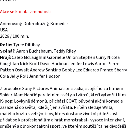
Akce se konala v minulosti
Animovaný, Dobrodružný, Komedie
USA
2026 / 100 min.
Režie:
Tyree Dillihay
Scénář:
Aaron Buchsbaum, Teddy Riley
Hrají:
Caleb McLaughlin Gabrielle Union Stephen Curry Nicola
Coughlan Nick Kroll David Harbour Jenifer Lewis Aaron Pierre
Patton Oswalt Andrew Santino Bobby Lee Eduardo Franco Sherry
Cola Jelly Roll Jennifer Hudson
Z produkce Sony Pictures Animation studia, stojícího za filmem
Spider-Man: Napříč paralelními světy a tvůrců, kteří vytvořili film
K-pop: Lovkyně démonů, přichází GOAT, původní akční komedie
zasazená do světa, kde žijí jen zvířata. Příběh sleduje Willa,
malého kozla s velkými sny, který dostane životní příležitost
přidat se k profesionálům a hrát monstrabal– vysoce intenzivní,
smíšený a plnokontaktní sport, ve kterém soutěží ta nejdivočejší