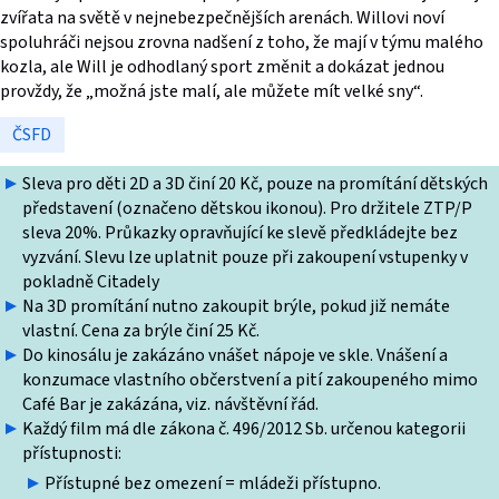
zvířata na světě v nejnebezpečnějších arenách. Willovi noví
spoluhráči nejsou zrovna nadšení z toho, že mají v týmu malého
kozla, ale Will je odhodlaný sport změnit a dokázat jednou
provždy, že „možná jste malí, ale můžete mít velké sny“.
ČSFD
Sleva pro děti 2D a 3D činí 20 Kč, pouze na promítání dětských
představení (označeno dětskou ikonou). Pro držitele ZTP/P
sleva 20%. Průkazky opravňující ke slevě předkládejte bez
vyzvání. Slevu lze uplatnit pouze při zakoupení vstupenky v
pokladně Citadely
Na 3D promítání nutno zakoupit brýle, pokud již nemáte
vlastní. Cena za brýle činí 25 Kč.
Do kinosálu je zakázáno vnášet nápoje ve skle. Vnášení a
konzumace vlastního občerstvení a pití zakoupeného mimo
Café Bar je zakázána, viz. návštěvní řád.
Každý film má dle zákona č. 496/2012 Sb. určenou kategorii
přístupnosti:
Přístupné bez omezení = mládeži přístupno.