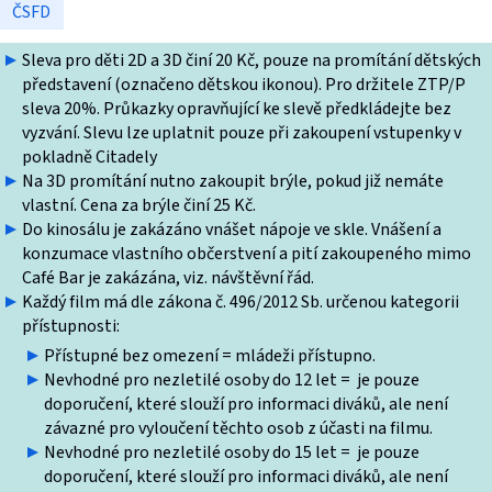
ČSFD
Sleva pro děti 2D a 3D činí 20 Kč, pouze na promítání dětských
představení (označeno dětskou ikonou). Pro držitele ZTP/P
sleva 20%. Průkazky opravňující ke slevě předkládejte bez
vyzvání. Slevu lze uplatnit pouze při zakoupení vstupenky v
pokladně Citadely
Na 3D promítání nutno zakoupit brýle, pokud již nemáte
vlastní. Cena za brýle činí 25 Kč.
Do kinosálu je zakázáno vnášet nápoje ve skle. Vnášení a
konzumace vlastního občerstvení a pití zakoupeného mimo
Café Bar je zakázána, viz. návštěvní řád.
Každý film má dle zákona č. 496/2012 Sb. určenou kategorii
přístupnosti:
Přístupné bez omezení = mládeži přístupno.
Nevhodné pro nezletilé osoby do 12 let = je pouze
doporučení, které slouží pro informaci diváků, ale není
závazné pro vyloučení těchto osob z účasti na filmu.
Nevhodné pro nezletilé osoby do 15 let = je pouze
doporučení, které slouží pro informaci diváků, ale není