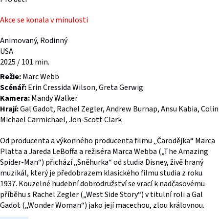
Akce se konala v minulosti
Animovaný, Rodinný
USA
2025 / 101 min.
Režie:
Marc Webb
Scénář:
Erin Cressida Wilson, Greta Gerwig
Kamera:
Mandy Walker
Hrají:
Gal Gadot, Rachel Zegler, Andrew Burnap, Ansu Kabia, Colin
Michael Carmichael, Jon-Scott Clark
Od producenta a výkonného producenta filmu „Čarodějka“ Marca
Platta a Jareda LeBoffa a režiséra Marca Webba („The Amazing
Spider-Man“) přichází „Sněhurka“ od studia Disney, živě hraný
muzikál, který je předobrazem klasického filmu studia z roku
1937. Kouzelné hudební dobrodružství se vrací k nadčasovému
příběhu s Rachel Zegler („West Side Story“) v titulní roli a Gal
Gadot („Wonder Woman“) jako její macechou, zlou královnou.