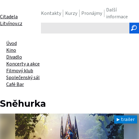
Další
Kontakty
Kurzy
Pronájmy
Citadela
informace
Litvínov.cz
Hledaný
text
Úvod
Kino
Divadlo
Koncerty a akce
Filmový klub
Společenský sál
Café Bar
Sněhurka
trailer