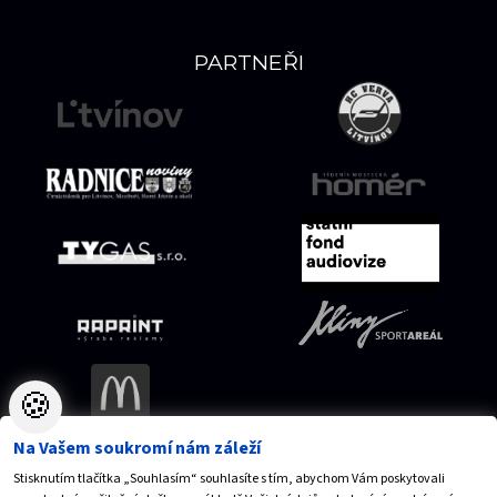
PARTNEŘI
🍪
Na Vašem soukromí nám záleží
Stisknutím tlačítka „Souhlasím“ souhlasíte s tím, abychom Vám poskytovali
Mapa serveru
Přístupnost
Ochrana osobních údajů