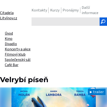
Další
Kontakty
Kurzy
Pronájmy
Citadela
informace
Litvínov.cz
Hledaný
text
Úvod
Kino
Divadlo
Koncerty a akce
Filmový klub
Společenský sál
Café Bar
Velrybí píseň
trailer