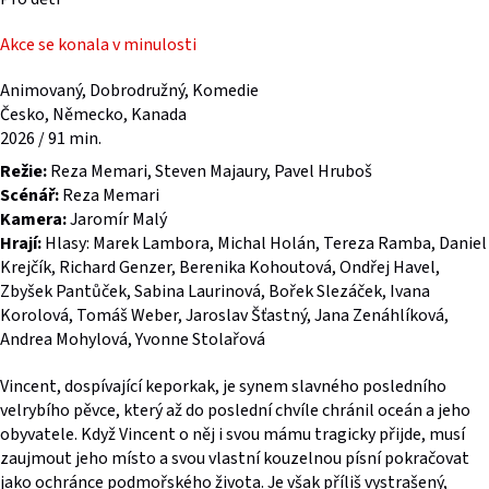
Akce se konala v minulosti
Animovaný, Dobrodružný, Komedie
Česko, Německo, Kanada
2026 / 91 min.
Režie:
Reza Memari, Steven Majaury, Pavel Hruboš
Scénář:
Reza Memari
Kamera:
Jaromír Malý
Hrají:
Hlasy: Marek Lambora, Michal Holán, Tereza Ramba, Daniel
Krejčík, Richard Genzer, Berenika Kohoutová, Ondřej Havel,
Zbyšek Pantůček, Sabina Laurinová, Bořek Slezáček, Ivana
Korolová, Tomáš Weber, Jaroslav Šťastný, Jana Zenáhlíková,
Andrea Mohylová, Yvonne Stolařová
Vincent, dospívající keporkak, je synem slavného posledního
velrybího pěvce, který až do poslední chvíle chránil oceán a jeho
obyvatele. Když Vincent o něj i svou mámu tragicky přijde, musí
zaujmout jeho místo a svou vlastní kouzelnou písní pokračovat
jako ochránce podmořského života. Je však příliš vystrašený,