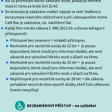
Na 3D promítání nutno zakoupit brýle, pokud již nemáte
vlastní. Cena za brýle činí 25 Kč.
Do kinosálu je zakázáno vnášet nápoje ve skle. Vnášení a
konzumace vlastního občerstvení a pití zakoupeného mimo
Café Bar je zakázána, viz. návštěvní řád.
Každý film má dle zákona č. 496/2012 Sb. určenou kategorii
přístupnosti:
Přístupné bez omezení = mládeži přístupno.
Nevhodné pro nezletilé osoby do 12 let = je pouze
doporučení, které slouží pro informaci diváků, ale není
závazné pro vyloučení těchto osob z účasti na filmu.
Nevhodné pro nezletilé osoby do 15 let = je pouze
doporučení, které slouží pro informaci diváků, ale není
závazné pro vyloučení těchto osob z účasti na filmu.
Nepřístupné pro nezletilé osoby do 18 let = dle zákona
pořadatel nesmí do kina vpustit diváky, kteří tuto věkovoui
hranici nesplňují.
BEZBARIÉROVÝ PŘÍSTUP – na vyžádání