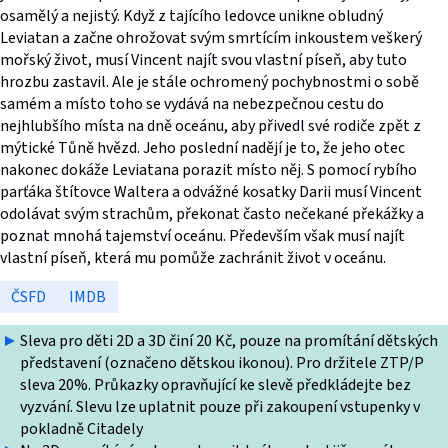
osamělý a nejistý. Když z tajícího ledovce unikne obludný
Leviatan a začne ohrožovat svým smrtícím inkoustem veškerý
mořský život, musí Vincent najít svou vlastní píseň, aby tuto
hrozbu zastavil. Ale je stále ochromený pochybnostmi o sobě
samém a místo toho se vydává na nebezpečnou cestu do
nejhlubšího místa na dně oceánu, aby přivedl své rodiče zpět z
mýtické Tůně hvězd. Jeho poslední nadějí je to, že jeho otec
nakonec dokáže Leviatana porazit místo něj. S pomocí rybího
parťáka štítovce Waltera a odvážné kosatky Darii musí Vincent
odolávat svým strachům, překonat často nečekané překážky a
poznat mnohá tajemství oceánu. Především však musí najít
vlastní píseň, která mu pomůže zachránit život v oceánu.
ČSFD
IMDB
Sleva pro děti 2D a 3D činí 20 Kč, pouze na promítání dětských
představení (označeno dětskou ikonou). Pro držitele ZTP/P
sleva 20%. Průkazky opravňující ke slevě předkládejte bez
vyzvání. Slevu lze uplatnit pouze při zakoupení vstupenky v
pokladně Citadely