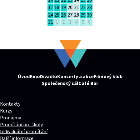
10
11
12
13
14
15
16
17
18
19
20
21
22
23
24
25
26
27
28
29
30
31
1
2
3
4
5
6
Úvod
Kino
Divadlo
Koncerty a akce
Filmový klub
Společenský sál
Café Bar
Kontakty
Kurzy
Pronájmy
Promítání pro školy
Individuální promítání
Další informace