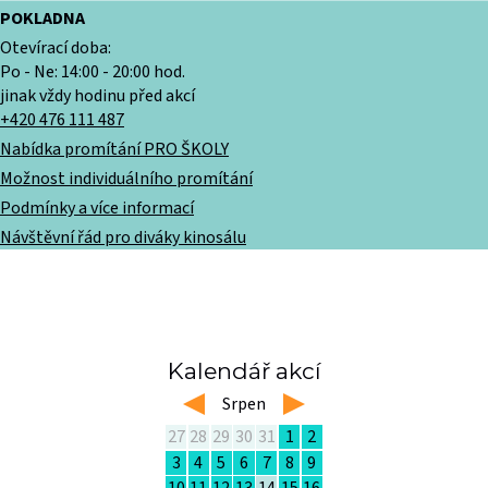
POKLADNA
Otevírací doba:
Po - Ne: 14:00 - 20:00 hod.
jinak vždy hodinu před akcí
+420 476 111 487
Nabídka promítání PRO ŠKOLY
Možnost individuálního promítání
Podmínky a více informací
Návštěvní řád pro diváky kinosálu
Kalendář akcí
left
Srpen
right
27
28
29
30
31
1
2
3
4
5
6
7
8
9