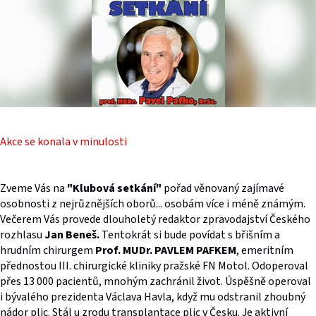
Akce se konala v minulosti
Zveme Vás na
"Klubová setkání"
pořad věnovaný zajímavé
osobnosti z nejrůznějších oborů
... osobám více i méně známým
.
Večerem Vás provede dlouholetý redaktor zpravodajství Českého
rozhlasu
Jan Beneš.
Tentokrát si bude povídat s břišním a
hrudním chirurgem
Prof.
MUDr. PAVLEM PAFKEM
,
emeritním
přednostou III. chirurgické kliniky pražské FN Motol. Odoperoval
přes 13 000 pacientů, mnohým zachránil život. Úspěšně operoval
i bývalého prezidenta Václava Havla, když mu odstranil zhoubný
nádor plic. Stál u zrodu transplantace plic v Česku. Je aktivní