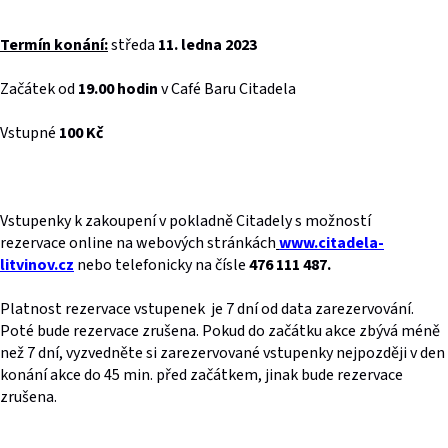
Termín konání:
středa
11. ledna 2023
Začátek od
19.00 hodin
v Café Baru Citadela
Vstupné
100 Kč
Vstupenky k zakoupení v pokladně Citadely s možností
rezervace online na webových stránkách
www.citadela-
litvinov.cz
nebo
telefonicky na čísle
476 111 487.
Platnost rezervace vstupenek je 7 dní od data zarezervování.
Poté bude rezervace zrušena. Pokud do začátku akce zbývá méně
než 7 dní, vyzvedněte si zarezervované vstupenky nejpozději v den
konání akce do 45 min. před začátkem, jinak bude rezervace
zrušena.