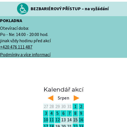
BEZBARIÉROVÝ PŘÍSTUP – na vyžádání
POKLADNA
Otevírací doba:
Po - Ne: 14:00 - 20:00 hod.
jinak vždy hodinu před akcí
+420 476 111 487
Podmínky a více informací
Kalendář akcí
left
Srpen
right
27
28
29
30
31
1
2
3
4
5
6
7
8
9
10
11
12
13
14
15
16
17
18
19
20
21
22
23