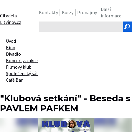
Další
Kontakty
Kurzy
Pronájmy
Citadela
informace
Litvínov.cz
Hledaný
text
Úvod
Kino
Divadlo
Koncerty a akce
Filmový klub
Společenský sál
Café Bar
"Klubová setkání" - Beseda s
PAVLEM PAFKEM