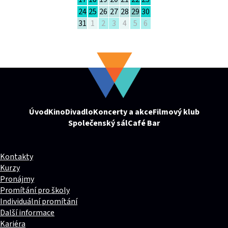
24
25
26
27
28
29
30
31
1
2
3
4
5
6
Úvod
Kino
Divadlo
Koncerty a akce
Filmový klub
Společenský sál
Café Bar
Kontakty
Kurzy
Pronájmy
Promítání pro školy
Individuální promítání
Další informace
Kariéra