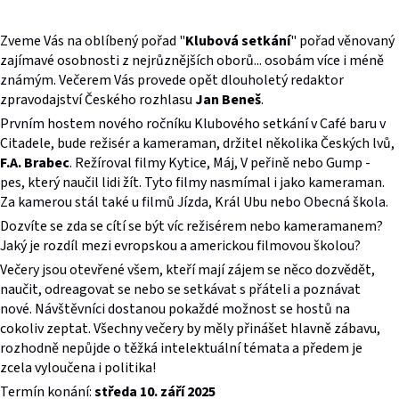
Zveme Vás na oblíbený pořad "
Klubová setkání
" pořad věnovaný
zajímavé osobnosti z nejrůznějších oborů... osobám více i méně
známým. Večerem Vás provede opět dlouholetý redaktor
zpravodajství Českého rozhlasu
Jan Beneš
.
Prvním hostem nového ročníku Klubového setkání v Café baru v
Citadele, bude režisér a kameraman, držitel několika Českých lvů,
F.A. Brabec
. Režíroval filmy Kytice, Máj, V peřině nebo Gump -
pes, který naučil lidi žít. Tyto filmy nasmímal i jako kameraman.
Za kamerou stál také u filmů Jízda, Král Ubu nebo Obecná škola.
Dozvíte se zda se cítí se být víc režisérem nebo kameramanem?
Jaký je rozdíl mezi evropskou a americkou filmovou školou?
Večery jsou otevřené všem, kteří mají zájem se něco dozvědět,
naučit, odreagovat se nebo se setkávat s přáteli a poznávat
nové. Návštěvníci dostanou pokaždé možnost se hostů na
cokoliv zeptat. Všechny večery by měly přinášet hlavně zábavu,
rozhodně nepůjde o těžká intelektuální témata a předem je
zcela vyloučena i politika!
Termín konání:
středa 10. září 2025