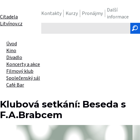
Další
Kontakty
Kurzy
Pronájmy
Citadela
informace
Litvínov.cz
Hledaný
text
Úvod
Kino
Divadlo
Koncerty a akce
Filmový klub
Společenský sál
Café Bar
Klubová setkání: Beseda s
F.A.Brabcem