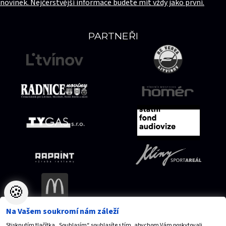
novinek. Nejčerstvější informace budete mít vždy jako první.
PARTNEŘI
🍪
Na Vašem soukromí nám záleží
Stisknutím tlačítka „Souhlasím“ souhlasíte s tím, abychom Vám poskytovali